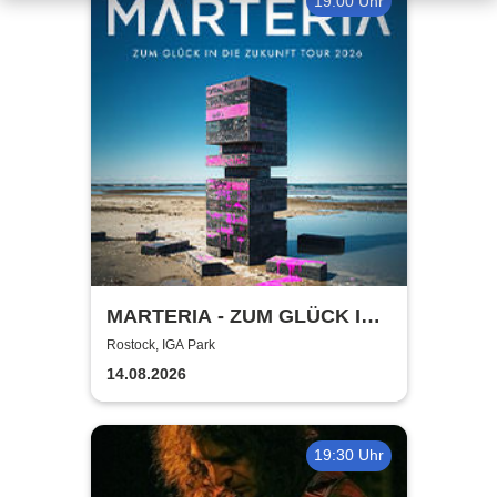
19:00 Uhr
MARTERIA - ZUM GLÜCK IN
DIE ZUKUNFT TOUR 2026
Rostock, IGA Park
14.08.2026
19:30 Uhr