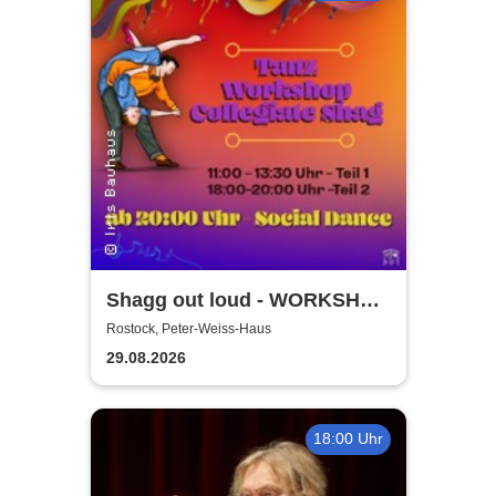
Shagg out loud - WORKSHOP
+ Social Dance | Peter Weiss
Rostock, Peter-Weiss-Haus
Haus Rostock
29.08.2026
18:00 Uhr