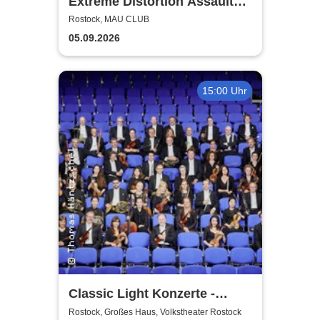
Extreme Distortion Assault
XV
Rostock, MAU CLUB
05.09.2026
15:00 Uhr
Classic Light Konzerte -
Volkstheater Rostock
Rostock, Großes Haus, Volkstheater Rostock