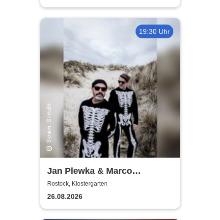
19:30 Uhr
Jan Plewka & Marco
Schmedtje - Between the
Rostock, Klostergarten
Lights
26.08.2026