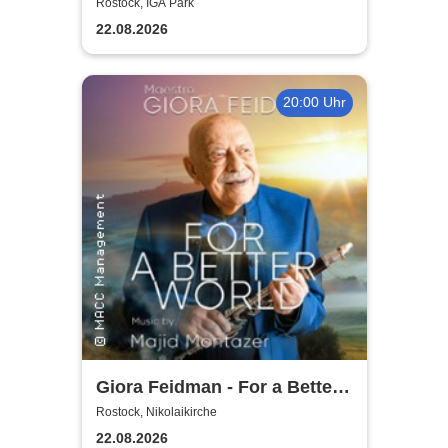
2026
Rostock, IGA Park
22.08.2026
20:00 Uhr
Giora Feidman - For a Better
World
Rostock, Nikolaikirche
22.08.2026