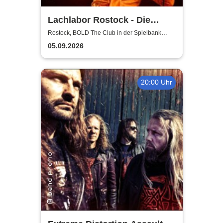
Lachlabor Rostock - Die
Comedy-Testbühne im BOLD
Rostock, BOLD The Club in der Spielbank
Rostock
The Club
05.09.2026
20:00 Uhr