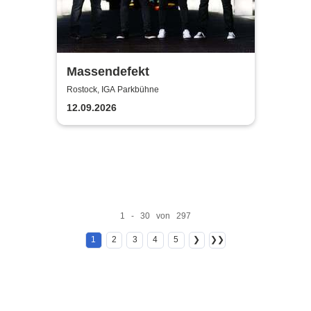
Massendefekt
Rostock, IGA Parkbühne
12.09.2026
1 - 30 von 297
1
2
3
4
5
❯
❯❯