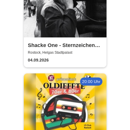
Shacke One - Sternzeichen
Boss Tour
Rostock, Helgas Stadtpalast
04.09.2026
20:00 Uhr