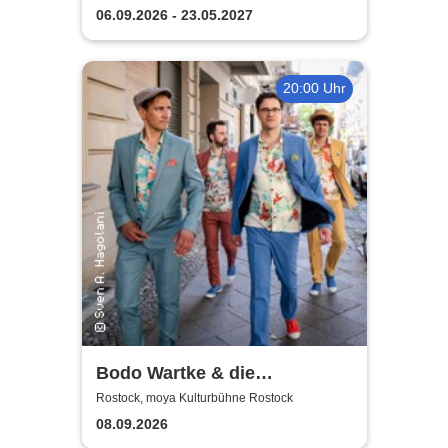
06.09.2026 - 23.05.2027
20:00 Uhr
Bodo Wartke & die
SchönenGutenA-Band - In
Rostock, moya Kulturbühne Rostock
guter Begleitung
08.09.2026