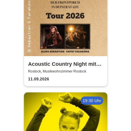
Acoustic Country Night mit
Alina Sebastian & David
Rostock, Musikwohnzimmer Rostock
Tarakona | Musikwohnzimmer
11.09.2026
Rostock
19:30 Uhr