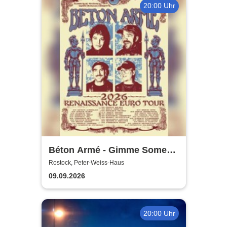
20:00 Uhr
Béton Armé - Gimme Some
Action presents
Rostock, Peter-Weiss-Haus
09.09.2026
20:00 Uhr