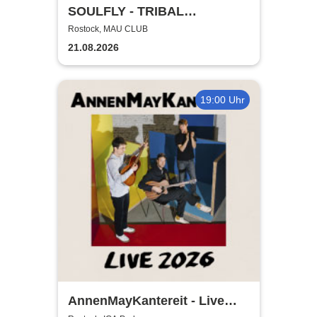
SOULFLY - TRIBAL
TECHNOLOGY TOUR 2026
Rostock, MAU CLUB
21.08.2026
19:00 Uhr
AnnenMayKantereit - Live