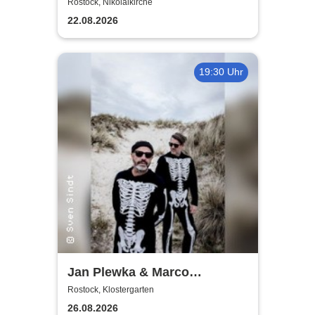
World
Rostock, Nikolaikirche
22.08.2026
19:30 Uhr
Jan Plewka & Marco
Schmedtje - Between the
Rostock, Klostergarten
Lights
26.08.2026