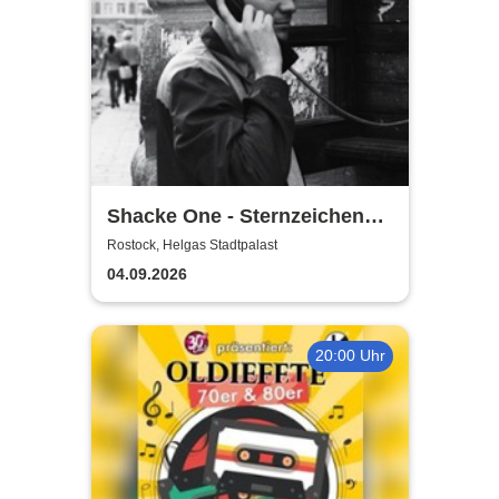
Shacke One - Sternzeichen
Boss Tour
Rostock, Helgas Stadtpalast
04.09.2026
20:00 Uhr