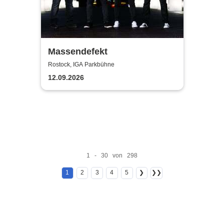
Massendefekt
Rostock, IGA Parkbühne
12.09.2026
1 - 30 von 298
1
2
3
4
5
❯
❯❯