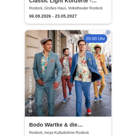
Classic Light Konzerte -
Volkstheater Rostock
Rostock, Großes Haus, Volkstheater Rostock
06.09.2026 - 23.05.2027
20:00 Uhr
Bodo Wartke & die
SchönenGutenA-Band - In
Rostock, moya Kulturbühne Rostock