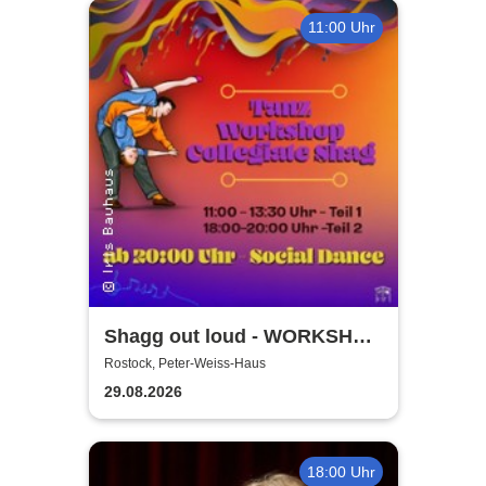
11:00 Uhr
Shagg out loud - WORKSHOP
+ Social Dance | Peter Weiss
Rostock, Peter-Weiss-Haus
Haus Rostock
29.08.2026
18:00 Uhr