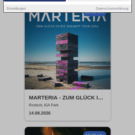
Einstellungen
Datenschutzerklärung
19:00 Uhr
MARTERIA - ZUM GLÜCK IN
DIE ZUKUNFT TOUR 2026
Rostock, IGA Park
14.08.2026