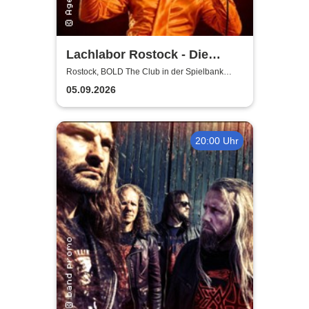
Lachlabor Rostock - Die
Comedy-Testbühne im BOLD
Rostock, BOLD The Club in der Spielbank
Rostock
The Club
05.09.2026
20:00 Uhr