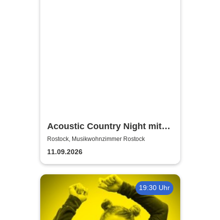
Acoustic Country Night mit
Alina Sebastian & David
Rostock, Musikwohnzimmer Rostock
Tarakona | Musikwohnzimmer
11.09.2026
Rostock
19:30 Uhr