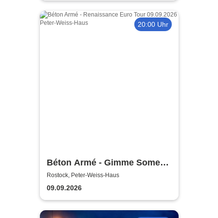
20:00 Uhr
Béton Armé - Gimme Some
Action presents
Rostock, Peter-Weiss-Haus
09.09.2026