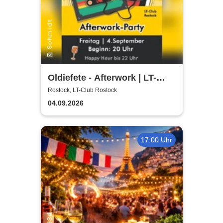
Oldiefete - Afterwork | LT-
Club Rostock
Rostock, LT-Club Rostock
04.09.2026
17:00 Uhr