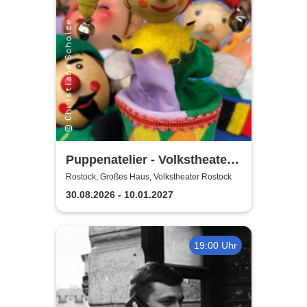
Puppenatelier - Volkstheater
Rostock
Rostock, Großes Haus, Volkstheater Rostock
30.08.2026 - 10.01.2027
19:00 Uhr