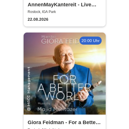
AnnenMayKantereit - Live
2026
Rostock, IGA Park
22.08.2026
20:00 Uhr
Giora Feidman - For a Better