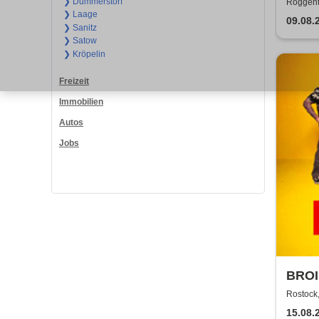
❯ Dummerstorf
Roggenti
❯ Laage
09.08.
❯ Sanitz
❯ Satow
❯ Kröpelin
Freizeit
Immobilien
Autos
Jobs
BROI
Rostock,
15.08.