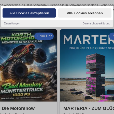
len wissen was los ist in Schwaan? Erleben Sie in Schwaan vielseitiges Event-Ang
oder aufregende Veranstaltungen in Schwaan – hier finden
Alle Cookies akzeptieren
Alle Cookies ablehnen
Einstellungen
Datenschutzerklärung
11:00 Uhr
1
h Die Motorshow
MARTERIA - ZUM GLÜ