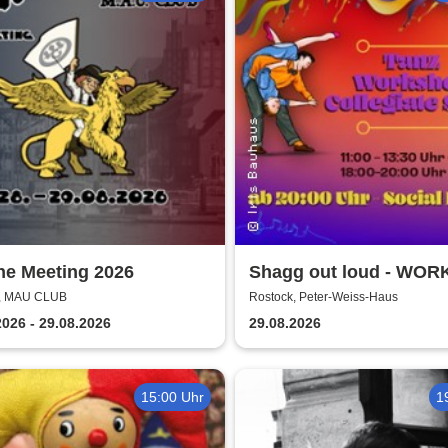
he Meeting 2026
Shagg out loud - WO
+ Social Dance | Peter
k, MAU CLUB
Rostock, Peter-Weiss-Haus
Haus Rostock
2026 - 29.08.2026
29.08.2026
15:00 Uhr
1