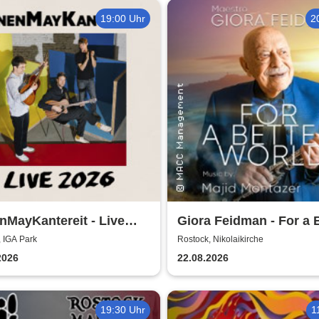
19:00 Uhr
2
MayKantereit - Live
Giora Feidman - For a 
World
 IGA Park
Rostock, Nikolaikirche
2026
22.08.2026
19:30 Uhr
1