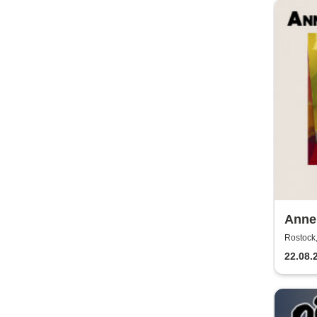
Annen
2026
Rostock,
22.08.