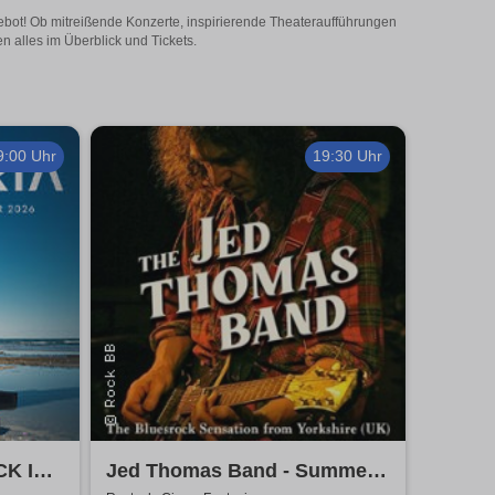
ebot! Ob mitreißende Konzerte, inspirierende Theateraufführungen
 alles im Überblick und Tickets.
9:00 Uhr
19:30 Uhr
CK IN
Jed Thomas Band - Summer