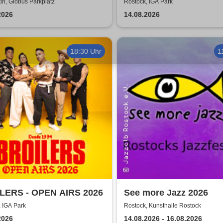
DIE ZUKUNFT TOUR 2
n, Globus Parkplatz
Rostock, IGA Park
2026
14.08.2026
18:30 Uhr
1
LERS - OPEN AIRS 2026
See more Jazz 2026
 IGA Park
Rostock, Kunsthalle Rostock
2026
14.08.2026 - 16.08.2026