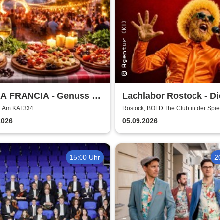
A FRANCIA - Genuss &
Lachlabor Rostock - Di
r Rostock
Comedy-Testbühne im
, Am KAI 334
Rostock, BOLD The Club in der Spie
Rostock
The Club
2026
05.09.2026
15:00 Uhr
2