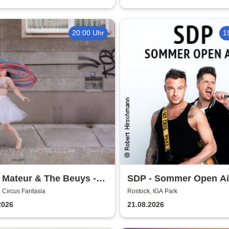
20:00 Uhr
1
 Mateur & The Beuys -
SDP - Sommer Open Ai
hüter
 Circus Fantasia
Rostock, IGA Park
2026
21.08.2026