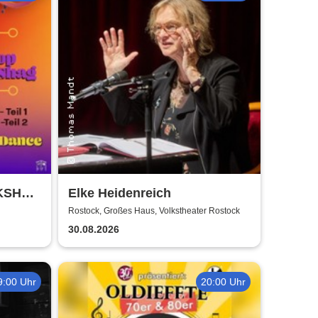
RKSHOP
Elke Heidenreich
 Weiss
Rostock, Großes Haus, Volkstheater Rostock
30.08.2026
9:00 Uhr
20:00 Uhr