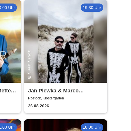
0:00 Uhr
19:30 Uhr
Better
Jan Plewka & Marco
Schmedtje - Between the
Rostock, Klostergarten
Lights
26.08.2026
1:00 Uhr
18:00 Uhr