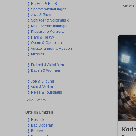
❯ HipHop & R’n‘B
Sie wol
❯ Sportveranstaltungen
❯ Jazz & Blues
❯ Schlager & Volksmusik
❯ Kinderveranstaltungen
❯ Klassische Konzerte
❯ Hard & Heavy
❯ Opern & Operetten
❯ Ausstellungen & Museen
❯ Messen
❯ Freizeit & Aktivitäten
❯ Bauen & Wohnen
❯ Job & Bildung
❯ Auto & Verker
❯ Reise & Tourismus
Alle Events
Orte im Umkreis
❯ Rostock
❯ Bad Doberan
Kort
❯ Bützow