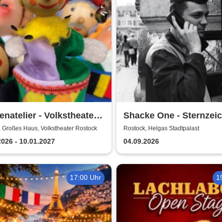
natelier - Volkstheater
Shacke One - Sternzei
ock
Boss Tour
 Großes Haus, Volkstheater Rostock
Rostock, Helgas Stadtpalast
2026 - 10.01.2027
04.09.2026
17:00 Uhr
1