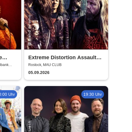
e
Extreme Distortion Assault
 BOLD
XV
lbank
Rostock, MAU CLUB
05.09.2026
0:00 Uhr
19:30 Uhr