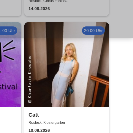
026
Tour 2026
Rostock, Circus Fantasia
14.08.2026
1:00 Uhr
20:00 Uhr
Catt
Rostock, Klostergarten
19.08.2026