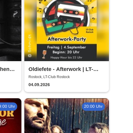
chen
Oldiefete - Afterwork | LT-
Club Rostock
Rostock, LT-Club Rostock
04.09.2026
9:00 Uhr
20:00 Uhr