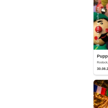
Puppe
Rost
Rostock,
30.08.