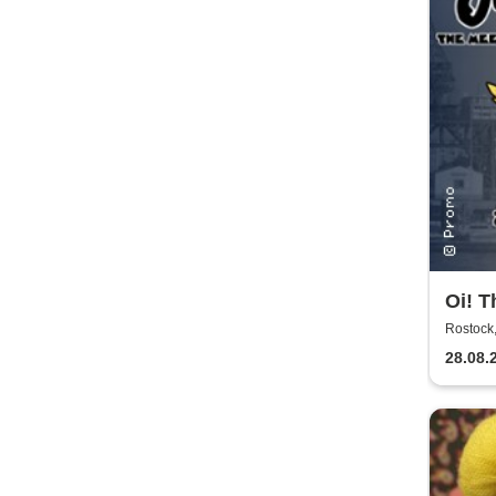
Oi! T
Rostoc
28.08.