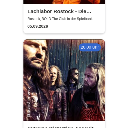
Lachlabor Rostock - Die
Comedy-Testbühne im BOLD
Rostock, BOLD The Club in der Spielbank
Rostock
The Club
05.09.2026
20:00 Uhr