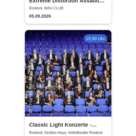
Extreme Distortion Assault
XV
Rostock, MAU CLUB
05.09.2026
15:00 Uhr
Classic Light Konzerte -
Volkstheater Rostock
Rostock, Großes Haus, Volkstheater Rostock