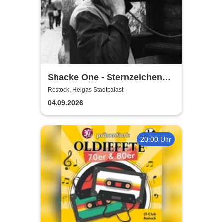
Shacke One - Sternzeichen
Boss Tour
Rostock, Helgas Stadtpalast
04.09.2026
20:00 Uhr