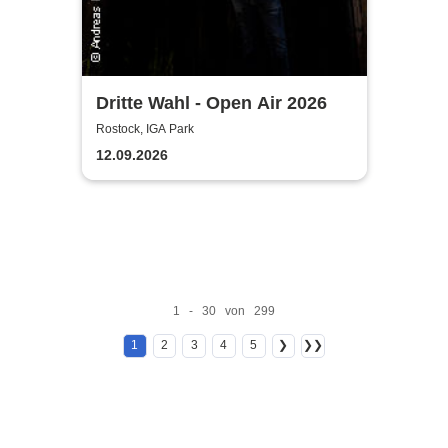
Dritte Wahl - Open Air 2026
Rostock, IGA Park
12.09.2026
1 - 30 von 299
1
2
3
4
5
❯
❯❯