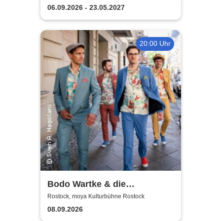
06.09.2026 - 23.05.2027
20:00 Uhr
Bodo Wartke & die
SchönenGutenA-Band - In
Rostock, moya Kulturbühne Rostock
guter Begleitung
08.09.2026