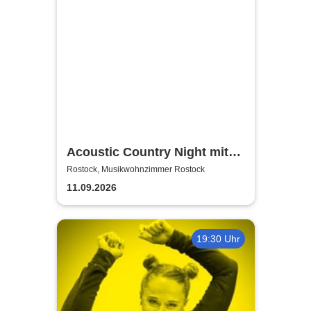
Acoustic Country Night mit
Alina Sebastian & David
Rostock, Musikwohnzimmer Rostock
Tarakona | Musikwohnzimmer
11.09.2026
Rostock
19:30 Uhr