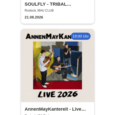
SOULFLY - TRIBAL
TECHNOLOGY TOUR 2026
Rostock, MAU CLUB
21.08.2026
19:00 Uhr
AnnenMayKantereit - Live