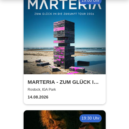
19:00 Uhr
MARTERIA - ZUM GLÜCK IN
DIE ZUKUNFT TOUR 2026
Rostock, IGA Park
14.08.2026
19:30 Uhr