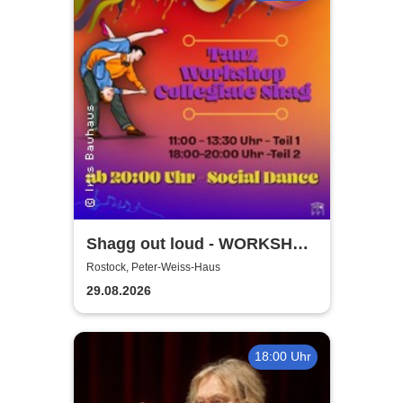
Shagg out loud - WORKSHOP
+ Social Dance | Peter Weiss
Rostock, Peter-Weiss-Haus
Haus Rostock
29.08.2026
18:00 Uhr