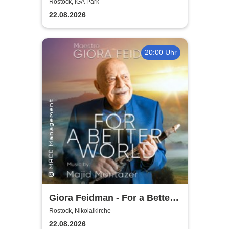
2026
Rostock, IGA Park
22.08.2026
20:00 Uhr
Giora Feidman - For a Better
World
Rostock, Nikolaikirche
22.08.2026