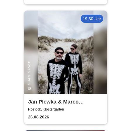
19:30 Uhr
Jan Plewka & Marco
Schmedtje - Between the
Rostock, Klostergarten
Lights
26.08.2026