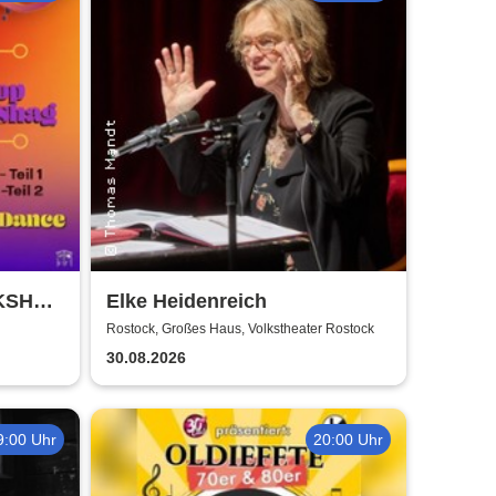
RKSHOP
Elke Heidenreich
 Weiss
Rostock, Großes Haus, Volkstheater Rostock
30.08.2026
9:00 Uhr
20:00 Uhr