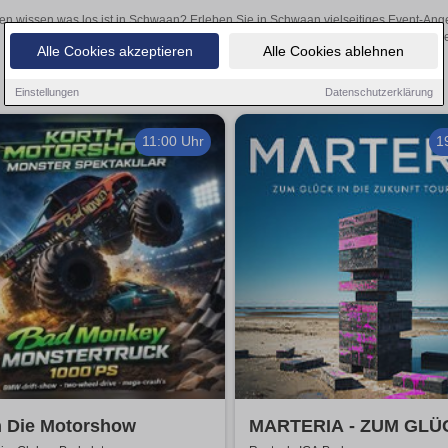
len wissen was los ist in Schwaan? Erleben Sie in Schwaan vielseitiges Event-Ang
oder aufregende Veranstaltungen in Schwaan – hier finden
Alle Cookies akzeptieren
Alle Cookies ablehnen
Einstellungen
Datenschutzerklärung
11:00 Uhr
1
h Die Motorshow
MARTERIA - ZUM GLÜ