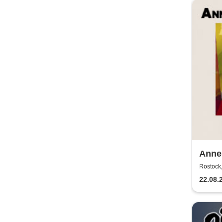
Annen
2026
Rostock,
22.08.