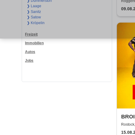
❯ Dummerstorf
Roggenti
❯ Laage
09.08.
❯ Sanitz
❯ Satow
❯ Kröpelin
Freizeit
Immobilien
Autos
Jobs
BROI
Rostock,
15.08.