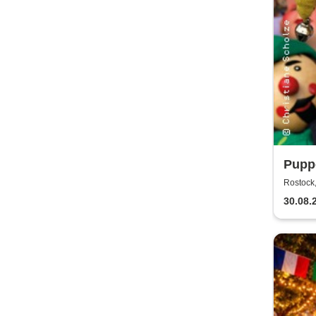
Puppe
Rost
Rostock,
30.08.