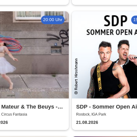
20:00 Uhr
1
 Mateur & The Beuys -
SDP - Sommer Open Ai
hüter
 Circus Fantasia
Rostock, IGA Park
2026
21.08.2026