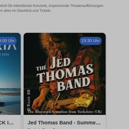
ebot! Ob mitreißende Konzerte, inspirierende Theateraufführungen
 alles im Überblick und Tickets.
9:00 Uhr
19:30 Uhr
CK IN
Jed Thomas Band - Summer