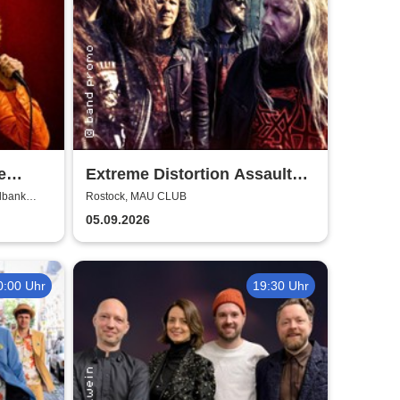
e
Extreme Distortion Assault
 BOLD
XV
lbank
Rostock, MAU CLUB
05.09.2026
0:00 Uhr
19:30 Uhr