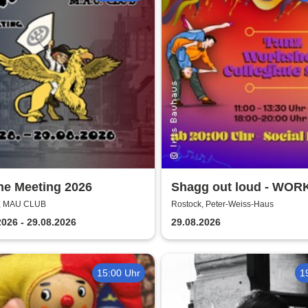
he Meeting 2026
Shagg out loud - WO
+ Social Dance | Peter
k, MAU CLUB
Rostock, Peter-Weiss-Haus
Haus Rostock
2026 - 29.08.2026
29.08.2026
15:00 Uhr
1