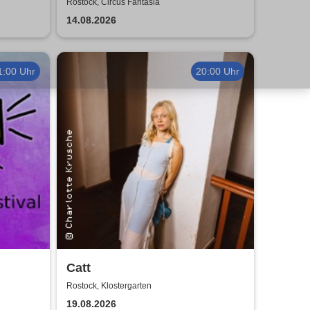
026
Tour 2026
Rostock, Circus Fantasia
14.08.2026
1:00 Uhr
20:00 Uhr
Catt
Rostock, Klostergarten
19.08.2026