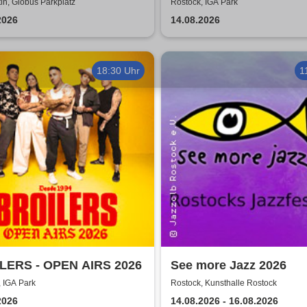
DIE ZUKUNFT TOUR 2
n, Globus Parkplatz
Rostock, IGA Park
2026
14.08.2026
18:30 Uhr
1
LERS - OPEN AIRS 2026
See more Jazz 2026
 IGA Park
Rostock, Kunsthalle Rostock
2026
14.08.2026 - 16.08.2026