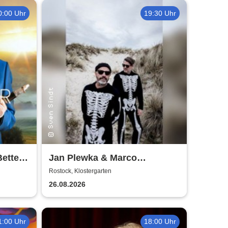
0:00 Uhr
19:30 Uhr
Better
Jan Plewka & Marco
Schmedtje - Between the
Rostock, Klostergarten
Lights
26.08.2026
1:00 Uhr
18:00 Uhr