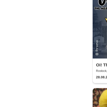
Oi! T
Rostoc
28.08.