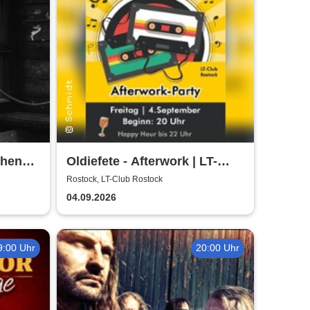
chen
Oldiefete - Afterwork | LT-
Club Rostock
Rostock, LT-Club Rostock
04.09.2026
9:00 Uhr
20:00 Uhr