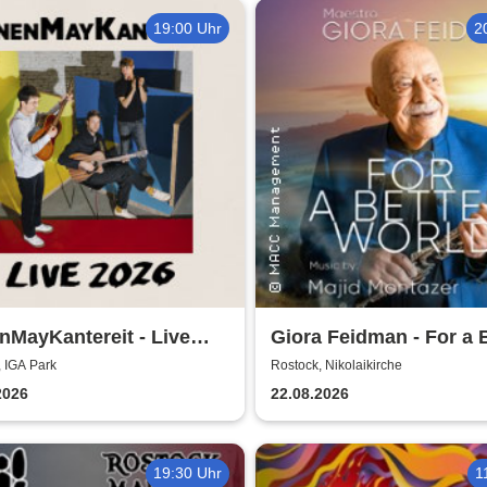
19:00 Uhr
2
MayKantereit - Live
Giora Feidman - For a 
World
 IGA Park
Rostock, Nikolaikirche
2026
22.08.2026
19:30 Uhr
1