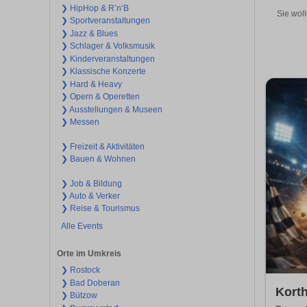
❯ HipHop & R’n‘B
Sie wol
❯ Sportveranstaltungen
❯ Jazz & Blues
❯ Schlager & Volksmusik
❯ Kinderveranstaltungen
❯ Klassische Konzerte
❯ Hard & Heavy
❯ Opern & Operetten
❯ Ausstellungen & Museen
❯ Messen
❯ Freizeit & Aktivitäten
❯ Bauen & Wohnen
❯ Job & Bildung
❯ Auto & Verker
❯ Reise & Tourismus
Alle Events
Orte im Umkreis
❯ Rostock
❯ Bad Doberan
Kort
❯ Bützow