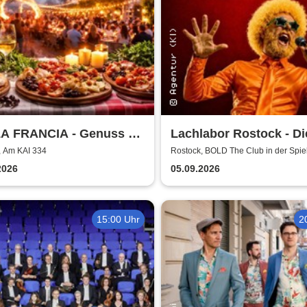
A FRANCIA - Genuss &
Lachlabor Rostock - Di
r Rostock
Comedy-Testbühne im
, Am KAI 334
Rostock, BOLD The Club in der Spie
Rostock
The Club
2026
05.09.2026
15:00 Uhr
2