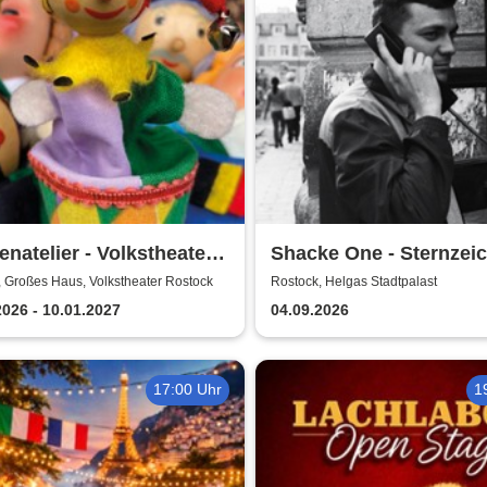
natelier - Volkstheater
Shacke One - Sternzei
ock
Boss Tour
 Großes Haus, Volkstheater Rostock
Rostock, Helgas Stadtpalast
2026 - 10.01.2027
04.09.2026
17:00 Uhr
1