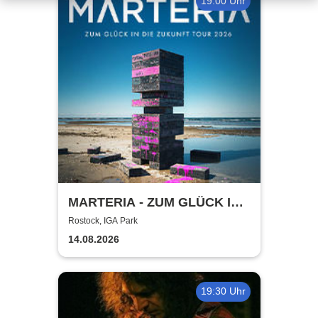
19:00 Uhr
MARTERIA - ZUM GLÜCK IN
DIE ZUKUNFT TOUR 2026
Rostock, IGA Park
14.08.2026
19:30 Uhr