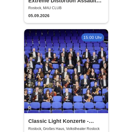
Extreme Distortion Assault
XV
Rostock, MAU CLUB
05.09.2026
15:00 Uhr
Classic Light Konzerte -
Volkstheater Rostock
Rostock, Großes Haus, Volkstheater Rostock