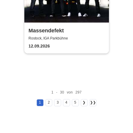
Massendefekt
Rostock, IGA Parkbühne
12.09.2026
1 - 30 von 297
1
2
3
4
5
❯
❯❯