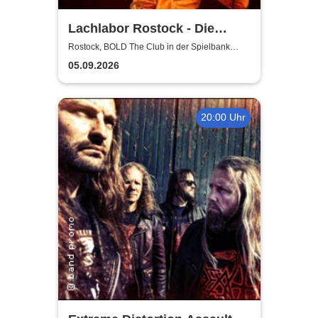
Lachlabor Rostock - Die
Comedy-Testbühne im BOLD
Rostock, BOLD The Club in der Spielbank
Rostock
The Club
05.09.2026
20:00 Uhr