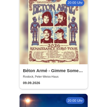
20:00 Uhr
Béton Armé - Gimme Some
Action presents
Rostock, Peter-Weiss-Haus
09.09.2026
20:00 Uhr