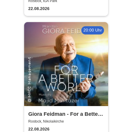
2026
Rostock, IGA Park
22.08.2026
20:00 Uhr
Giora Feidman - For a Better
World
Rostock, Nikolaikirche
22.08.2026