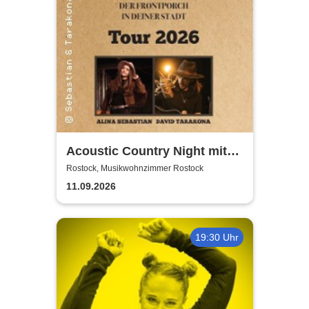
Acoustic Country Night mit
Alina Sebastian & David
Rostock, Musikwohnzimmer Rostock
Tarakona | Musikwohnzimmer
11.09.2026
Rostock
19:30 Uhr