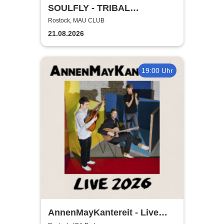
SOULFLY - TRIBAL
TECHNOLOGY TOUR 2026
Rostock, MAU CLUB
21.08.2026
19:00 Uhr
AnnenMayKantereit - Live