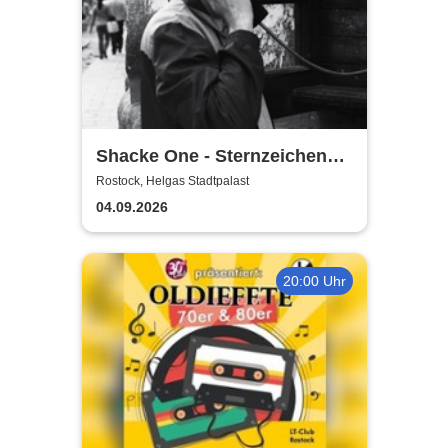
Shacke One - Sternzeichen
Boss Tour
Rostock, Helgas Stadtpalast
04.09.2026
20:00 Uhr