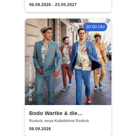
06.09.2026 - 23.05.2027
20:00 Uhr
Bodo Wartke & die
SchönenGutenA-Band - In
Rostock, moya Kulturbühne Rostock
guter Begleitung
08.09.2026