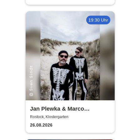
19:30 Uhr
Jan Plewka & Marco
Schmedtje - Between the
Rostock, Klostergarten
Lights
26.08.2026