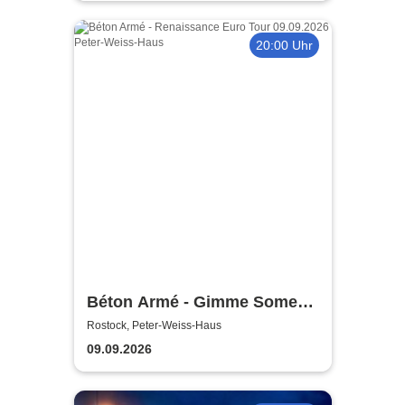
20:00 Uhr
Béton Armé - Gimme Some
Action presents
Rostock, Peter-Weiss-Haus
09.09.2026