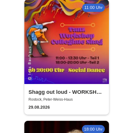
11:00 Uhr
Shagg out loud - WORKSHOP
+ Social Dance | Peter Weiss
Rostock, Peter-Weiss-Haus
Haus Rostock
29.08.2026
18:00 Uhr