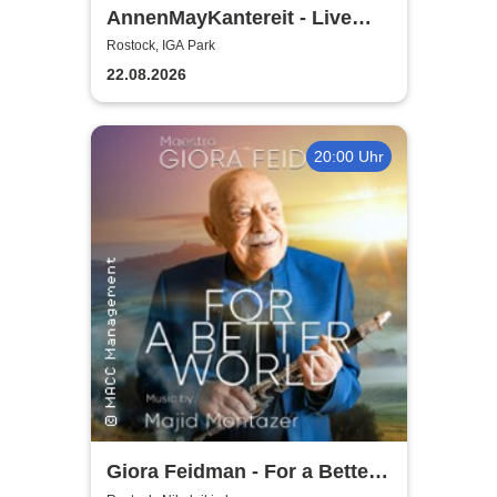
AnnenMayKantereit - Live
2026
Rostock, IGA Park
22.08.2026
20:00 Uhr
Giora Feidman - For a Better