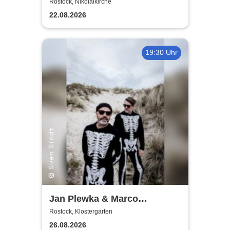
World
Rostock, Nikolaikirche
22.08.2026
19:30 Uhr
Jan Plewka & Marco
Schmedtje - Between the
Rostock, Klostergarten
Lights
26.08.2026