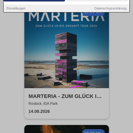
Einstellungen
Datenschutzerklärung
19:00 Uhr
MARTERIA - ZUM GLÜCK IN
DIE ZUKUNFT TOUR 2026
Rostock, IGA Park
14.08.2026