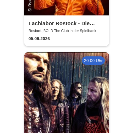
Lachlabor Rostock - Die
Comedy-Testbühne im BOLD
Rostock, BOLD The Club in der Spielbank
Rostock
The Club
05.09.2026
20:00 Uhr