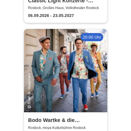
Classic Light Konzerte -
Volkstheater Rostock
Rostock, Großes Haus, Volkstheater Rostock
06.09.2026 - 23.05.2027
20:00 Uhr
Bodo Wartke & die
SchönenGutenA-Band - In
Rostock, moya Kulturbühne Rostock