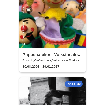
Puppenatelier - Volkstheater
Rostock
Rostock, Großes Haus, Volkstheater Rostock
30.08.2026 - 10.01.2027
19:00 Uhr