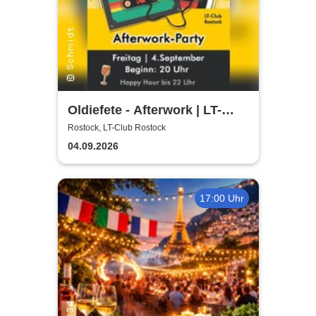
Oldiefete - Afterwork | LT-
Club Rostock
Rostock, LT-Club Rostock
04.09.2026
17:00 Uhr