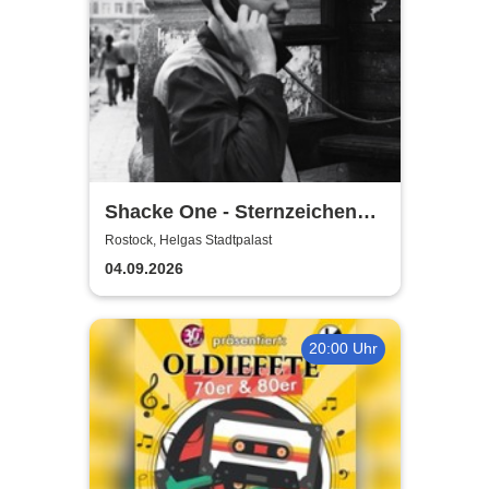
Shacke One - Sternzeichen
Boss Tour
Rostock, Helgas Stadtpalast
04.09.2026
20:00 Uhr