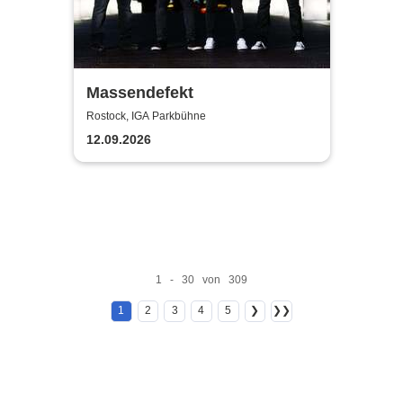
Massendefekt
Rostock, IGA Parkbühne
12.09.2026
1 - 30 von 309
1
2
3
4
5
❯
❯❯