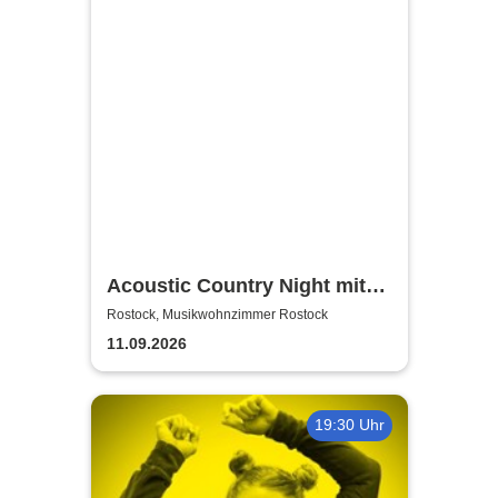
Acoustic Country Night mit
Alina Sebastian & David
Rostock, Musikwohnzimmer Rostock
Tarakona | Musikwohnzimmer
11.09.2026
Rostock
19:30 Uhr