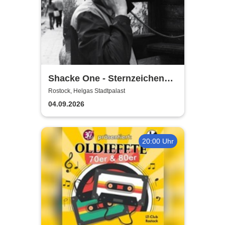
Shacke One - Sternzeichen
Boss Tour
Rostock, Helgas Stadtpalast
04.09.2026
20:00 Uhr