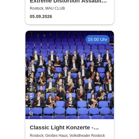
Extreme Distortion Assault
XV
Rostock, MAU CLUB
05.09.2026
15:00 Uhr
Classic Light Konzerte -
Volkstheater Rostock
Rostock, Großes Haus, Volkstheater Rostock