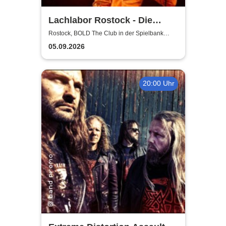
Lachlabor Rostock - Die
Comedy-Testbühne im BOLD
Rostock, BOLD The Club in der Spielbank
Rostock
The Club
05.09.2026
20:00 Uhr