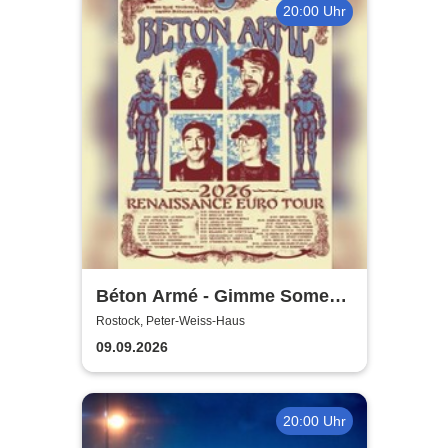
20:00 Uhr
Béton Armé - Gimme Some
Action presents
Rostock, Peter-Weiss-Haus
09.09.2026
20:00 Uhr