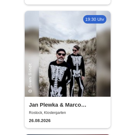
19:30 Uhr
Jan Plewka & Marco
Schmedtje - Between the
Rostock, Klostergarten
Lights
26.08.2026