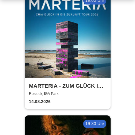
19:00 Uhr
MARTERIA - ZUM GLÜCK IN
DIE ZUKUNFT TOUR 2026
Rostock, IGA Park
14.08.2026
19:30 Uhr