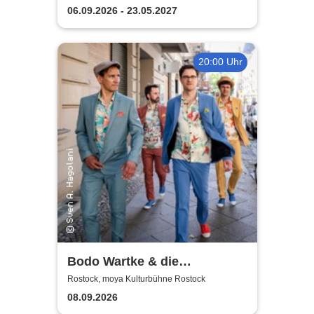
06.09.2026 - 23.05.2027
20:00 Uhr
Bodo Wartke & die
SchönenGutenA-Band - In
Rostock, moya Kulturbühne Rostock
guter Begleitung
08.09.2026