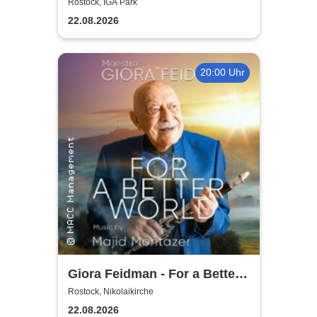
2026
Rostock, IGA Park
22.08.2026
20:00 Uhr
Giora Feidman - For a Better
World
Rostock, Nikolaikirche
22.08.2026