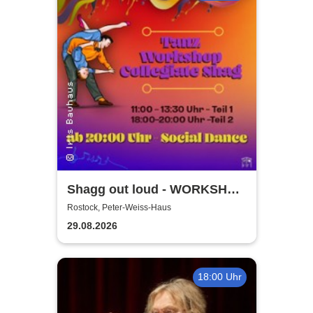
Shagg out loud - WORKSHOP
+ Social Dance | Peter Weiss
Rostock, Peter-Weiss-Haus
Haus Rostock
29.08.2026
18:00 Uhr