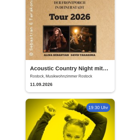
Acoustic Country Night mit
Alina Sebastian & David
Rostock, Musikwohnzimmer Rostock
Tarakona | Musikwohnzimmer
11.09.2026
Rostock
19:30 Uhr