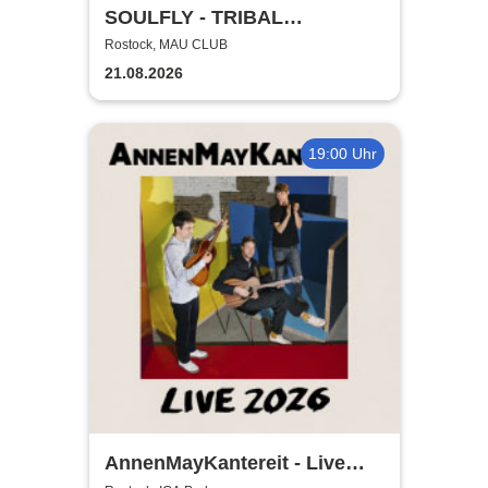
SOULFLY - TRIBAL
TECHNOLOGY TOUR 2026
Rostock, MAU CLUB
21.08.2026
19:00 Uhr
AnnenMayKantereit - Live