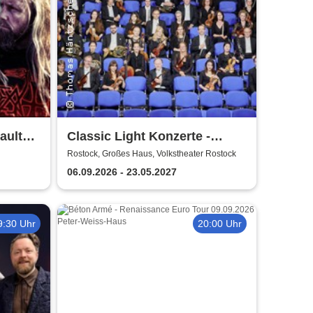
ault
Classic Light Konzerte -
Volkstheater Rostock
Rostock, Großes Haus, Volkstheater Rostock
06.09.2026 - 23.05.2027
9:30 Uhr
20:00 Uhr