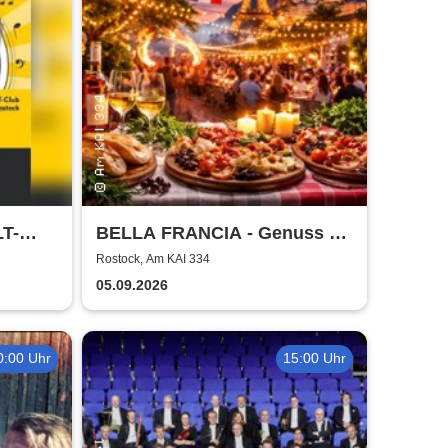
LT-
BELLA FRANCIA - Genuss &
Kultur Rostock
Rostock, Am KAI 334
05.09.2026
0:00 Uhr
15:00 Uhr