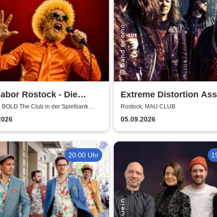
abor Rostock - Die
Extreme Distortion Ass
dy-Testbühne im BOLD
XV
, BOLD The Club in der Spielbank
Rostock, MAU CLUB
Club
2026
05.09.2026
20:00 Uhr
1