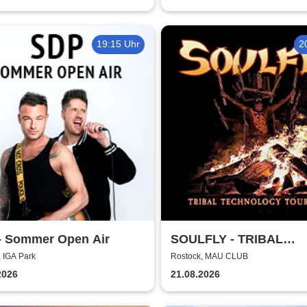
19:15 Uhr
2
- Sommer Open Air
SOULFLY - TRIBAL
TECHNOLOGY TOUR 2
 IGA Park
Rostock, MAU CLUB
2026
21.08.2026