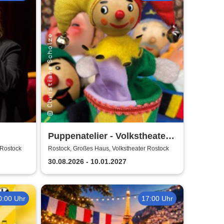
Puppenatelier - Volkstheater
Rostock
 Rostock
Rostock, Großes Haus, Volkstheater Rostock
30.08.2026 - 10.01.2027
0:00 Uhr
17:00 Uhr