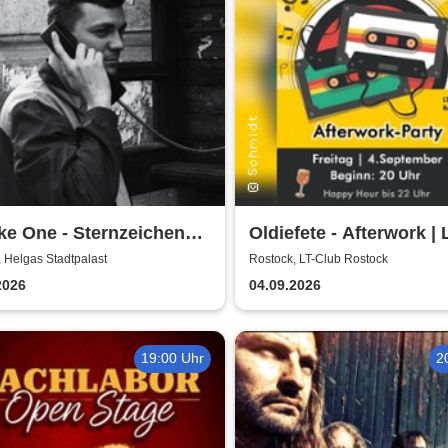
e One - Sternzeichen
Oldiefete - Afterwork | 
 Tour
Club Rostock
 Helgas Stadtpalast
Rostock, LT-Club Rostock
2026
04.09.2026
19:00 Uhr
2