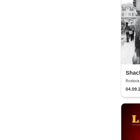
Shack
Boss
Rostock,
04.09.