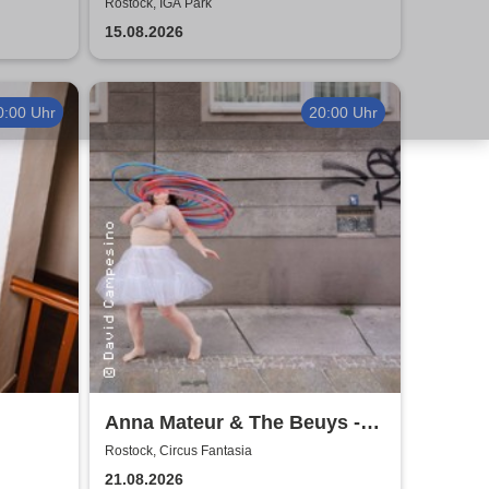
Rostock, IGA Park
15.08.2026
0:00 Uhr
20:00 Uhr
Anna Mateur & The Beuys -
Kaoshüter
Rostock, Circus Fantasia
21.08.2026