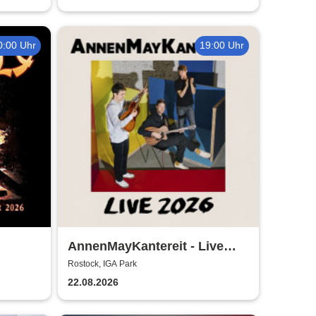
0:00 Uhr
19:00 Uhr
AnnenMayKantereit - Live
026
2026
Rostock, IGA Park
22.08.2026