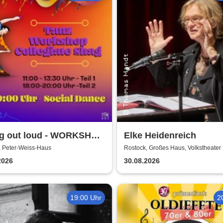
g out loud - WORKSHOP
Elke Heidenreich
ial Dance | Peter Weiss
, Peter-Weiss-Haus
Rostock, Großes Haus, Volkstheater
 Rostock
2026
30.08.2026
19:00 Uhr
2