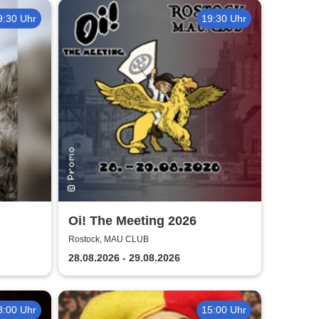
9:30 Uhr
19:30 Uhr
Oi! The Meeting 2026
he
Rostock, MAU CLUB
28.08.2026 - 29.08.2026
8:00 Uhr
15:00 Uhr