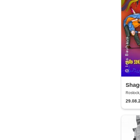
Shag
+ Soc
Rostock
Haus
29.08.