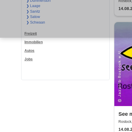
DIE 
❯ Dummerstorf
Rostock,
❯ Laage
14.08.
❯ Sanitz
❯ Satow
❯ Schwaan
Freizeit
Immobilien
Autos
Jobs
See 
Rostock,
14.08.