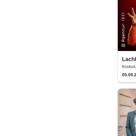
Lachl
Come
Rostock
Rostock
The 
05.09.