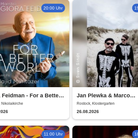
20:00 Uhr
1
 Feidman - For a Better
Jan Plewka & Marco
d
Schmedtje - Between t
 Nikolaikirche
Rostock, Klostergarten
Lights
2026
26.08.2026
11:00 Uhr
1