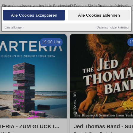
Sie wollen wissen was los ist in Broderstorf? Erleben Sie in Broderstorf vielseit
Theateraufführungen oder aufregende Veranstaltungen in Broderstorf –
Alle Cookies akzeptieren
Alle Cookies ablehnen
Einstellungen
Datenschutzerklärung
19:00 Uhr
1
ERIA - ZUM GLÜCK IN
Jed Thomas Band - S