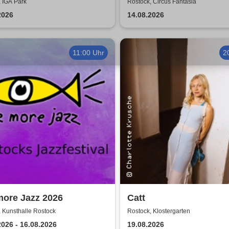
ZUKUNFT TOUR 2026
Tour 2026
 IGA Park
Rostock, Circus Fantasia
2026
14.08.2026
11:00 Uhr
2
more Jazz 2026
Catt
 Kunsthalle Rostock
Rostock, Klostergarten
2026 - 16.08.2026
19.08.2026