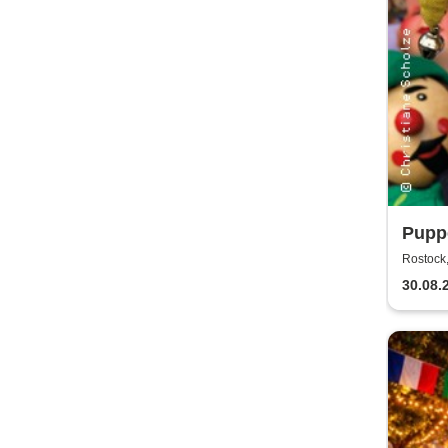
Puppe
Rost
Rostock,
30.08.