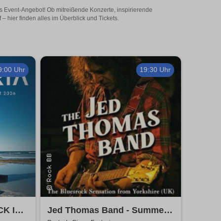
iges Event-Angebot! Ob mitreißende Konzerte, inspirierende
 hier finden alles im Überblick und Tickets.
9:00 Uhr
19:30 Uhr
CK IN
Jed Thomas Band - Summer