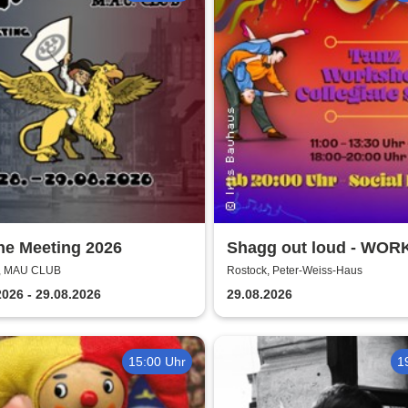
he Meeting 2026
Shagg out loud - WO
+ Social Dance | Peter
k, MAU CLUB
Rostock, Peter-Weiss-Haus
Haus Rostock
2026 - 29.08.2026
29.08.2026
15:00 Uhr
1