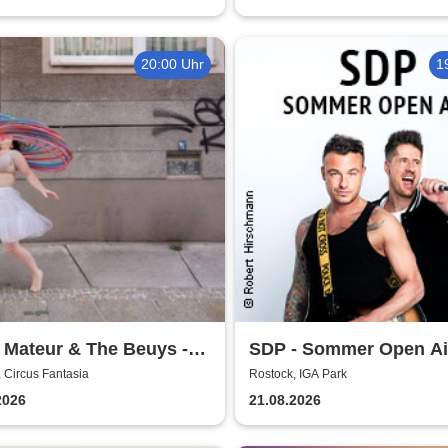
20:00 Uhr
1
 Mateur & The Beuys -
SDP - Sommer Open Ai
hüter
 Circus Fantasia
Rostock, IGA Park
2026
21.08.2026