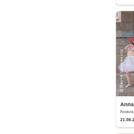
Anna
Kaos
Rostock,
21.08.