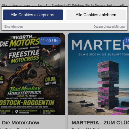
Sie wollen wissen was los ist in Broderstorf? Erleben Sie in Broderstorf vielseit
Theateraufführungen oder aufregende Veranstaltungen in Broderstorf –
Alle Cookies akzeptieren
Alle Cookies ablehnen
Einstellungen
Datenschutzerklärung
11:00 Uhr
1
h Die Motorshow
MARTERIA - ZUM GLÜ