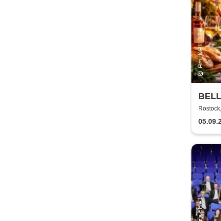
BELL
Kultu
Rostock
05.09.