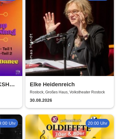
RKSHOP
Elke Heidenreich
 Weiss
Rostock, Großes Haus, Volkstheater Rostock
30.08.2026
9:00 Uhr
20:00 Uhr