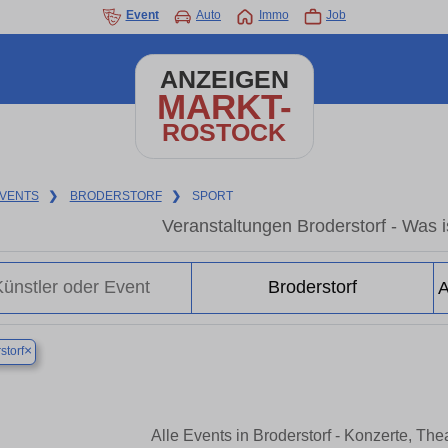
Event
Auto
Immo
Job
ANZEIGEN
MARKT-
ROSTOCK
VENTS
❯
BRODERSTORF
❯
SPORT
Veranstaltungen Broderstorf - Was is
×
storf
Alle Events in Broderstorf - Konzerte, Th