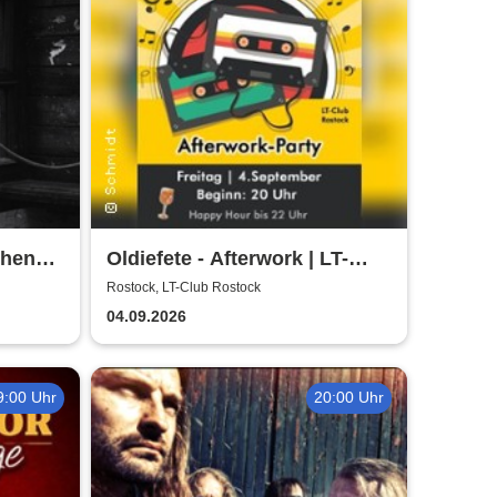
chen
Oldiefete - Afterwork | LT-
Club Rostock
Rostock, LT-Club Rostock
04.09.2026
9:00 Uhr
20:00 Uhr