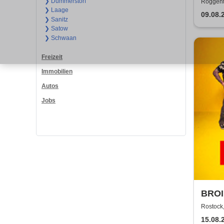
❯ Dummerstorf
Roggenti
❯ Laage
09.08.
❯ Sanitz
❯ Satow
❯ Schwaan
Freizeit
Immobilien
Autos
Jobs
BROI
Rostock,
15.08.