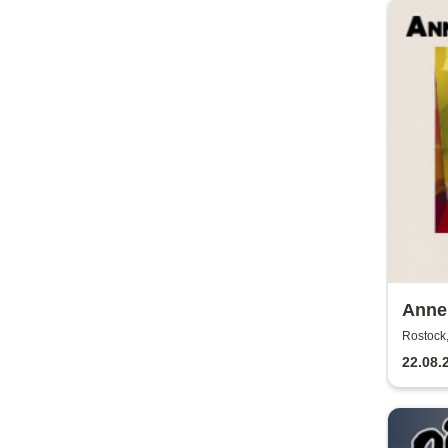
Annen
2026
Rostock,
22.08.