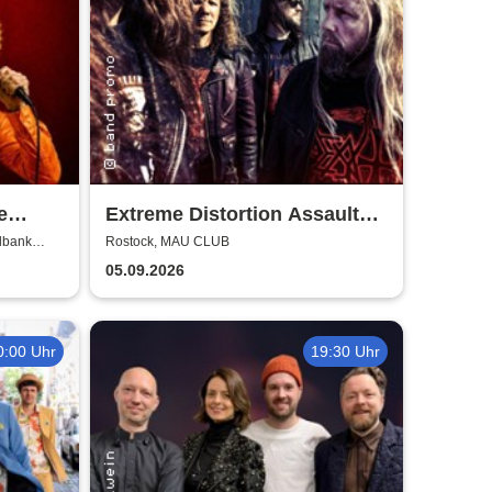
e
Extreme Distortion Assault
 BOLD
XV
lbank
Rostock, MAU CLUB
05.09.2026
0:00 Uhr
19:30 Uhr