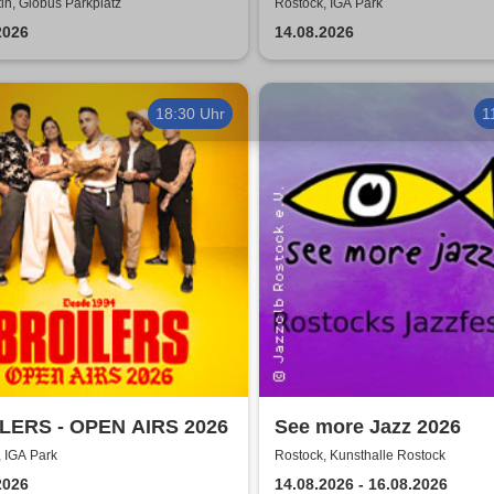
DIE ZUKUNFT TOUR 2
n, Globus Parkplatz
Rostock, IGA Park
2026
14.08.2026
18:30 Uhr
1
LERS - OPEN AIRS 2026
See more Jazz 2026
 IGA Park
Rostock, Kunsthalle Rostock
2026
14.08.2026 - 16.08.2026