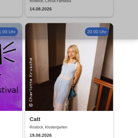
026
Tour 2026
Rostock, Circus Fantasia
14.08.2026
1:00 Uhr
20:00 Uhr
Catt
Rostock, Klostergarten
19.08.2026