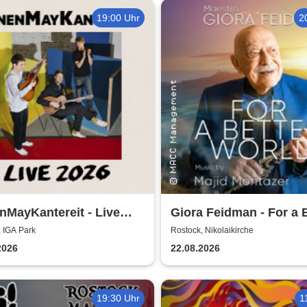
19:00 Uhr
2
MayKantereit - Live
Giora Feidman - For a 
World
 IGA Park
Rostock, Nikolaikirche
2026
22.08.2026
19:30 Uhr
1