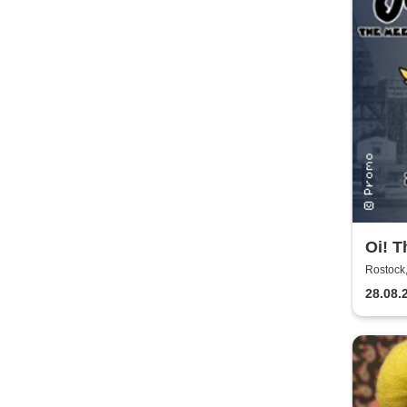
Oi! T
Rostoc
28.08.