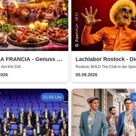
A FRANCIA - Genuss &
Lachlabor Rostock - Di
r Rostock
Comedy-Testbühne im
, Am KAI 334
Rostock, BOLD The Club in der Spie
Rostock
The Club
2026
05.09.2026
15:00 Uhr
2