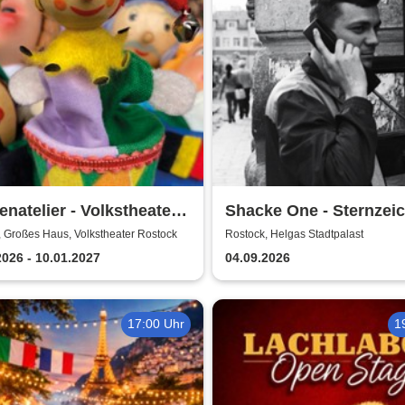
natelier - Volkstheater
Shacke One - Sternzei
ock
Boss Tour
 Großes Haus, Volkstheater Rostock
Rostock, Helgas Stadtpalast
2026 - 10.01.2027
04.09.2026
17:00 Uhr
1