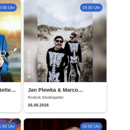
0:00 Uhr
19:30 Uhr
Better
Jan Plewka & Marco
Schmedtje - Between the
Rostock, Klostergarten
Lights
26.08.2026
1:00 Uhr
18:00 Uhr