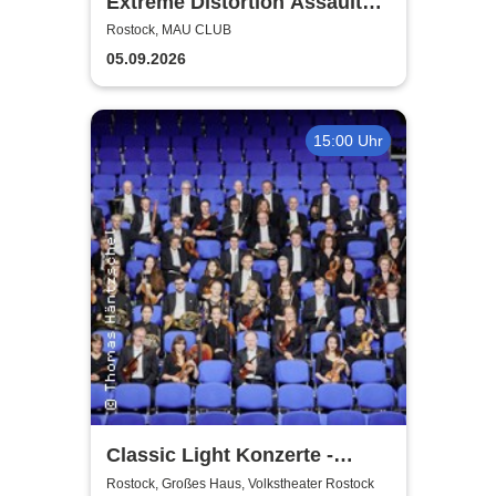
Extreme Distortion Assault
XV
Rostock, MAU CLUB
05.09.2026
15:00 Uhr
Classic Light Konzerte -
Volkstheater Rostock
Rostock, Großes Haus, Volkstheater Rostock