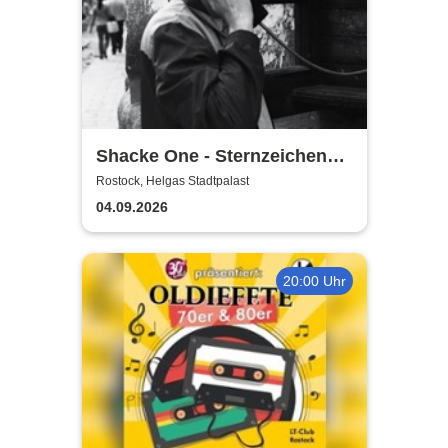
Shacke One - Sternzeichen
Boss Tour
Rostock, Helgas Stadtpalast
04.09.2026
20:00 Uhr