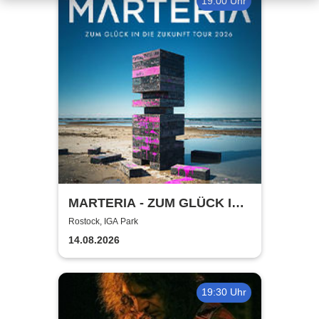
19:00 Uhr
MARTERIA - ZUM GLÜCK IN
DIE ZUKUNFT TOUR 2026
Rostock, IGA Park
14.08.2026
19:30 Uhr