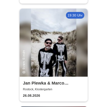
19:30 Uhr
Jan Plewka & Marco
Schmedtje - Between the
Rostock, Klostergarten
Lights
26.08.2026