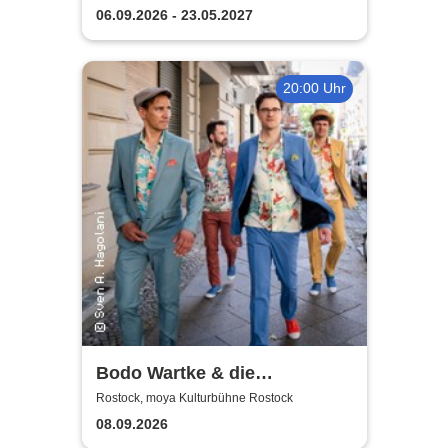
06.09.2026 - 23.05.2027
20:00 Uhr
Bodo Wartke & die
SchönenGutenA-Band - In
Rostock, moya Kulturbühne Rostock
guter Begleitung
08.09.2026