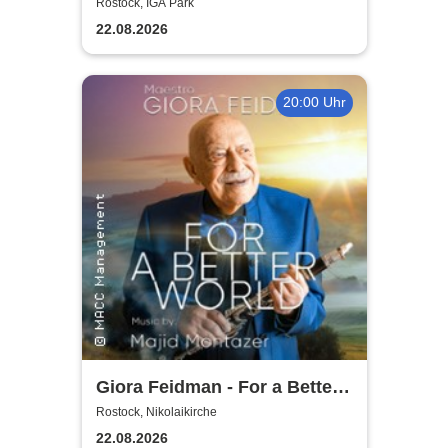
2026
Rostock, IGA Park
22.08.2026
20:00 Uhr
Giora Feidman - For a Better
World
Rostock, Nikolaikirche
22.08.2026