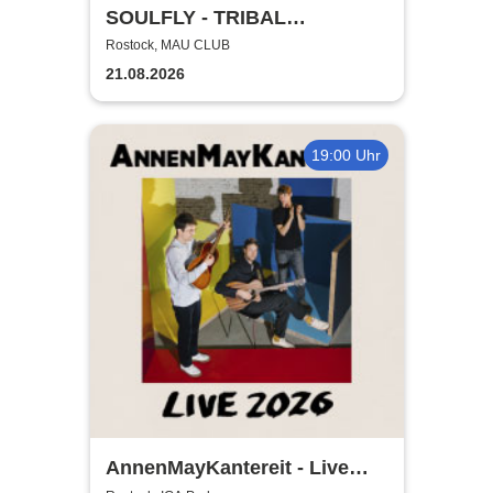
SOULFLY - TRIBAL
TECHNOLOGY TOUR 2026
Rostock, MAU CLUB
21.08.2026
19:00 Uhr
AnnenMayKantereit - Live