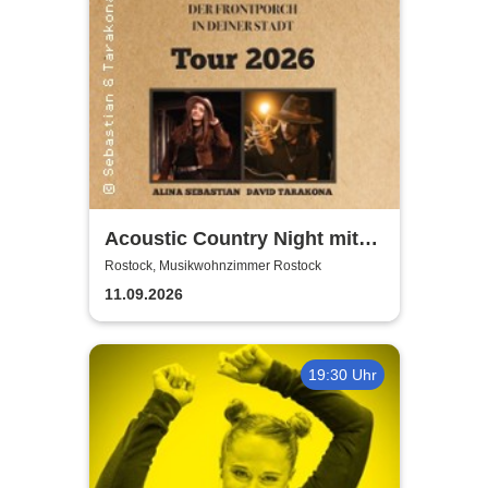
Acoustic Country Night mit
Alina Sebastian & David
Rostock, Musikwohnzimmer Rostock
Tarakona | Musikwohnzimmer
11.09.2026
Rostock
19:30 Uhr