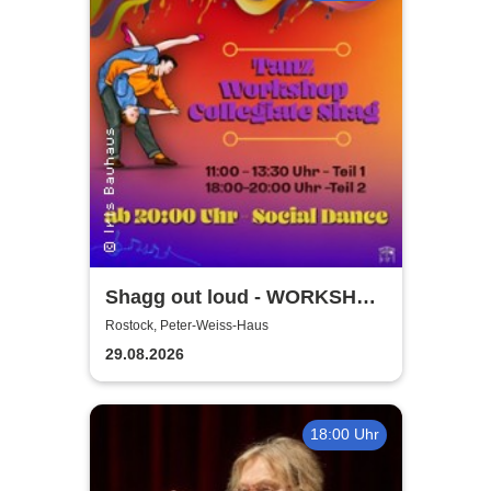
Shagg out loud - WORKSHOP
+ Social Dance | Peter Weiss
Rostock, Peter-Weiss-Haus
Haus Rostock
29.08.2026
18:00 Uhr