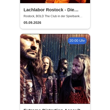
Lachlabor Rostock - Die
Comedy-Testbühne im BOLD
Rostock, BOLD The Club in der Spielbank
Rostock
The Club
05.09.2026
20:00 Uhr