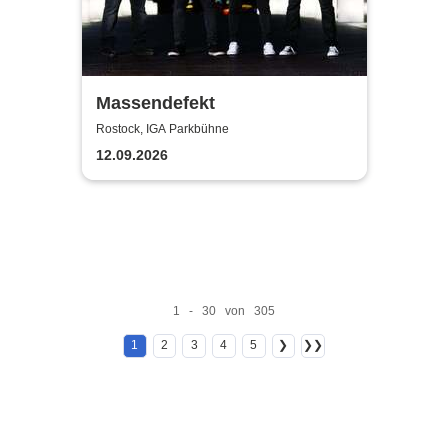
Massendefekt
Rostock, IGA Parkbühne
12.09.2026
1 - 30 von 305
1
2
3
4
5
❯
❯❯