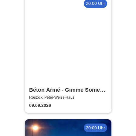
20:00 Uhr
Béton Armé - Gimme Some
Action presents
Rostock, Peter-Weiss-Haus
09.09.2026
20:00 Uhr