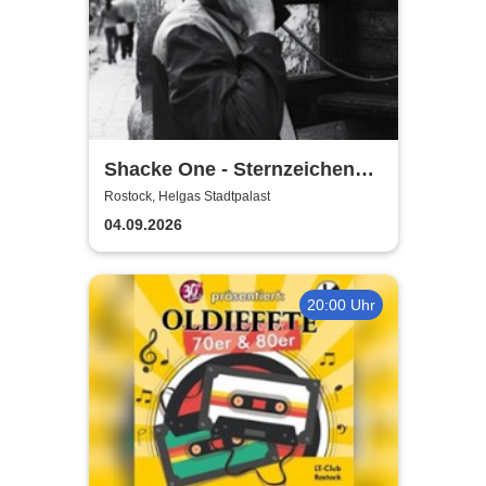
Shacke One - Sternzeichen
Boss Tour
Rostock, Helgas Stadtpalast
04.09.2026
20:00 Uhr