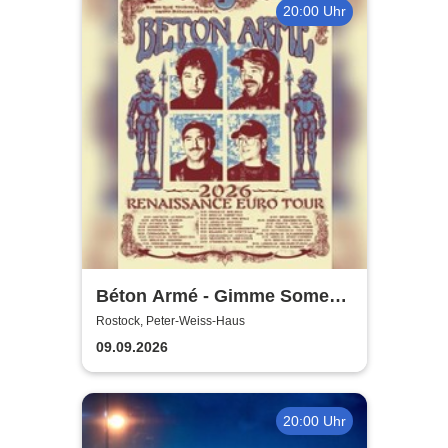
20:00 Uhr
Béton Armé - Gimme Some
Action presents
Rostock, Peter-Weiss-Haus
09.09.2026
20:00 Uhr