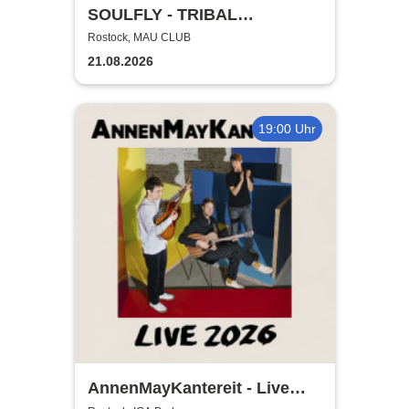
SOULFLY - TRIBAL
TECHNOLOGY TOUR 2026
Rostock, MAU CLUB
21.08.2026
19:00 Uhr
AnnenMayKantereit - Live