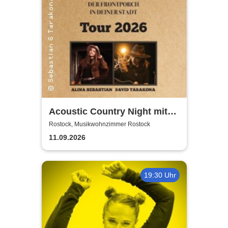
Acoustic Country Night mit
Alina Sebastian & David
Rostock, Musikwohnzimmer Rostock
Tarakona | Musikwohnzimmer
11.09.2026
Rostock
19:30 Uhr