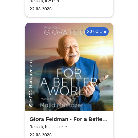
2026
Rostock, IGA Park
22.08.2026
20:00 Uhr
Giora Feidman - For a Better
World
Rostock, Nikolaikirche
22.08.2026