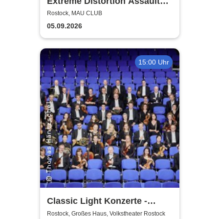
Extreme Distortion Assault
XV
Rostock, MAU CLUB
05.09.2026
15:00 Uhr
Classic Light Konzerte -
Volkstheater Rostock
Rostock, Großes Haus, Volkstheater Rostock