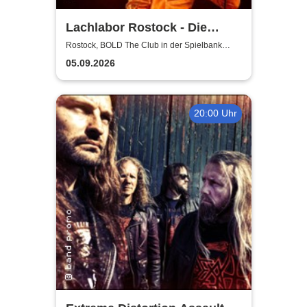
Lachlabor Rostock - Die
Comedy-Testbühne im BOLD
Rostock, BOLD The Club in der Spielbank
Rostock
The Club
05.09.2026
20:00 Uhr