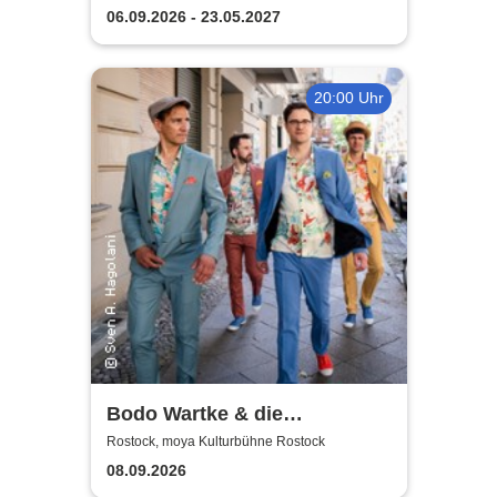
06.09.2026 - 23.05.2027
20:00 Uhr
Bodo Wartke & die
SchönenGutenA-Band - In
Rostock, moya Kulturbühne Rostock
guter Begleitung
08.09.2026