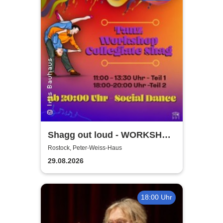
Shagg out loud - WORKSHOP
+ Social Dance | Peter Weiss
Rostock, Peter-Weiss-Haus
Haus Rostock
29.08.2026
18:00 Uhr