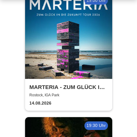
19:00 Uhr
MARTERIA - ZUM GLÜCK IN
DIE ZUKUNFT TOUR 2026
Rostock, IGA Park
14.08.2026
19:30 Uhr