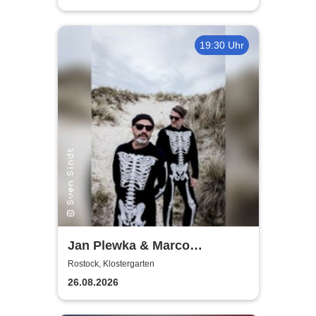
19:30 Uhr
Jan Plewka & Marco
Schmedtje - Between the
Rostock, Klostergarten
Lights
26.08.2026