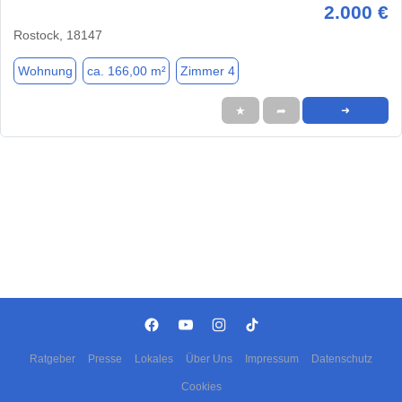
2.000 €
Rostock, 18147
Wohnung
ca. 166,00 m²
Zimmer 4
★
➦
➜
Ratgeber
Presse
Lokales
Über Uns
Impressum
Datenschutz
Cookies