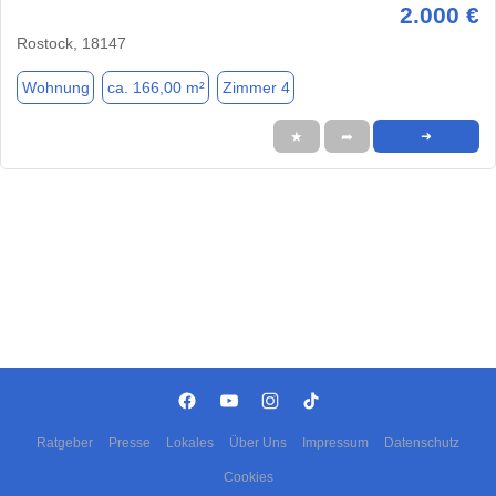
2.000 €
Rostock, 18147
Wohnung
ca. 166,00 m²
Zimmer 4
★
➦
➜
Ratgeber
Presse
Lokales
Über Uns
Impressum
Datenschutz
Cookies