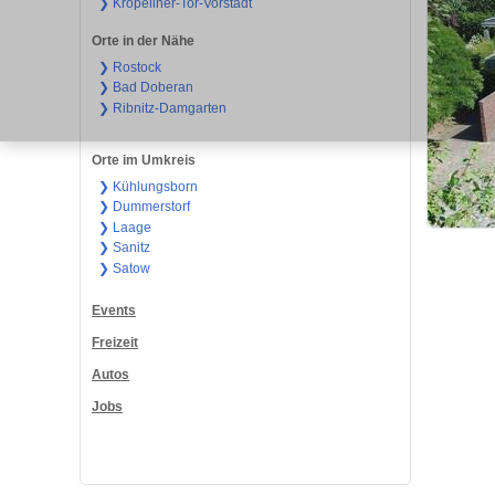
❯ Kröpeliner-Tor-Vorstadt
Orte in der Nähe
❯ Rostock
❯ Bad Doberan
❯ Ribnitz-Damgarten
Orte im Umkreis
❯ Kühlungsborn
❯ Dummerstorf
❯ Laage
❯ Sanitz
❯ Satow
Events
Freizeit
Autos
Jobs