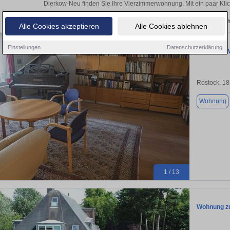
Dierkow-Neu finden Sie Ihre Vierzimmerwohnung. Mit ein paar Kli
Aktuelle Wohnung zum m
Alle Cookies akzeptieren
Alle Cookies ablehnen
Einstellungen
Datenschutzerklärung
Möblierte 
Rostock, 1
Wohnung
1 / 13
Wohnung zu