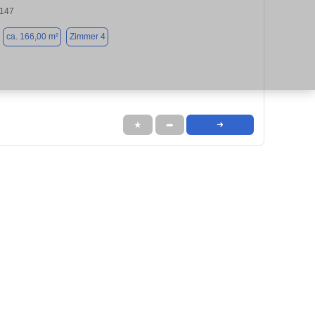
8147
ca. 166,00 m²
Zimmer 4
★
➦
➜