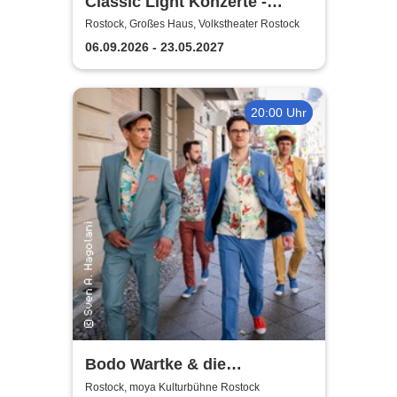
Classic Light Konzerte -
Volkstheater Rostock
Rostock, Großes Haus, Volkstheater Rostock
06.09.2026 - 23.05.2027
20:00 Uhr
Bodo Wartke & die
SchönenGutenA-Band - In
Rostock, moya Kulturbühne Rostock