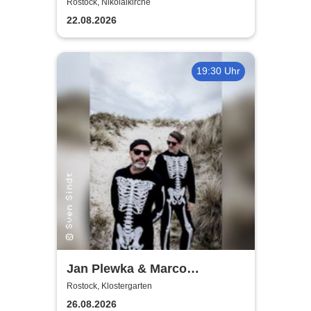
World
Rostock, Nikolaikirche
22.08.2026
19:30 Uhr
Jan Plewka & Marco
Schmedtje - Between the
Rostock, Klostergarten
Lights
26.08.2026