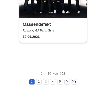
Massendefekt
Rostock, IGA Parkbühne
12.09.2026
1 - 30 von 302
1
2
3
4
5
❯
❯❯