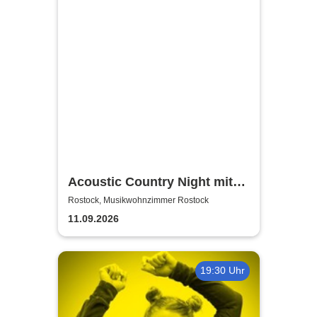
Acoustic Country Night mit
Alina Sebastian & David
Rostock, Musikwohnzimmer Rostock
Tarakona | Musikwohnzimmer
11.09.2026
Rostock
19:30 Uhr