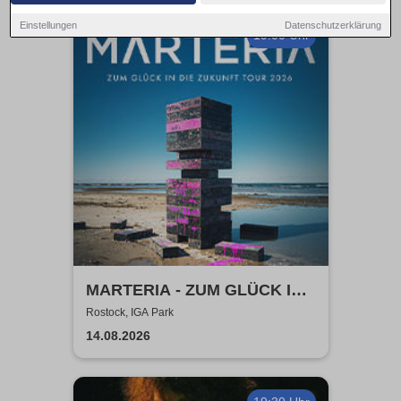
Einstellungen
Datenschutzerklärung
19:00 Uhr
MARTERIA - ZUM GLÜCK IN
DIE ZUKUNFT TOUR 2026
Rostock, IGA Park
14.08.2026