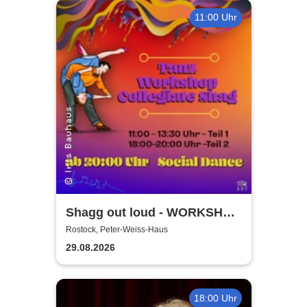
11:00 Uhr
Shagg out loud - WORKSHOP
+ Social Dance | Peter Weiss
Rostock, Peter-Weiss-Haus
Haus Rostock
29.08.2026
18:00 Uhr