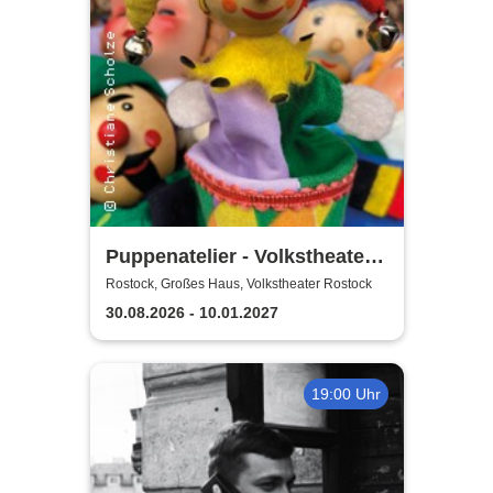
Puppenatelier - Volkstheater
Rostock
Rostock, Großes Haus, Volkstheater Rostock
30.08.2026 - 10.01.2027
19:00 Uhr