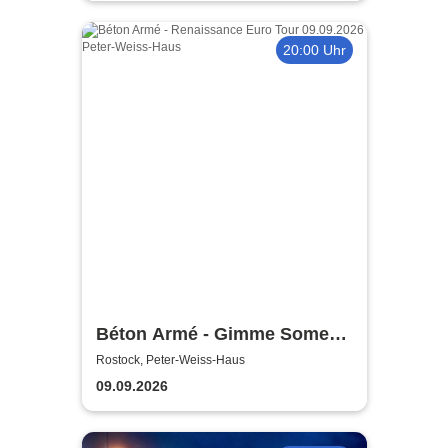
20:00 Uhr
Béton Armé - Gimme Some
Action presents
Rostock, Peter-Weiss-Haus
09.09.2026