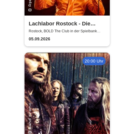
Lachlabor Rostock - Die
Comedy-Testbühne im BOLD
Rostock, BOLD The Club in der Spielbank
Rostock
The Club
05.09.2026
20:00 Uhr