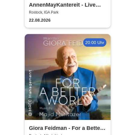
AnnenMayKantereit - Live
2026
Rostock, IGA Park
22.08.2026
20:00 Uhr
Giora Feidman - For a Better