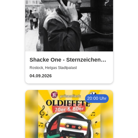
Shacke One - Sternzeichen
Boss Tour
Rostock, Helgas Stadtpalast
04.09.2026
20:00 Uhr