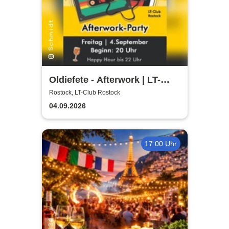
Oldiefete - Afterwork | LT-
Club Rostock
Rostock, LT-Club Rostock
04.09.2026
17:00 Uhr