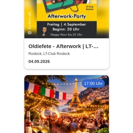
Oldiefete - Afterwork | LT-
Club Rostock
Rostock, LT-Club Rostock
04.09.2026
17:00 Uhr