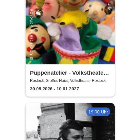
Puppenatelier - Volkstheater
Rostock
Rostock, Großes Haus, Volkstheater Rostock
30.08.2026 - 10.01.2027
19:00 Uhr