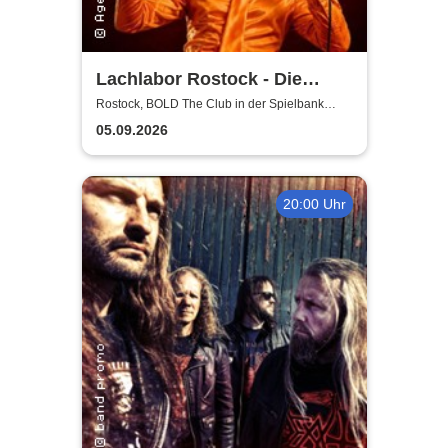
Lachlabor Rostock - Die
Comedy-Testbühne im BOLD
Rostock, BOLD The Club in der Spielbank
Rostock
The Club
05.09.2026
20:00 Uhr