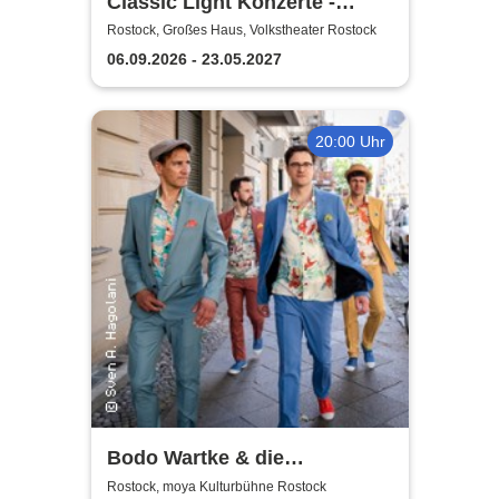
Classic Light Konzerte -
Volkstheater Rostock
Rostock, Großes Haus, Volkstheater Rostock
06.09.2026 - 23.05.2027
20:00 Uhr
Bodo Wartke & die
SchönenGutenA-Band - In
Rostock, moya Kulturbühne Rostock