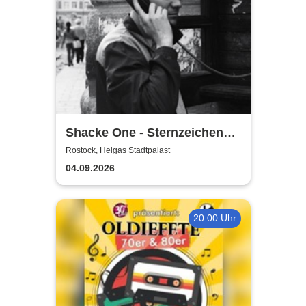
Shacke One - Sternzeichen
Boss Tour
Rostock, Helgas Stadtpalast
04.09.2026
20:00 Uhr