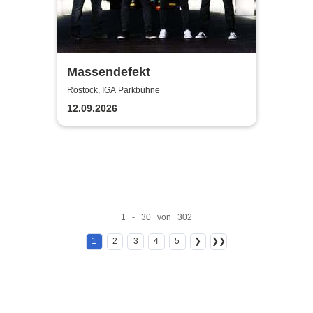
Massendefekt
Rostock, IGA Parkbühne
12.09.2026
1 - 30 von 302
1
2
3
4
5
❯
❯❯