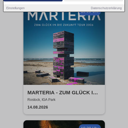
Einstellungen
Datenschutzerklärung
19:00 Uhr
MARTERIA - ZUM GLÜCK IN
DIE ZUKUNFT TOUR 2026
Rostock, IGA Park
14.08.2026