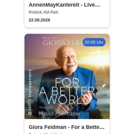
AnnenMayKantereit - Live
2026
Rostock, IGA Park
22.08.2026
20:00 Uhr
Giora Feidman - For a Better