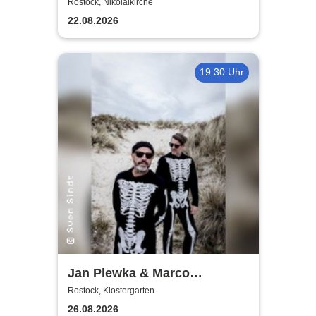
World
Rostock, Nikolaikirche
22.08.2026
19:30 Uhr
Jan Plewka & Marco
Schmedtje - Between the
Rostock, Klostergarten
Lights
26.08.2026