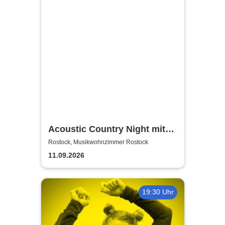
Acoustic Country Night mit
Alina Sebastian & David
Rostock, Musikwohnzimmer Rostock
Tarakona | Musikwohnzimmer
11.09.2026
Rostock
19:30 Uhr