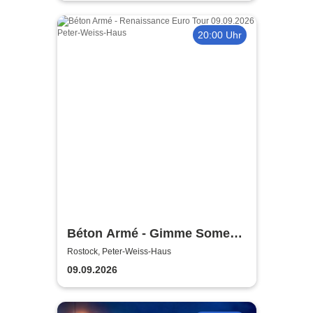
20:00 Uhr
Béton Armé - Gimme Some
Action presents
Rostock, Peter-Weiss-Haus
09.09.2026