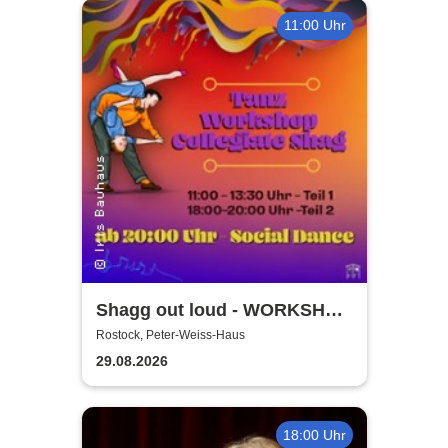
11:00 Uhr
Shagg out loud - WORKSHOP
+ Social Dance | Peter Weiss
Rostock, Peter-Weiss-Haus
Haus Rostock
29.08.2026
18:00 Uhr