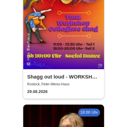
Shagg out loud - WORKSHOP
+ Social Dance | Peter Weiss
Rostock, Peter-Weiss-Haus
Haus Rostock
29.08.2026
18:00 Uhr