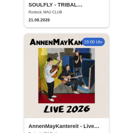
SOULFLY - TRIBAL
TECHNOLOGY TOUR 2026
Rostock, MAU CLUB
21.08.2026
19:00 Uhr
AnnenMayKantereit - Live