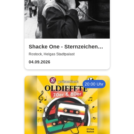
Shacke One - Sternzeichen
Boss Tour
Rostock, Helgas Stadtpalast
04.09.2026
20:00 Uhr