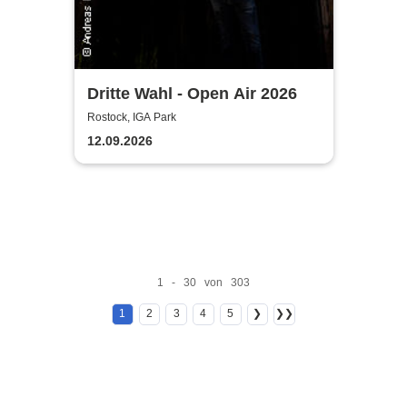
Dritte Wahl - Open Air 2026
Rostock, IGA Park
12.09.2026
1 - 30 von 303
1
2
3
4
5
❯
❯❯