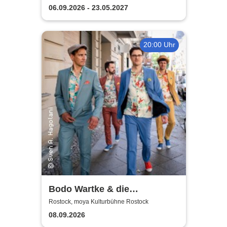
06.09.2026 - 23.05.2027
20:00 Uhr
Bodo Wartke & die
SchönenGutenA-Band - In
Rostock, moya Kulturbühne Rostock
guter Begleitung
08.09.2026