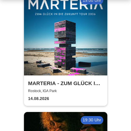
19:00 Uhr
MARTERIA - ZUM GLÜCK IN
DIE ZUKUNFT TOUR 2026
Rostock, IGA Park
14.08.2026
19:30 Uhr