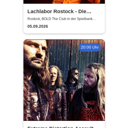
Lachlabor Rostock - Die
Comedy-Testbühne im BOLD
Rostock, BOLD The Club in der Spielbank
Rostock
The Club
05.09.2026
20:00 Uhr