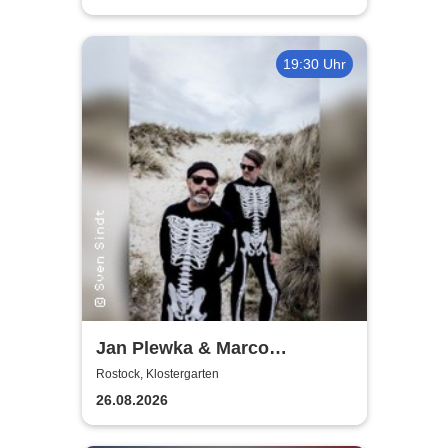
19:30 Uhr
Jan Plewka & Marco
Schmedtje - Between the
Rostock, Klostergarten
Lights
26.08.2026