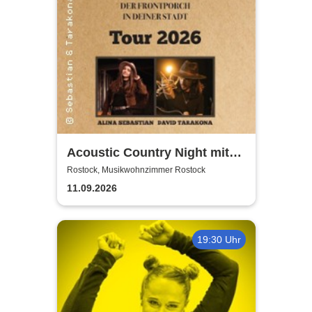
Acoustic Country Night mit
Alina Sebastian & David
Rostock, Musikwohnzimmer Rostock
Tarakona | Musikwohnzimmer
11.09.2026
Rostock
19:30 Uhr