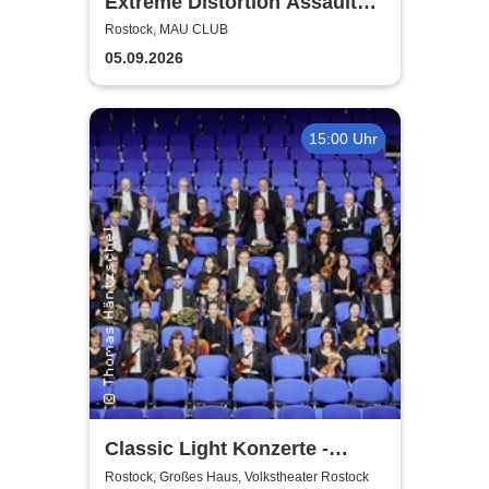
Extreme Distortion Assault
XV
Rostock, MAU CLUB
05.09.2026
15:00 Uhr
Classic Light Konzerte -
Volkstheater Rostock
Rostock, Großes Haus, Volkstheater Rostock