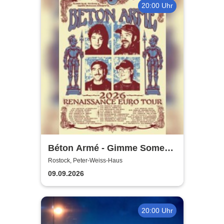
20:00 Uhr
Béton Armé - Gimme Some
Action presents
Rostock, Peter-Weiss-Haus
09.09.2026
20:00 Uhr