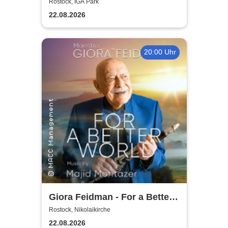
2026
Rostock, IGA Park
22.08.2026
20:00 Uhr
Giora Feidman - For a Better
World
Rostock, Nikolaikirche
22.08.2026