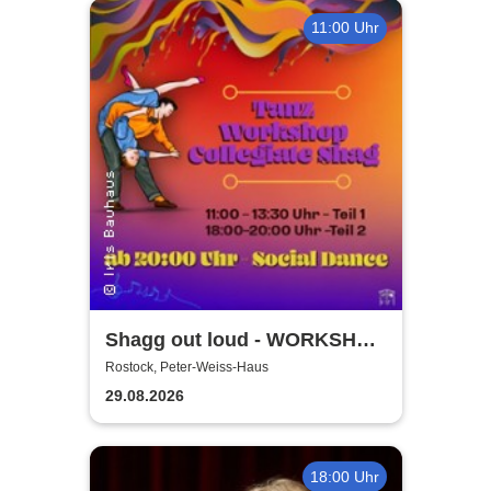
11:00 Uhr
Shagg out loud - WORKSHOP
+ Social Dance | Peter Weiss
Rostock, Peter-Weiss-Haus
Haus Rostock
29.08.2026
18:00 Uhr