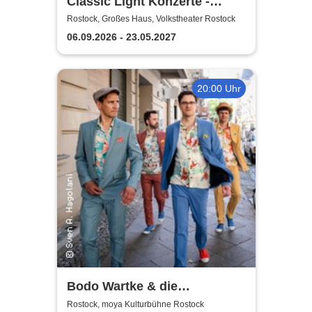
Classic Light Konzerte -
Volkstheater Rostock
Rostock, Großes Haus, Volkstheater Rostock
06.09.2026 - 23.05.2027
20:00 Uhr
Bodo Wartke & die
SchönenGutenA-Band - In
Rostock, moya Kulturbühne Rostock