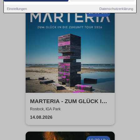
Einstellungen
Datenschutzerklärung
19:00 Uhr
MARTERIA - ZUM GLÜCK IN
DIE ZUKUNFT TOUR 2026
Rostock, IGA Park
14.08.2026