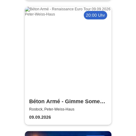
20:00 Uhr
Béton Armé - Gimme Some
Action presents
Rostock, Peter-Weiss-Haus
09.09.2026