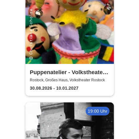
Puppenatelier - Volkstheater
Rostock
Rostock, Großes Haus, Volkstheater Rostock
30.08.2026 - 10.01.2027
19:00 Uhr