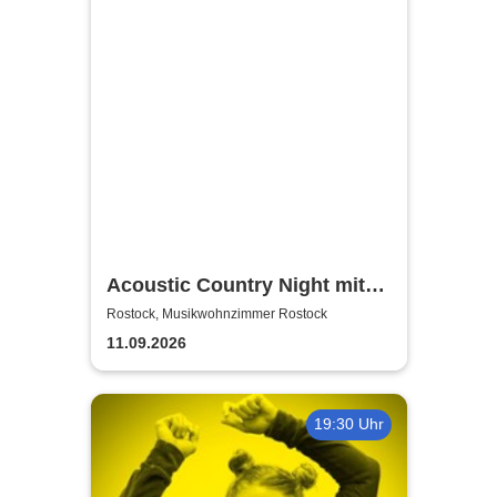
Acoustic Country Night mit
Alina Sebastian & David
Rostock, Musikwohnzimmer Rostock
Tarakona | Musikwohnzimmer
11.09.2026
Rostock
19:30 Uhr