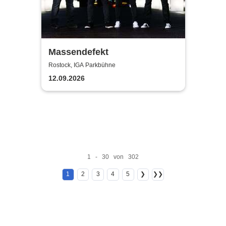
Massendefekt
Rostock, IGA Parkbühne
12.09.2026
1 - 30 von 302
1
2
3
4
5
❯
❯❯