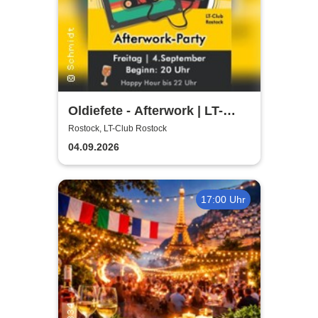
Oldiefete - Afterwork | LT-
Club Rostock
Rostock, LT-Club Rostock
04.09.2026
17:00 Uhr