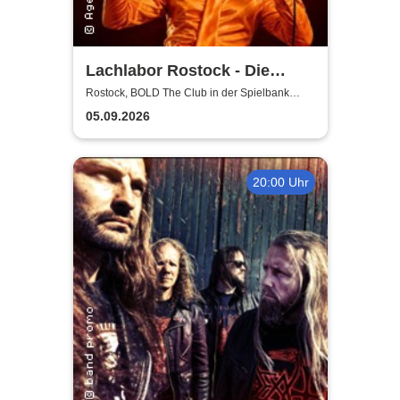
Lachlabor Rostock - Die
Comedy-Testbühne im BOLD
Rostock, BOLD The Club in der Spielbank
Rostock
The Club
05.09.2026
20:00 Uhr