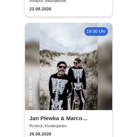
World
Rostock, Nikolaikirche
22.08.2026
19:30 Uhr
Jan Plewka & Marco
Schmedtje - Between the
Rostock, Klostergarten
Lights
26.08.2026