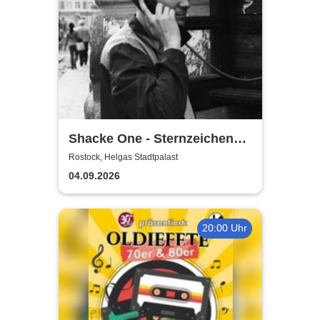
Shacke One - Sternzeichen
Boss Tour
Rostock, Helgas Stadtpalast
04.09.2026
20:00 Uhr