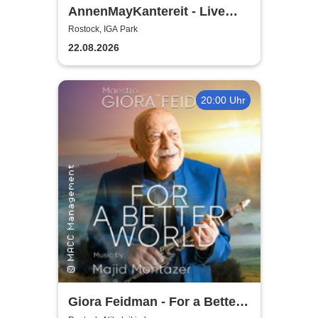
AnnenMayKantereit - Live
2026
Rostock, IGA Park
22.08.2026
20:00 Uhr
Giora Feidman - For a Better