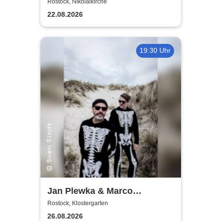
World
Rostock, Nikolaikirche
22.08.2026
19:30 Uhr
Jan Plewka & Marco
Schmedtje - Between the
Rostock, Klostergarten
Lights
26.08.2026