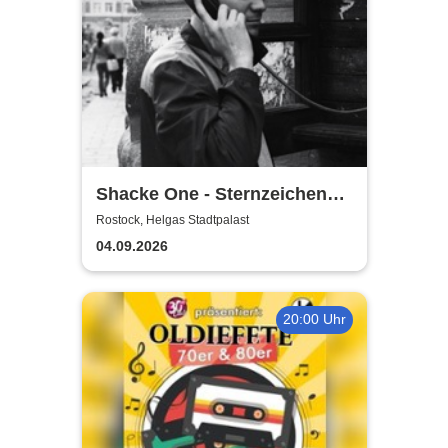
Shacke One - Sternzeichen
Boss Tour
Rostock, Helgas Stadtpalast
04.09.2026
20:00 Uhr