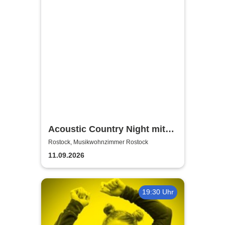
Acoustic Country Night mit
Alina Sebastian & David
Rostock, Musikwohnzimmer Rostock
Tarakona | Musikwohnzimmer
11.09.2026
Rostock
19:30 Uhr