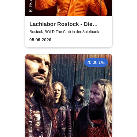
Lachlabor Rostock - Die
Comedy-Testbühne im BOLD
Rostock, BOLD The Club in der Spielbank
Rostock
The Club
05.09.2026
20:00 Uhr