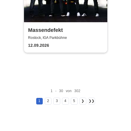
Massendefekt
Rostock, IGA Parkbühne
12.09.2026
1 - 30 von 302
1
2
3
4
5
❯
❯❯