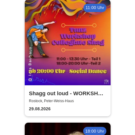
11:00 Uhr
Shagg out loud - WORKSHOP
+ Social Dance | Peter Weiss
Rostock, Peter-Weiss-Haus
Haus Rostock
29.08.2026
18:00 Uhr