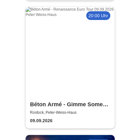
20:00 Uhr
Béton Armé - Gimme Some
Action presents
Rostock, Peter-Weiss-Haus
09.09.2026