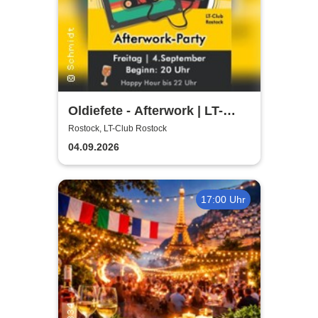
Oldiefete - Afterwork | LT-
Club Rostock
Rostock, LT-Club Rostock
04.09.2026
17:00 Uhr