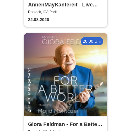
AnnenMayKantereit - Live
2026
Rostock, IGA Park
22.08.2026
20:00 Uhr
Giora Feidman - For a Better