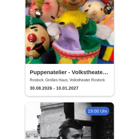
Puppenatelier - Volkstheater
Rostock
Rostock, Großes Haus, Volkstheater Rostock
30.08.2026 - 10.01.2027
19:00 Uhr