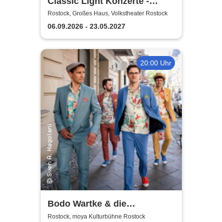
Classic Light Konzerte -
Volkstheater Rostock
Rostock, Großes Haus, Volkstheater Rostock
06.09.2026 - 23.05.2027
20:00 Uhr
Bodo Wartke & die
SchönenGutenA-Band - In
Rostock, moya Kulturbühne Rostock