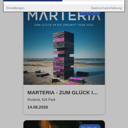
Einstellungen
Datenschutzerklärung
19:00 Uhr
MARTERIA - ZUM GLÜCK IN
DIE ZUKUNFT TOUR 2026
Rostock, IGA Park
14.08.2026