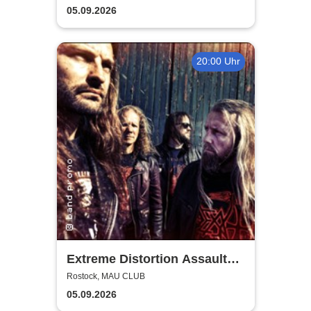
Rostock
The Club
05.09.2026
20:00 Uhr
Extreme Distortion Assault
XV
Rostock, MAU CLUB
05.09.2026