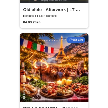
Oldiefete - Afterwork | LT-
Club Rostock
Rostock, LT-Club Rostock
04.09.2026
17:00 Uhr