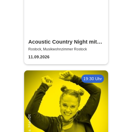
Acoustic Country Night mit
Alina Sebastian & David
Rostock, Musikwohnzimmer Rostock
Tarakona | Musikwohnzimmer
11.09.2026
Rostock
19:30 Uhr