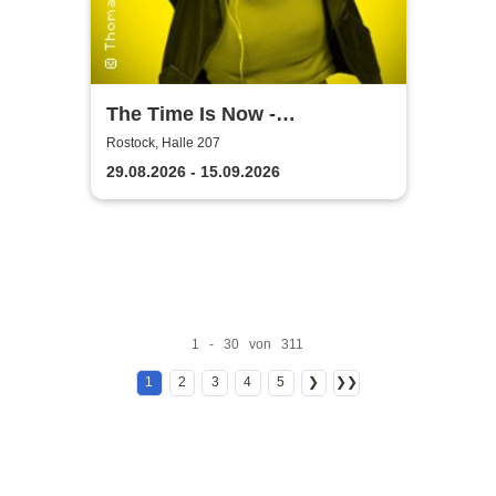
The Time Is Now -
Volkstheater Rostock
Rostock, Halle 207
29.08.2026 - 15.09.2026
1 - 30 von 311
1
2
3
4
5
❯
❯❯