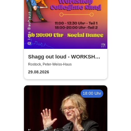
Shagg out loud - WORKSHOP
+ Social Dance | Peter Weiss
Rostock, Peter-Weiss-Haus
Haus Rostock
29.08.2026
18:00 Uhr