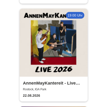
19:00 Uhr
AnnenMayKantereit - Live
2026
Rostock, IGA Park
22.08.2026