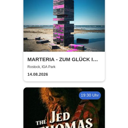
MARTERIA - ZUM GLÜCK IN
DIE ZUKUNFT TOUR 2026
Rostock, IGA Park
14.08.2026
19:30 Uhr