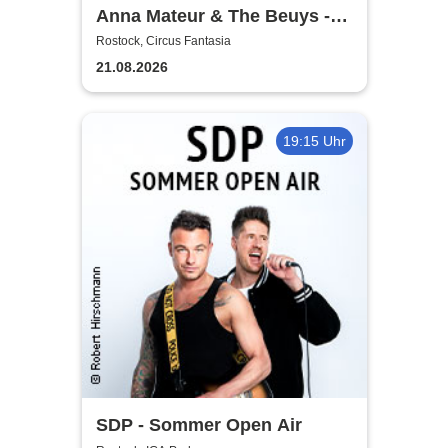
Anna Mateur & The Beuys -
Kaoshüter
Rostock, Circus Fantasia
21.08.2026
19:15 Uhr
SDP - Sommer Open Air