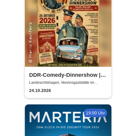
DDR-Comedy-Dinnershow |
Kulinarik trifft Kult-Comedy
Lambrechtshagen, Vereinsgaststätte im
Gemeindezentrum Lambrechtshagen
24.10.2026
19:00 Uhr