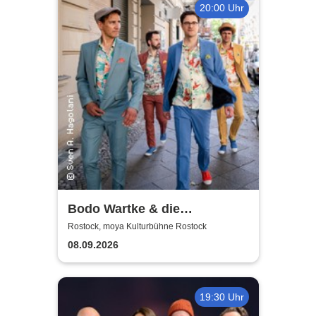
20:00 Uhr
Bodo Wartke & die
SchönenGutenA-Band - In
Rostock, moya Kulturbühne Rostock
guter Begleitung
08.09.2026
19:30 Uhr