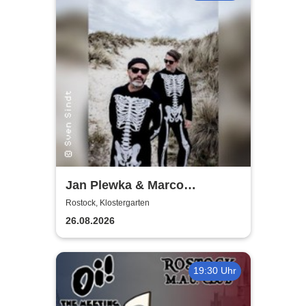
Jan Plewka & Marco
Schmedtje - Between the
Rostock, Klostergarten
Lights
26.08.2026
19:30 Uhr