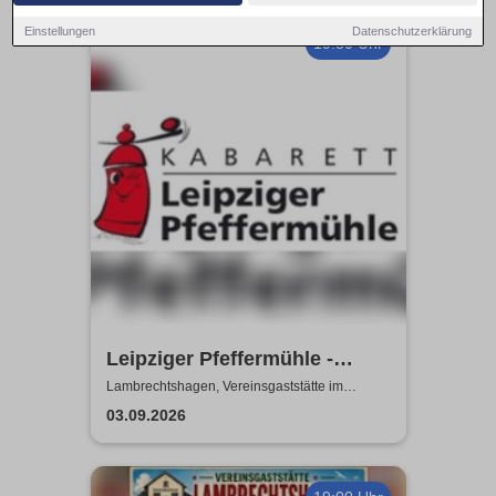
Einstellungen
Datenschutzerklärung
19:30 Uhr
Leipziger Pfeffermühle -
Satire mit Biss
Lambrechtshagen, Vereinsgaststätte im
Gemeindezentrum Lambrechtshagen
03.09.2026