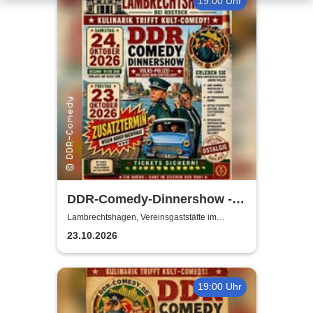
19:00 Uhr
DDR-Comedy-Dinnershow -
ZUSATZSHOW
Lambrechtshagen, Vereinsgaststätte im
Gemeindezentrum Lambrechtshagen
23.10.2026
19:00 Uhr