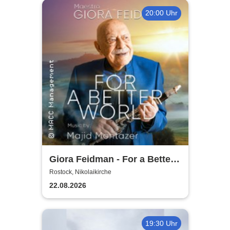
20:00 Uhr
Giora Feidman - For a Better
World
Rostock, Nikolaikirche
22.08.2026
19:30 Uhr