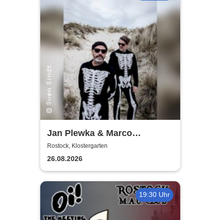
Jan Plewka & Marco
Schmedtje - Between the
Rostock, Klostergarten
Lights
26.08.2026
19:30 Uhr