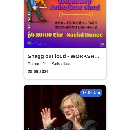
Shagg out loud - WORKSHOP
+ Social Dance | Peter Weiss
Rostock, Peter-Weiss-Haus
Haus Rostock
29.08.2026
18:00 Uhr