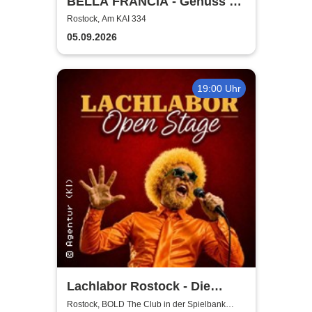
BELLA FRANCIA - Genuss &
Kultur Rostock
Rostock, Am KAI 334
05.09.2026
19:00 Uhr
Lachlabor Rostock - Die
Comedy-Testbühne im BOLD
Rostock, BOLD The Club in der Spielbank