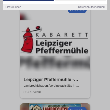
Einstellungen
Datenschutzerklärung
19:30 Uhr
Leipziger Pfeffermühle -
Satire mit Biss
Lambrechtshagen, Vereinsgaststätte im
Gemeindezentrum Lambrechtshagen
03.09.2026