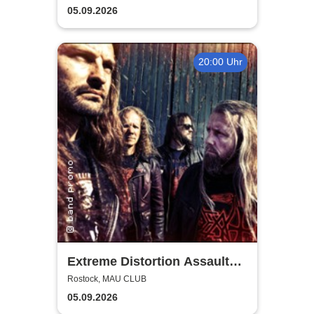
Rostock
The Club
05.09.2026
20:00 Uhr
Extreme Distortion Assault
XV
Rostock, MAU CLUB
05.09.2026