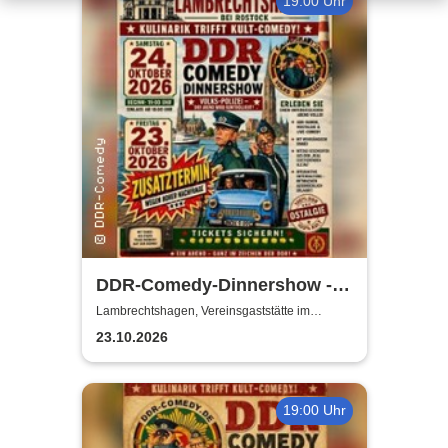
19:00 Uhr
DDR-Comedy-Dinnershow -
ZUSATZSHOW
Lambrechtshagen, Vereinsgaststätte im
Gemeindezentrum Lambrechtshagen
23.10.2026
19:00 Uhr