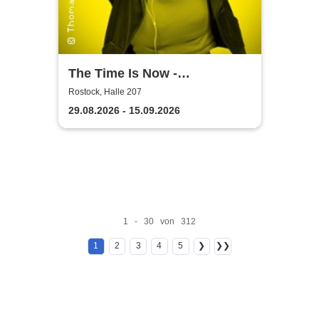
The Time Is Now -
Volkstheater Rostock
Rostock, Halle 207
29.08.2026 - 15.09.2026
1 - 30 von 312
1
2
3
4
5
❯
❯❯