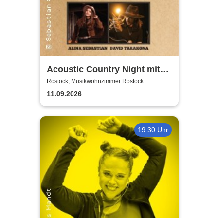
Acoustic Country Night mit
Alina Sebastian & David
Rostock, Musikwohnzimmer Rostock
Tarakona | Musikwohnzimmer
11.09.2026
Rostock
19:30 Uhr