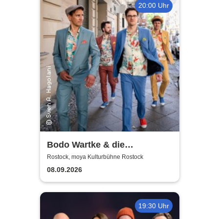
20:00 Uhr
Bodo Wartke & die
SchönenGutenA-Band - In
Rostock, moya Kulturbühne Rostock
guter Begleitung
08.09.2026
19:30 Uhr