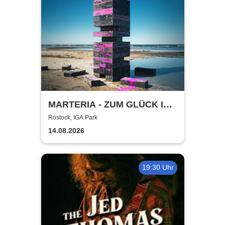
MARTERIA - ZUM GLÜCK IN
DIE ZUKUNFT TOUR 2026
Rostock, IGA Park
14.08.2026
19:30 Uhr