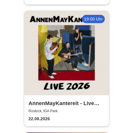
19:00 Uhr
AnnenMayKantereit - Live
2026
Rostock, IGA Park
22.08.2026