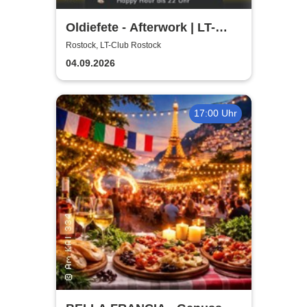
Oldiefete - Afterwork | LT-
Club Rostock
Rostock, LT-Club Rostock
04.09.2026
17:00 Uhr