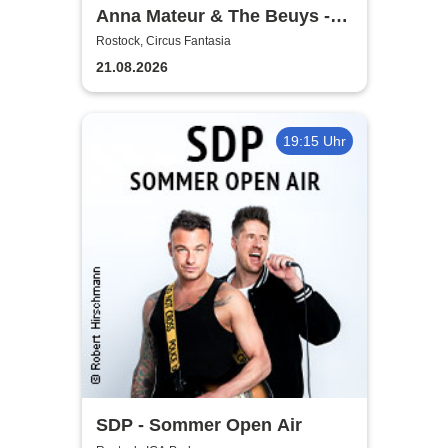
Anna Mateur & The Beuys -
Kaoshüter
Rostock, Circus Fantasia
21.08.2026
19:15 Uhr
SDP - Sommer Open Air