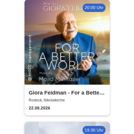
20:00 Uhr
Giora Feidman - For a Better
World
Rostock, Nikolaikirche
22.08.2026
19:30 Uhr