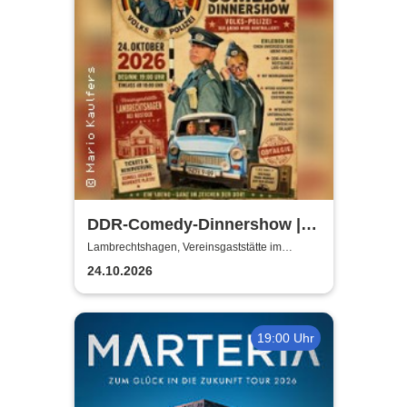
DDR-Comedy-Dinnershow |
Kulinarik trifft Kult-Comedy
Lambrechtshagen, Vereinsgaststätte im
Gemeindezentrum Lambrechtshagen
24.10.2026
19:00 Uhr