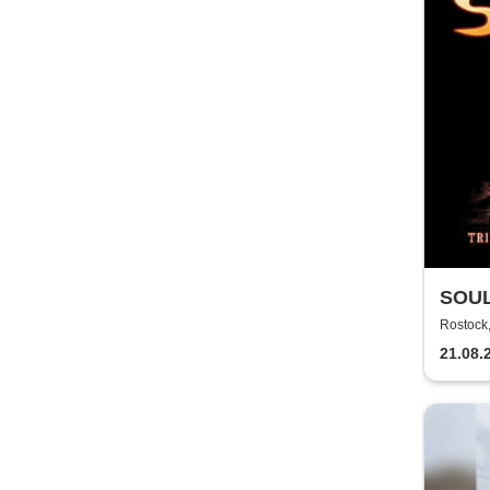
SOUL
TECH
Rostoc
21.08.