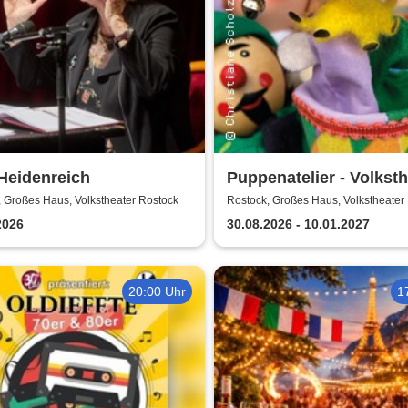
Heidenreich
Puppenatelier - Volksth
Rostock
 Großes Haus, Volkstheater Rostock
Rostock, Großes Haus, Volkstheater
2026
30.08.2026 - 10.01.2027
20:00 Uhr
1