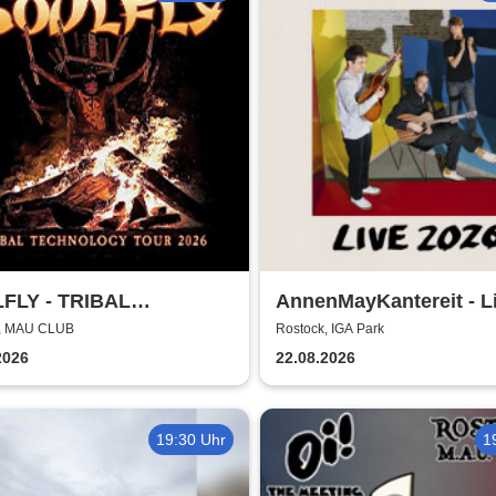
FLY - TRIBAL
AnnenMayKantereit - L
NOLOGY TOUR 2026
2026
k, MAU CLUB
Rostock, IGA Park
2026
22.08.2026
19:30 Uhr
1