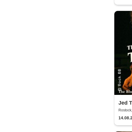
Jed 
Tour
Rostock,
14.08.