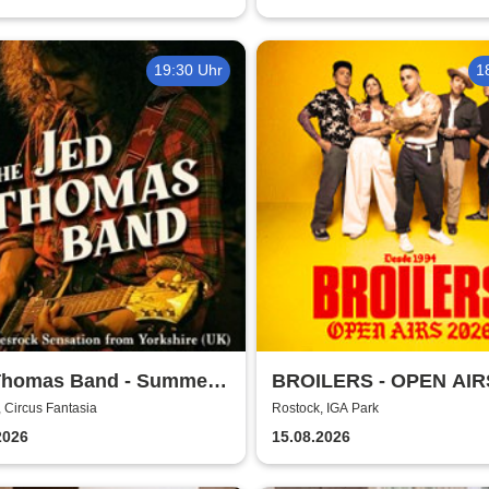
19:30 Uhr
1
Thomas Band - Summer
BROILERS - OPEN AIR
 2026
 Circus Fantasia
Rostock, IGA Park
2026
15.08.2026