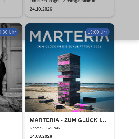
Kulinarik trifft Kult-Comedy
 im
Lambrechtshagen, Vereinsgaststätte im
n
Gemeindezentrum Lambrechtshagen
24.10.2026
9:30 Uhr
19:00 Uhr
MARTERIA - ZUM GLÜCK IN
DIE ZUKUNFT TOUR 2026
Rostock, IGA Park
14.08.2026