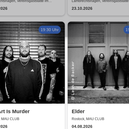
e mit Biss
ZUSATZSHOW
tshagen, Vereinsgaststätte im
Lambrechtshagen, Vereinsgaststätte
ezentrum Lambrechtshagen
Gemeindezentrum Lambrechtshage
2026
23.10.2026
19:30 Uhr
1
rt Is Murder
Elder
k, MAU CLUB
Rostock, MAU CLUB
2026
04.08.2026