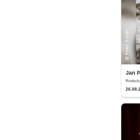
Jan 
Schme
Rostock,
Light
26.08.