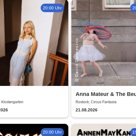
20:00 Uhr
2
Anna Mateur & The Beu
Kaoshüter
 Klostergarten
Rostock, Circus Fantasia
2026
21.08.2026
20:00 Uhr
1