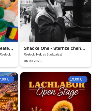
eater
Shacke One - Sternzeichen
Boss Tour
 Rostock
Rostock, Helgas Stadtpalast
04.09.2026
7:00 Uhr
19:00 Uhr