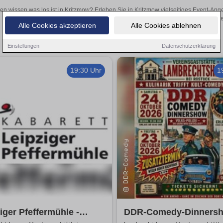
len wissen was los ist in Kritzmow? Erleben Sie in Kritzmow vielseitiges Event-An
oder aufregende Veranstaltungen in Kritzmow – hier finde
Alle Cookies akzeptieren
Alle Cookies ablehnen
Einstellungen
Datenschutzerklärung
19:30 Uhr
1
iger Pfeffermühle -
DDR-Comedy-Dinnersh