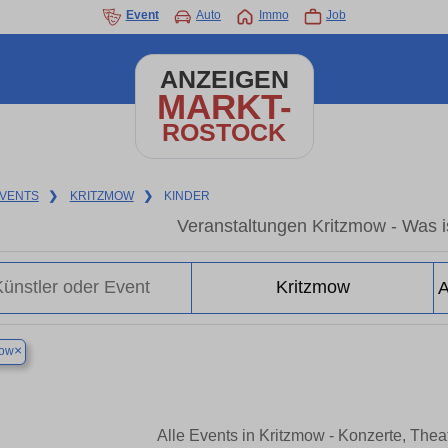
Event
Auto
Immo
Job
ANZEIGEN
MARKT-
ROSTOCK
VENTS
❯
KRITZMOW
❯
KINDER
Veranstaltungen Kritzmow - Was is
×
mow
Alle Events in Kritzmow - Konzerte, The