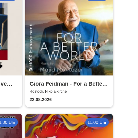
ive
Giora Feidman - For a Better
World
Rostock, Nikolaikirche
22.08.2026
9:30 Uhr
11:00 Uhr