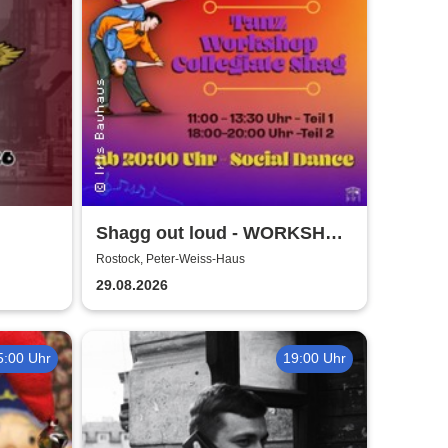
Shagg out loud - WORKSHOP
+ Social Dance | Peter Weiss
Rostock, Peter-Weiss-Haus
Haus Rostock
29.08.2026
5:00 Uhr
19:00 Uhr