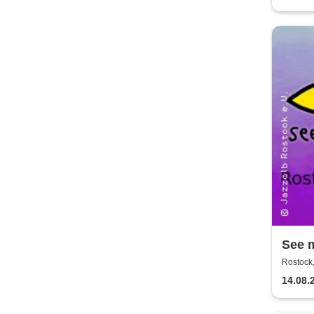
See 
Rostock,
14.08.