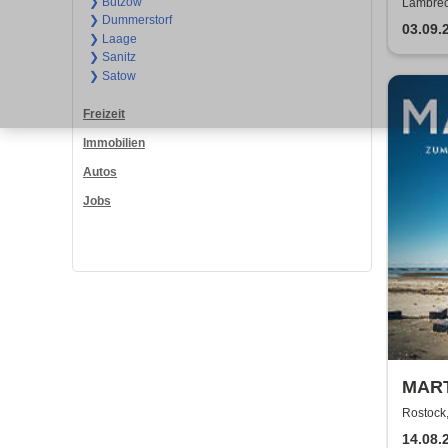
Satir
❯ Bützow
Lambrech
❯ Dummerstorf
Gemeind
03.09.
❯ Laage
❯ Sanitz
❯ Satow
Freizeit
Immobilien
Autos
Jobs
MART
DIE 
Rostock,
14.08.