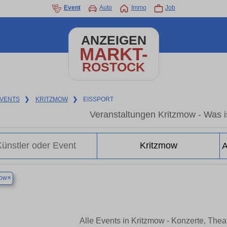
Event
Auto
Immo
Job
ANZEIGEN
MARKT-
ROSTOCK
VENTS
❯
KRITZMOW
❯
EISSPORT
Veranstaltungen Kritzmow - Was is
×
mow
Alle Events in Kritzmow - Konzerte, The