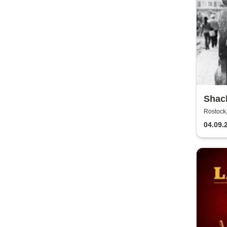
Shack
Boss
Rostock,
04.09.