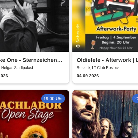
e One - Sternzeichen
Oldiefete - Afterwork | 
 Tour
Club Rostock
 Helgas Stadtpalast
Rostock, LT-Club Rostock
2026
04.09.2026
19:00 Uhr
2