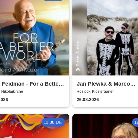
 Feidman - For a Better
Jan Plewka & Marco
d
Schmedtje - Between t
 Nikolaikirche
Rostock, Klostergarten
Lights
2026
26.08.2026
11:00 Uhr
1