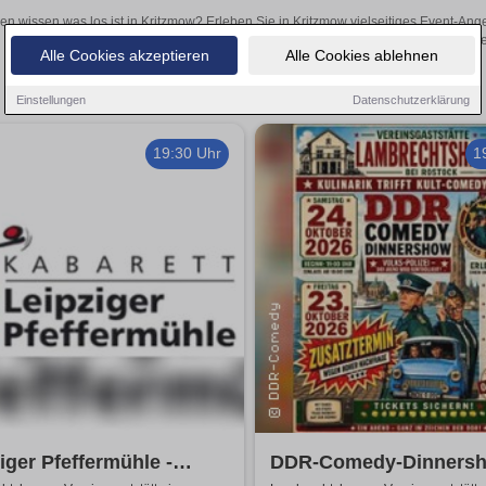
len wissen was los ist in Kritzmow? Erleben Sie in Kritzmow vielseitiges Event-An
oder aufregende Veranstaltungen in Kritzmow – hier finde
Alle Cookies akzeptieren
Alle Cookies ablehnen
Einstellungen
Datenschutzerklärung
19:30 Uhr
1
iger Pfeffermühle -
DDR-Comedy-Dinnersh