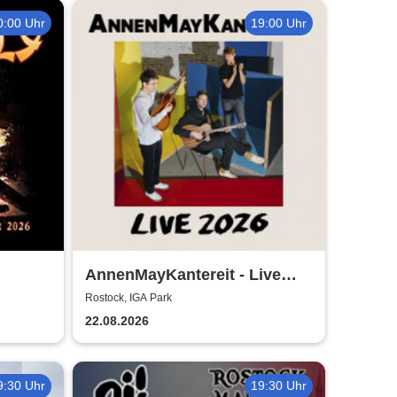
0:00 Uhr
19:00 Uhr
AnnenMayKantereit - Live
026
2026
Rostock, IGA Park
22.08.2026
9:30 Uhr
19:30 Uhr