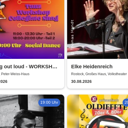
g out loud - WORKSHOP
Elke Heidenreich
ial Dance | Peter Weiss
, Peter-Weiss-Haus
Rostock, Großes Haus, Volkstheater
 Rostock
2026
30.08.2026
19:00 Uhr
2