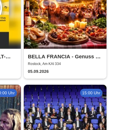
LT-
BELLA FRANCIA - Genuss &
Kultur Rostock
Rostock, Am KAI 334
05.09.2026
0:00 Uhr
15:00 Uhr