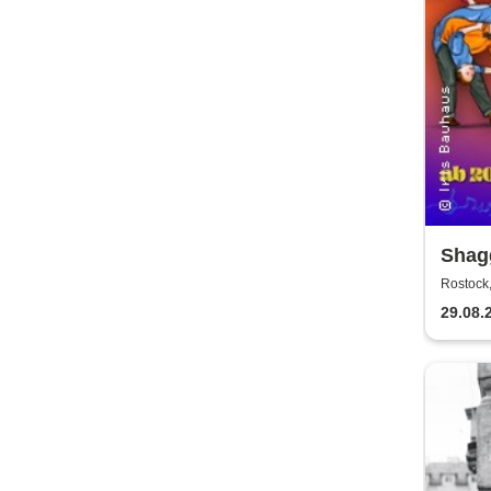
Shag
+ Soc
Rostock
Haus
29.08.