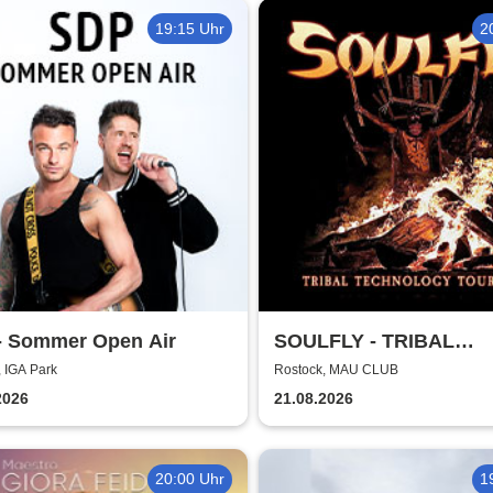
19:15 Uhr
2
- Sommer Open Air
SOULFLY - TRIBAL
TECHNOLOGY TOUR 2
 IGA Park
Rostock, MAU CLUB
2026
21.08.2026
20:00 Uhr
1