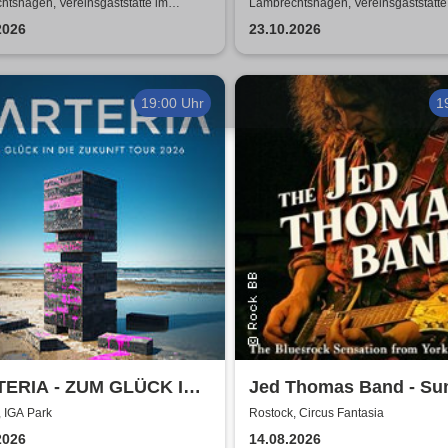
e mit Biss
ZUSATZSHOW
tshagen, Vereinsgaststätte im
Lambrechtshagen, Vereinsgaststätte
ezentrum Lambrechtshagen
Gemeindezentrum Lambrechtshage
2026
23.10.2026
19:00 Uhr
1
ERIA - ZUM GLÜCK IN
Jed Thomas Band - S
ZUKUNFT TOUR 2026
Tour 2026
 IGA Park
Rostock, Circus Fantasia
2026
14.08.2026