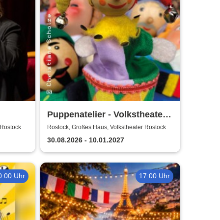
Puppenatelier - Volkstheater
Rostock
 Rostock
Rostock, Großes Haus, Volkstheater Rostock
30.08.2026 - 10.01.2027
0:00 Uhr
17:00 Uhr