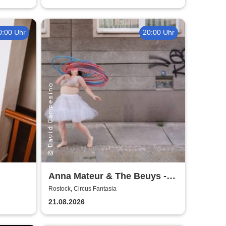
0:00 Uhr
20:00 Uhr
Anna Mateur & The Beuys -
Kaoshüter
Rostock, Circus Fantasia
21.08.2026