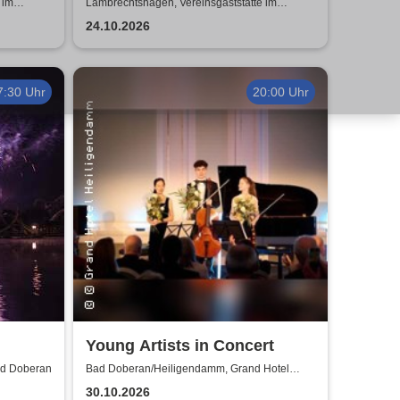
Kulinarik trifft Kult-Comedy
 im
Lambrechtshagen, Vereinsgaststätte im
n
Gemeindezentrum Lambrechtshagen
24.10.2026
7:30 Uhr
20:00 Uhr
Young Artists in Concert
ad Doberan
Bad Doberan/Heiligendamm, Grand Hotel
Heiligendamm
30.10.2026