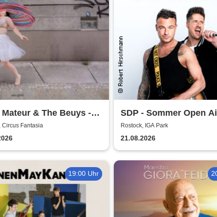
 Mateur & The Beuys -
SDP - Sommer Open Ai
hüter
 Circus Fantasia
Rostock, IGA Park
2026
21.08.2026
19:00 Uhr
2