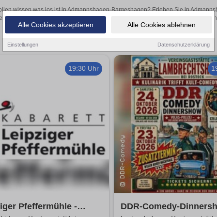
ollen wissen was los ist in Admannshagen-Bargeshagen? Erleben Sie in Admanns
e, inspirierende Theateraufführungen oder aufregende Veranstaltungen in Admanns
Alle Cookies akzeptieren
Alle Cookies ablehnen
Einstellungen
Datenschutzerklärung
19:30 Uhr
1
iger Pfeffermühle -
DDR-Comedy-Dinnersh