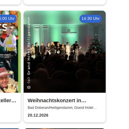
6:00 Uhr
14:30 Uhr
eller
Weihnachtskonzert in
y & Co
Heiligendamm - Talente der
Bad Doberan/Heiligendamm, Grand Hotel
Heiligendamm
Young Academy Rostock
20.12.2026