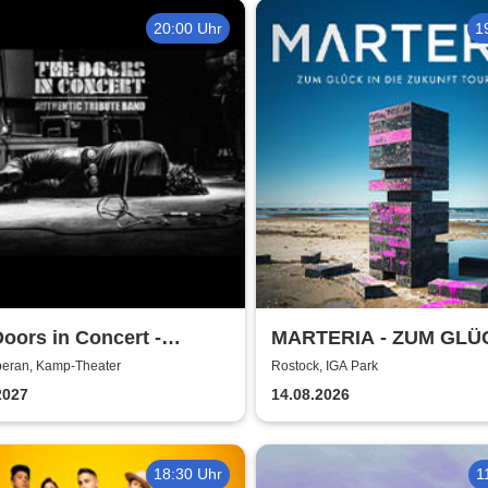
er Shows
20:00 Uhr
1
oors in Concert -
MARTERIA - ZUM GLÜ
ntic Tribute Band
DIE ZUKUNFT TOUR 2
eran, Kamp-Theater
Rostock, IGA Park
2027
14.08.2026
18:30 Uhr
1