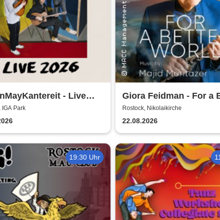
MayKantereit - Live
Giora Feidman - For a 
World
 IGA Park
Rostock, Nikolaikirche
2026
22.08.2026
19:30 Uhr
1