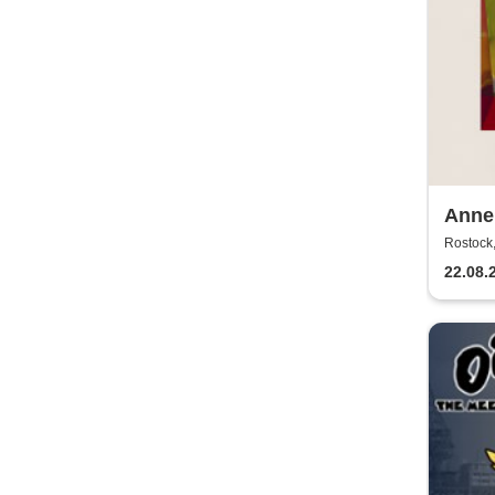
Annen
2026
Rostock,
22.08.