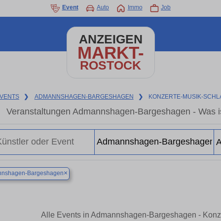
Event
Auto
Immo
Job
ANZEIGEN
MARKT-
ROSTOCK
VENTS
❯
ADMANNSHAGEN-BARGESHAGEN
❯
KONZERTE-MUSIK-SCH
Veranstaltungen Admannshagen-Bargeshagen - Was i
×
nshagen-Bargeshagen
Alle Events in Admannshagen-Bargeshagen - Konze