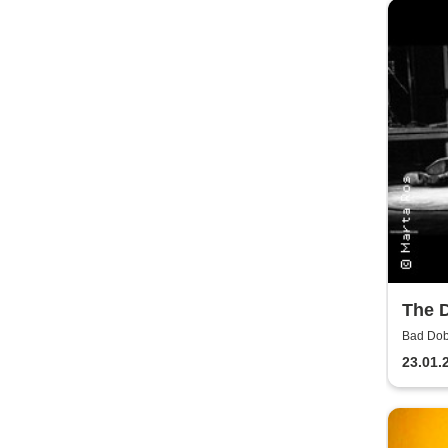
Dinn
The D
Authe
Bad Dob
23.01.