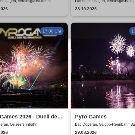
e mit Biss
ZUSATZSHOW
tshagen, Vereinsgaststätte im
Lambrechtshagen, Vereinsgaststätte
ezentrum Lambrechtshagen
Gemeindezentrum Lambrechtshage
2026
23.10.2026
17:00 Uhr
1
Games 2026 - Duell der
Pyro Games
rwerker
eran, Ostseerennbahn
Bad Doberan, Galopp-Rennbahn B
2026
29.08.2026