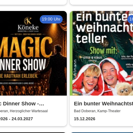
19:00 Uhr
1
c Dinner Show -
Ein bunter Weihnachtst
sive
mit Gitte & Klaus, Edd
eran, Herzoglicher Wartesaal
Bad Doberan, Kamp-Theater
nisgastronomie | Seit 14
2026 - 24.03.2027
15.12.2026
n & über 500 Magic