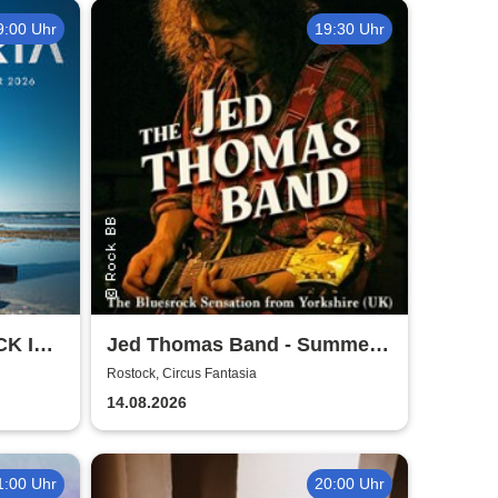
9:00 Uhr
19:30 Uhr
CK IN
Jed Thomas Band - Summer
026
Tour 2026
Rostock, Circus Fantasia
14.08.2026
1:00 Uhr
20:00 Uhr