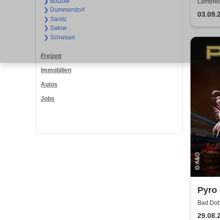
Satir
❯ Bützow
Lambrech
❯ Dummerstorf
Gemeind
03.09.
❯ Sanitz
❯ Satow
❯ Schwaan
Freizeit
Immobilien
Autos
Jobs
Pyro 
Feue
Bad Dob
29.08.