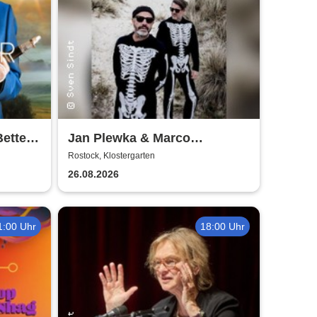
Better
Jan Plewka & Marco
Schmedtje - Between the
Rostock, Klostergarten
Lights
26.08.2026
1:00 Uhr
18:00 Uhr