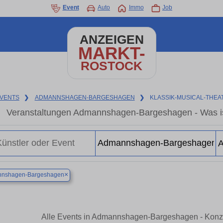
Event
Auto
Immo
Job
ANZEIGEN
MARKT-
ROSTOCK
VENTS
❯
ADMANNSHAGEN-BARGESHAGEN
❯
KLASSIK-MUSICAL-THEA
Veranstaltungen Admannshagen-Bargeshagen - Was i
×
nshagen-Bargeshagen
Alle Events in Admannshagen-Bargeshagen - Konze