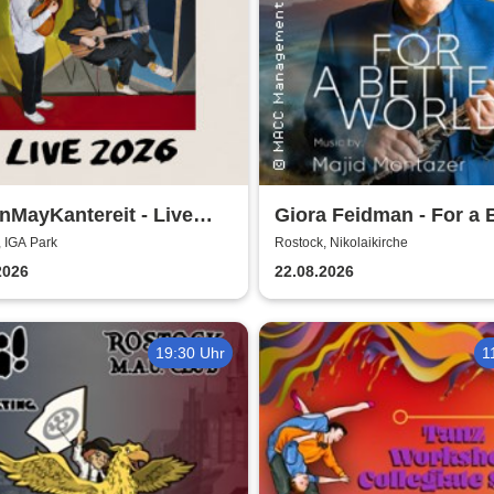
MayKantereit - Live
Giora Feidman - For a 
World
 IGA Park
Rostock, Nikolaikirche
2026
22.08.2026
19:30 Uhr
1