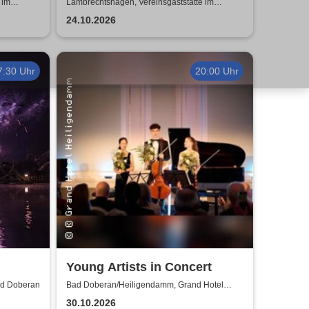
Kulinarik trifft Kult-Comedy
 im
Lambrechtshagen, Vereinsgaststätte im
n
Gemeindezentrum Lambrechtshagen
24.10.2026
7:30 Uhr
20:00 Uhr
Young Artists in Concert
ad Doberan
Bad Doberan/Heiligendamm, Grand Hotel
Heiligendamm
30.10.2026