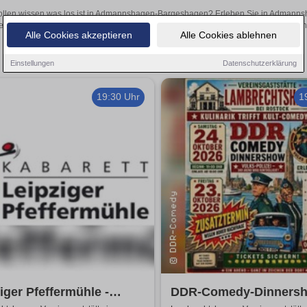
ollen wissen was los ist in Admannshagen-Bargeshagen? Erleben Sie in Admanns
e, inspirierende Theateraufführungen oder aufregende Veranstaltungen in Admanns
Alle Cookies akzeptieren
Alle Cookies ablehnen
Einstellungen
Datenschutzerklärung
19:30 Uhr
1
iger Pfeffermühle -
DDR-Comedy-Dinnersh