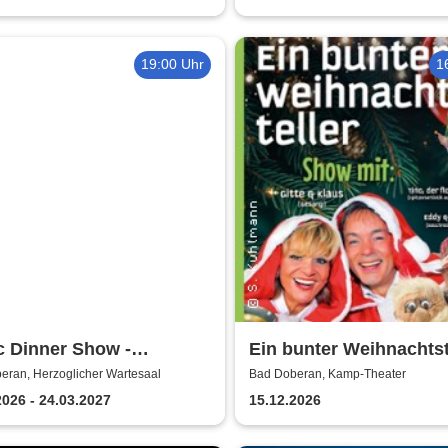
19:00 Uhr
1
c Dinner Show -
Ein bunter Weihnachtst
sive
mit Gitte & Klaus, Edd
eran, Herzoglicher Wartesaal
Bad Doberan, Kamp-Theater
nisgastronomie | Seit 14
2026 - 24.03.2027
15.12.2026
n & über 500 Magic