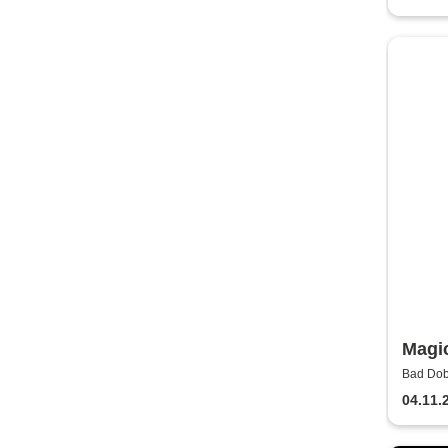
Magi
Exklu
Bad Dob
Erleb
04.11.
Jahre