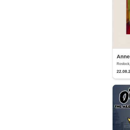
Annen
2026
Rostock,
22.08.