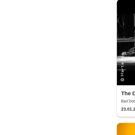
Dinn
The D
Authe
Bad Dob
23.01.