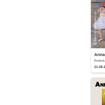
Anna
Kaos
Rostock,
21.08.