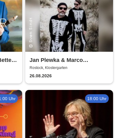
Better
Jan Plewka & Marco
Schmedtje - Between the
Rostock, Klostergarten
Lights
26.08.2026
1:00 Uhr
18:00 Uhr