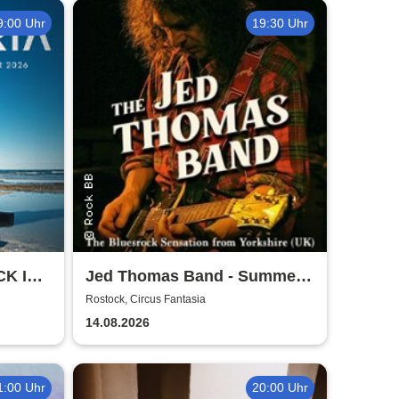
9:00 Uhr
19:30 Uhr
CK IN
Jed Thomas Band - Summer
026
Tour 2026
Rostock, Circus Fantasia
14.08.2026
1:00 Uhr
20:00 Uhr