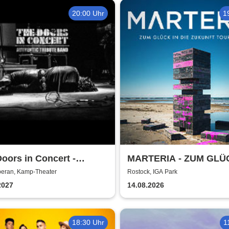
er Shows
20:00 Uhr
1
oors in Concert -
MARTERIA - ZUM GLÜ
ntic Tribute Band
DIE ZUKUNFT TOUR 2
eran, Kamp-Theater
Rostock, IGA Park
2027
14.08.2026
18:30 Uhr
1