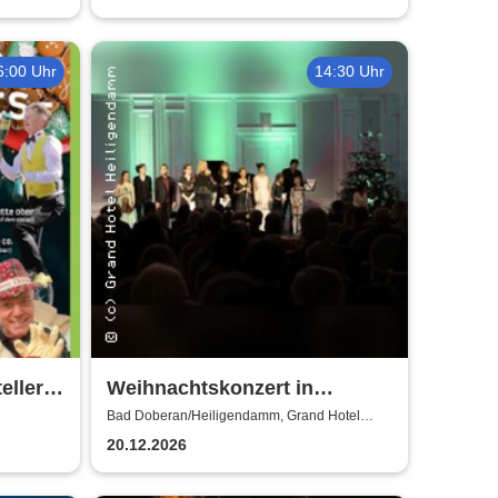
6:00 Uhr
14:30 Uhr
eller
Weihnachtskonzert in
y & Co
Heiligendamm - Talente der
Bad Doberan/Heiligendamm, Grand Hotel
Heiligendamm
Young Academy Rostock
20.12.2026