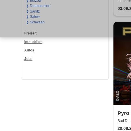
Satir
❯ Bützow
Lambrech
❯ Dummerstorf
Gemeind
03.09.
❯ Sanitz
❯ Satow
❯ Schwaan
Freizeit
Immobilien
Autos
Jobs
Pyro 
Feue
Bad Dob
29.08.