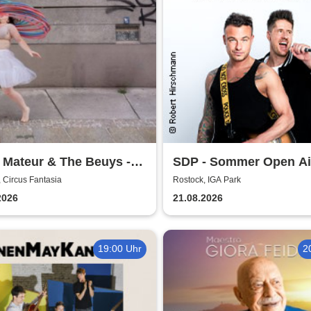
 Mateur & The Beuys -
SDP - Sommer Open Ai
hüter
 Circus Fantasia
Rostock, IGA Park
2026
21.08.2026
19:00 Uhr
2