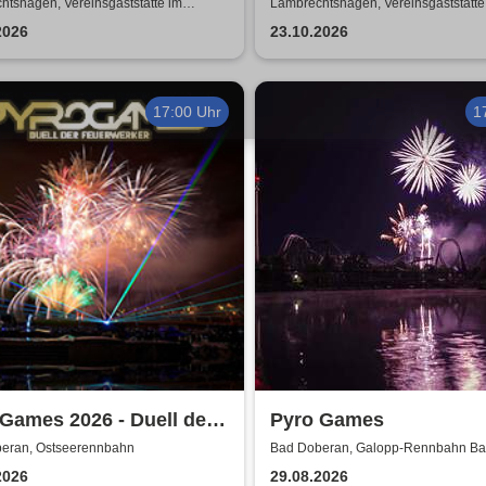
e mit Biss
ZUSATZSHOW
tshagen, Vereinsgaststätte im
Lambrechtshagen, Vereinsgaststätte
ezentrum Lambrechtshagen
Gemeindezentrum Lambrechtshage
2026
23.10.2026
17:00 Uhr
1
Games 2026 - Duell der
Pyro Games
rwerker
eran, Ostseerennbahn
Bad Doberan, Galopp-Rennbahn B
2026
29.08.2026