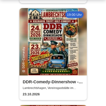
19:00 Uhr
DDR-Comedy-Dinnershow -
ZUSATZSHOW
Lambrechtshagen, Vereinsgaststätte im
Gemeindezentrum Lambrechtshagen
23.10.2026