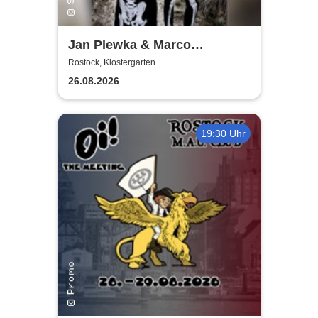
Jan Plewka & Marco
Schmedtje - Between the
Rostock, Klostergarten
Lights
26.08.2026
19:30 Uhr