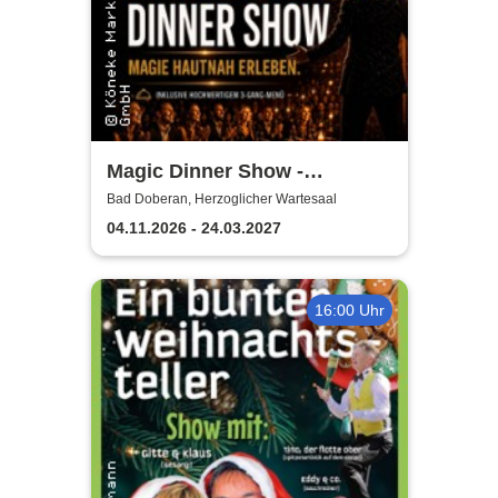
Magic Dinner Show -
Exklusive
Bad Doberan, Herzoglicher Wartesaal
Erlebnisgastronomie | Seit 14
04.11.2026 - 24.03.2027
Jahren & über 500 Magic
Dinner Shows
16:00 Uhr