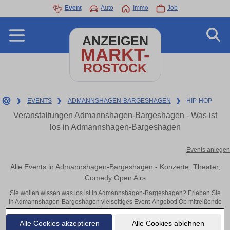
Event
Auto
Immo
Job
ANZEIGEN
MARKT-
ROSTOCK
❯
EVENTS
❯
ADMANNSHAGEN-BARGESHAGEN
❯
HIP-HOP
Veranstaltungen Admannshagen-Bargeshagen - Was ist
los in Admannshagen-Bargeshagen
Events anlegen
Alle Events in Admannshagen-Bargeshagen - Konzerte, Theater,
Comedy Open Airs
Sie wollen wissen was los ist in Admannshagen-Bargeshagen? Erleben Sie
in Admannshagen-Bargeshagen vielseitiges Event-Angebot! Ob mitreißende
Konzerte, inspirierende Theateraufführungen oder aufregende
Veranstaltungen in Admannshagen-Bargeshagen – hier finden alles im
Alle Cookies akzeptieren
Alle Cookies ablehnen
Überblick und Tickets.