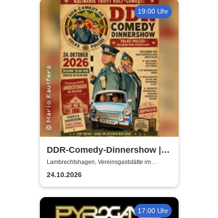
19:00 Uhr
DDR-Comedy-Dinnershow |
Kulinarik trifft Kult-Comedy
Lambrechtshagen, Vereinsgaststätte im
Gemeindezentrum Lambrechtshagen
24.10.2026
17:00 Uhr