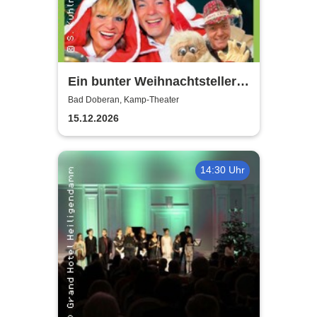
Ein bunter Weihnachtsteller
mit Gitte & Klaus, Eddy & Co
Bad Doberan, Kamp-Theater
15.12.2026
14:30 Uhr