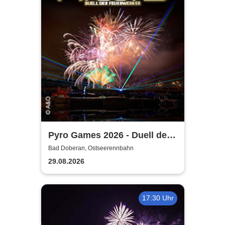
Pyro Games 2026 - Duell der
Feuerwerker
Bad Doberan, Ostseerennbahn
29.08.2026
17:30 Uhr