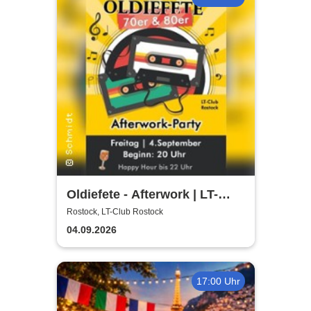
Oldiefete - Afterwork | LT-
Club Rostock
Rostock, LT-Club Rostock
04.09.2026
17:00 Uhr