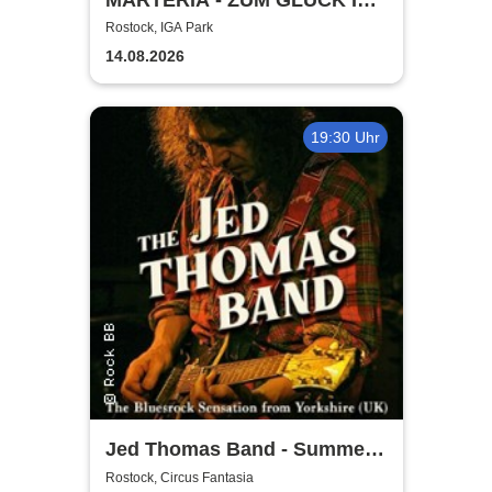
DIE ZUKUNFT TOUR 2026
Rostock, IGA Park
14.08.2026
19:30 Uhr
Jed Thomas Band - Summer
Tour 2026
Rostock, Circus Fantasia