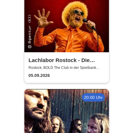
Lachlabor Rostock - Die
Comedy-Testbühne im BOLD
Rostock, BOLD The Club in der Spielbank
Rostock
The Club
05.09.2026
20:00 Uhr