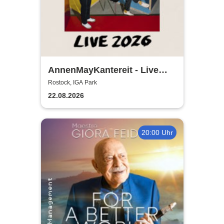
AnnenMayKantereit - Live
2026
Rostock, IGA Park
22.08.2026
20:00 Uhr