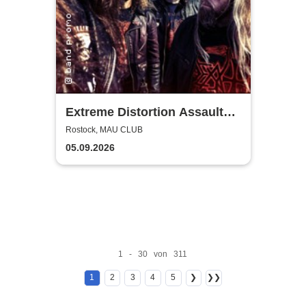
Extreme Distortion Assault
XV
Rostock, MAU CLUB
05.09.2026
1 - 30 von 311
1
2
3
4
5
❯
❯❯