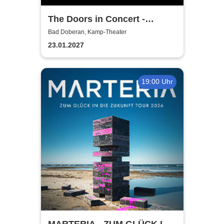
The Doors in Concert -
Authentic Tribute Band
Bad Doberan, Kamp-Theater
23.01.2027
19:00 Uhr
MARTERIA - ZUM GLÜCK IN