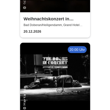
Weihnachtskonzert in
Heiligendamm - Talente der
Bad Doberan/Heiligendamm, Grand Hotel
Heiligendamm
Young Academy Rostock
20.12.2026
20:00 Uhr