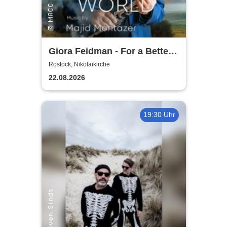
Giora Feidman - For a Better
World
Rostock, Nikolaikirche
22.08.2026
19:30 Uhr