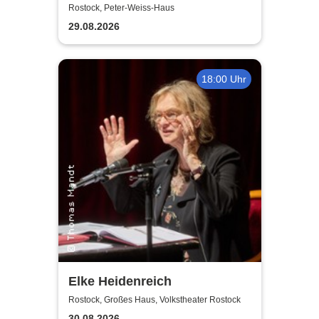
+ Social Dance | Peter Weiss
Rostock, Peter-Weiss-Haus
Haus Rostock
29.08.2026
18:00 Uhr
Elke Heidenreich
Rostock, Großes Haus, Volkstheater Rostock
30.08.2026