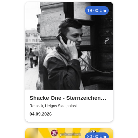
19:00 Uhr
Shacke One - Sternzeichen
Boss Tour
Rostock, Helgas Stadtpalast
04.09.2026
20:00 Uhr