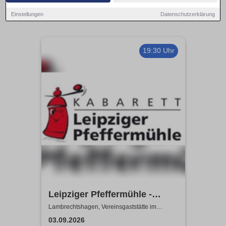
Einstellungen
Datenschutzerklärung
19:30 Uhr
Leipziger Pfeffermühle -
Satire mit Biss
Lambrechtshagen, Vereinsgaststätte im
Gemeindezentrum Lambrechtshagen
03.09.2026