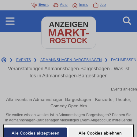
Event
Auto
Immo
Job
ANZEIGEN
MARKT-
ROSTOCK
❯
EVENTS
❯
ADMANNSHAGEN-BARGESHAGEN
❯
FACHMESSEN
Veranstaltungen Admannshagen-Bargeshagen - Was ist
los in Admannshagen-Bargeshagen
Events anlegen
Alle Events in Admannshagen-Bargeshagen - Konzerte, Theater,
Comedy Open Airs
Sie wollen wissen was los ist in Admannshagen-Bargeshagen? Erleben Sie
in Admannshagen-Bargeshagen vielseitiges Event-Angebot! Ob mitreißende
Konzerte, inspirierende Theateraufführungen oder aufregende
Veranstaltungen in Admannshagen-Bargeshagen – hier finden alles im
Alle Cookies akzeptieren
Alle Cookies ablehnen
Überblick und Tickets.