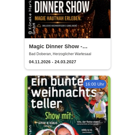
Magic Dinner Show -
Exklusive
Bad Doberan, Herzoglicher Wartesaal
Erlebnisgastronomie | Seit 14
04.11.2026 - 24.03.2027
Jahren & über 500 Magic
Dinner Shows
16:00 Uhr