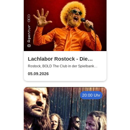
Lachlabor Rostock - Die
Comedy-Testbühne im BOLD
Rostock, BOLD The Club in der Spielbank
Rostock
The Club
05.09.2026
20:00 Uhr