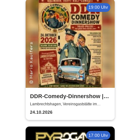
19:00 Uhr
DDR-Comedy-Dinnershow |
Kulinarik trifft Kult-Comedy
Lambrechtshagen, Vereinsgaststätte im
Gemeindezentrum Lambrechtshagen
24.10.2026
17:00 Uhr