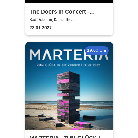
The Doors in Concert -
Authentic Tribute Band
Bad Doberan, Kamp-Theater
23.01.2027
19:00 Uhr
MARTERIA - ZUM GLÜCK IN