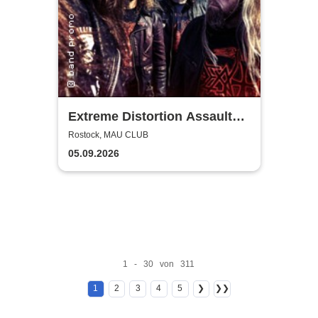
Extreme Distortion Assault
XV
Rostock, MAU CLUB
05.09.2026
1 - 30 von 311
1
2
3
4
5
❯
❯❯