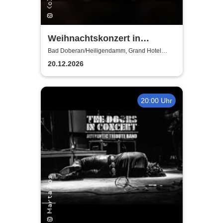
Weihnachtskonzert in
Heiligendamm - Talente der
Bad Doberan/Heiligendamm, Grand Hotel
Heiligendamm
Young Academy Rostock
20.12.2026
20:00 Uhr