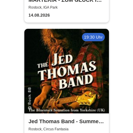
DIE ZUKUNFT TOUR 2026
Rostock, IGA Park
14.08.2026
19:30 Uhr
Jed Thomas Band - Summer
Tour 2026
Rostock, Circus Fantasia