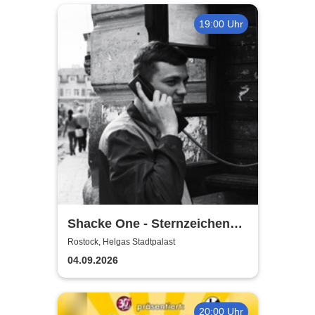
19:00 Uhr
Shacke One - Sternzeichen
Boss Tour
Rostock, Helgas Stadtpalast
04.09.2026
20:00 Uhr