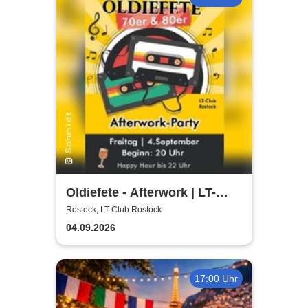
Oldiefete - Afterwork | LT-
Club Rostock
Rostock, LT-Club Rostock
04.09.2026
17:00 Uhr