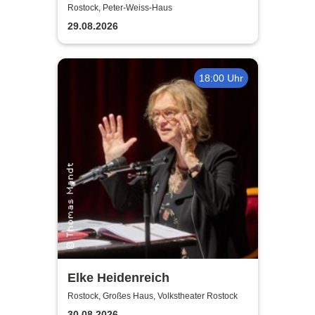
+ Social Dance | Peter Weiss
Rostock, Peter-Weiss-Haus
Haus Rostock
29.08.2026
18:00 Uhr
Elke Heidenreich
Rostock, Großes Haus, Volkstheater Rostock
30.08.2026