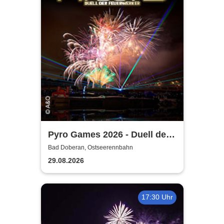
Pyro Games 2026 - Duell der
Feuerwerker
Bad Doberan, Ostseerennbahn
29.08.2026
17:30 Uhr