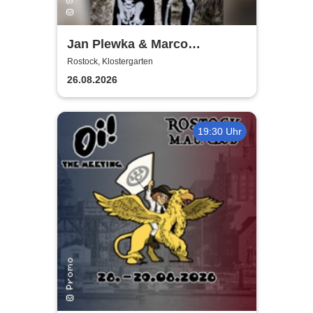
Jan Plewka & Marco
Schmedtje - Between the
Rostock, Klostergarten
Lights
26.08.2026
19:30 Uhr