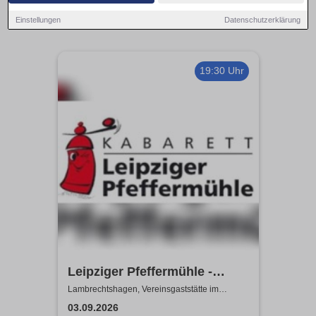
Einstellungen
Datenschutzerklärung
19:30 Uhr
Leipziger Pfeffermühle -
Satire mit Biss
Lambrechtshagen, Vereinsgaststätte im
Gemeindezentrum Lambrechtshagen
03.09.2026