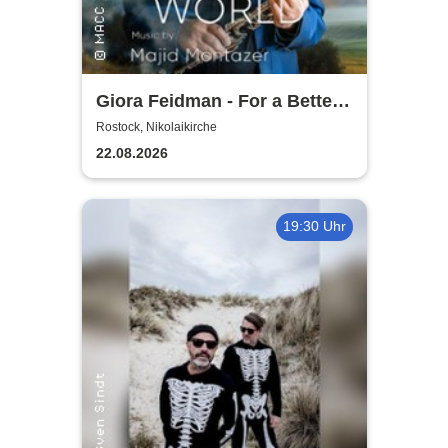
Giora Feidman - For a Better
World
Rostock, Nikolaikirche
22.08.2026
19:30 Uhr