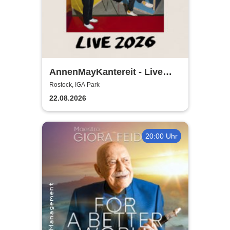
AnnenMayKantereit - Live
2026
Rostock, IGA Park
22.08.2026
20:00 Uhr