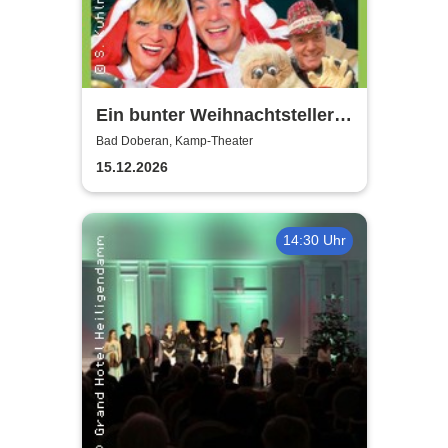
Ein bunter Weihnachtsteller
mit Gitte & Klaus, Eddy & Co
Bad Doberan, Kamp-Theater
15.12.2026
14:30 Uhr