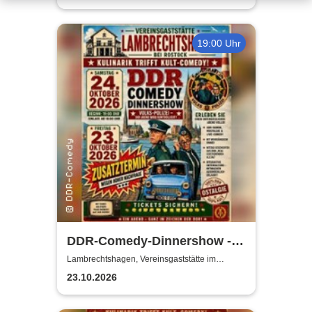
19:00 Uhr
DDR-Comedy-Dinnershow -
ZUSATZSHOW
Lambrechtshagen, Vereinsgaststätte im
Gemeindezentrum Lambrechtshagen
23.10.2026