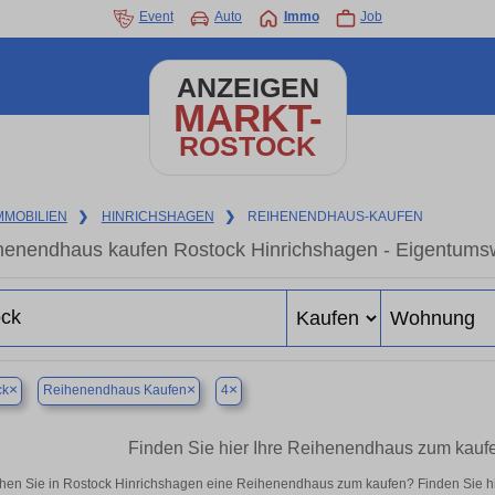
Event
Auto
Immo
Job
ANZEIGEN
MARKT-
ROSTOCK
MMOBILIEN
❯
HINRICHSHAGEN
❯
REIHENENDHAUS-KAUFEN
henendhaus kaufen Rostock Hinrichshagen - Eigentumsw
×
×
×
ck
Reihenendhaus Kaufen
4
Finden Sie hier Ihre Reihenendhaus zum kauf
hen Sie in Rostock Hinrichshagen eine Reihenendhaus zum kaufen? Finden Sie h