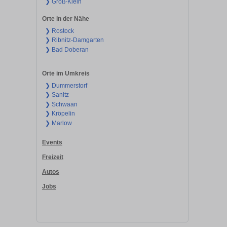
❯ Groß-Klein
Orte in der Nähe
❯ Rostock
❯ Ribnitz-Damgarten
❯ Bad Doberan
Orte im Umkreis
❯ Dummerstorf
❯ Sanitz
❯ Schwaan
❯ Kröpelin
❯ Marlow
Events
Freizeit
Autos
Jobs