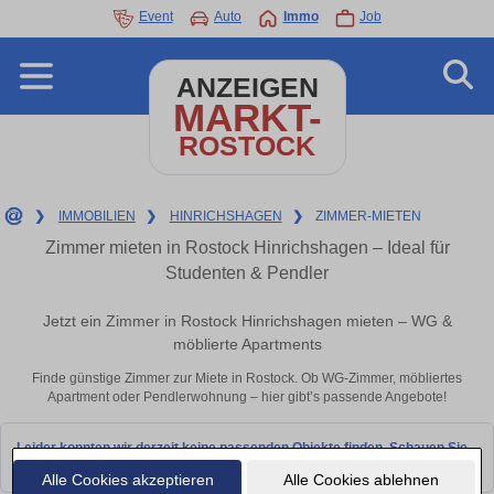
Event
Auto
Immo
Job
ANZEIGEN
MARKT-
ROSTOCK
❯
IMMOBILIEN
❯
HINRICHSHAGEN
❯
ZIMMER-MIETEN
Zimmer mieten in Rostock Hinrichshagen – Ideal für
Studenten & Pendler
Jetzt ein Zimmer in Rostock Hinrichshagen mieten – WG &
möblierte Apartments
Finde günstige Zimmer zur Miete in Rostock. Ob WG-Zimmer, möbliertes
Apartment oder Pendlerwohnung – hier gibt’s passende Angebote!
Leider konnten wir derzeit keine passenden Objekte finden. Schauen Sie
bald wieder vorbei!
Alle Cookies akzeptieren
Alle Cookies ablehnen