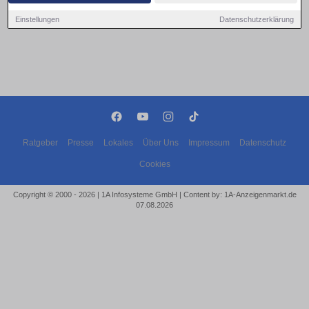
Einstellungen
Datenschutzerklärung
Ratgeber
Presse
Lokales
Über Uns
Impressum
Datenschutz
Cookies
Copyright © 2000 - 2026 | 1A Infosysteme GmbH | Content by: 1A-Anzeigenmarkt.de
07.08.2026