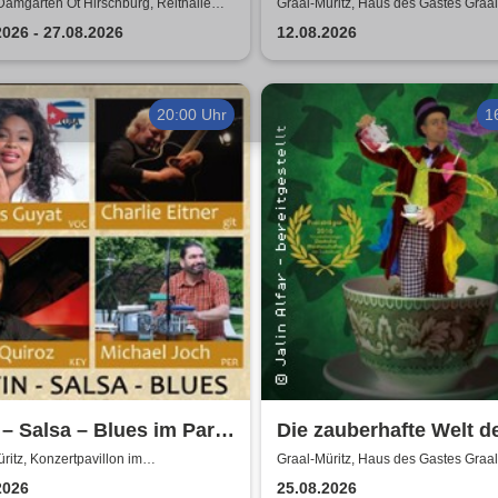
alle Hirschburg
Wochen mietfrei - Bella
Damgarten Ot Hirschburg, Reithalle
Graal-Müritz, Haus des Gastes Graal
urg
& Andreas Zieger
2026 - 27.08.2026
12.08.2026
20:00 Uhr
1
 – Salsa – Blues im Park
Die zauberhafte Welt d
elis Guyat, Charlie
Jalin Alfar
ritz, Konzertpavillon im
Graal-Müritz, Haus des Gastes Graal
ndronpark Graal-Müritz
r & Friends
2026
25.08.2026