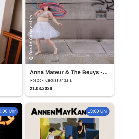
Anna Mateur & The Beuys -
Kaoshüter
Rostock, Circus Fantasia
21.08.2026
0:00 Uhr
19:00 Uhr