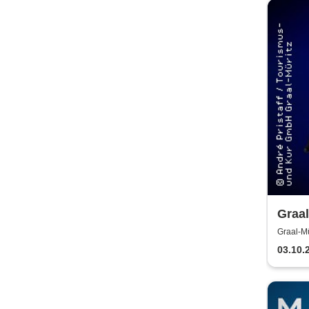
Graal
8 | M
Graal-Mü
Barte
03.10.