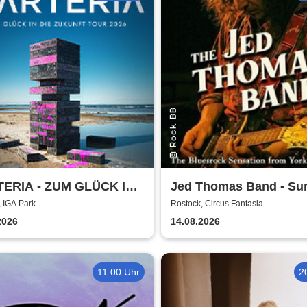
ERIA - ZUM GLÜCK IN
Jed Thomas Band - S
ZUKUNFT TOUR 2026
Tour 2026
 IGA Park
Rostock, Circus Fantasia
2026
14.08.2026
11:00 Uhr
2