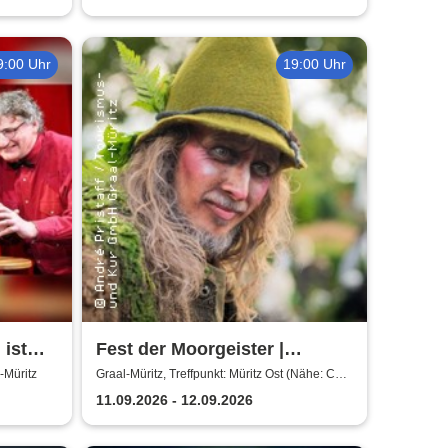
9:00 Uhr
19:00 Uhr
 ist
Fest der Moorgeister |
Abendwanderung
-Müritz
Graal-Müritz, Treffpunkt: Müritz Ost (Nähe: Café
Witt)
11.09.2026 - 12.09.2026