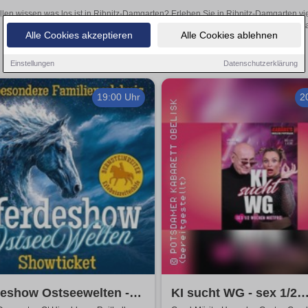
llen wissen was los ist in Ribnitz-Damgarten? Erleben Sie in Ribnitz-Damgarten vi
Theateraufführungen oder aufregende Veranstaltungen in Ribnitz-Damgart
Alle Cookies akzeptieren
Alle Cookies ablehnen
Einstellungen
Datenschutzerklärung
19:00 Uhr
2
deshow Ostseewelten -
KI sucht WG - sex 1/2