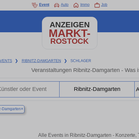
Event
Auto
Immo
Job
ANZEIGEN
MARKT-
ROSTOCK
VENTS
❯
RIBNITZ-DAMGARTEN
❯
SCHLAGER
Veranstaltungen Ribnitz-Damgarten - Was is
×
z-Damgarten
Alle Events in Ribnitz-Damgarten - Konzerte,