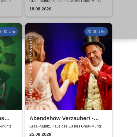
 Liere
schief! - Kabarett Leipziger
-Müritz
Graal-Müritz, Haus des Gastes Graal-Müritz
Pfeffermühle
18.08.2026
6:00 Uhr
20:00 Uhr
es
Abendshow Verzaubert -
Magier Jalin Alfar in Graal-
-Müritz
Graal-Müritz, Haus des Gastes Graal-Müritz
Müritz
25.08.2026