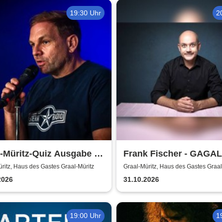
19:30 Uhr
2
-Müritz-Quiz Ausgabe #
Frank Fischer - GAGA
oderation: Dominik
ritz, Haus des Gastes Graal-Müritz
Graal-Müritz, Haus des Gastes Graal
ls
2026
31.10.2026
19:00 Uhr
1