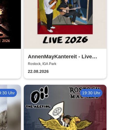
AnnenMayKantereit - Live
026
2026
Rostock, IGA Park
22.08.2026
9:30 Uhr
19:30 Uhr