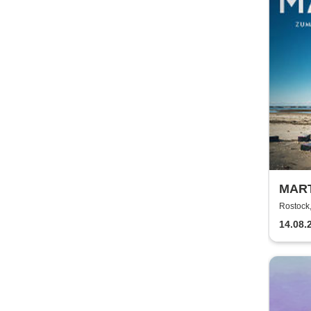
MART
DIE 
Rostock,
14.08.