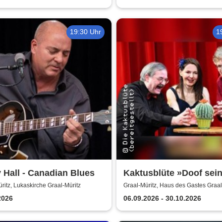
19:30 Uhr
1
 Hall - Canadian Blues
Kaktusblüte »Doof sein
schön«
ritz, Lukaskirche Graal-Müritz
Graal-Müritz, Haus des Gastes Graal
2026
06.09.2026 - 30.10.2026