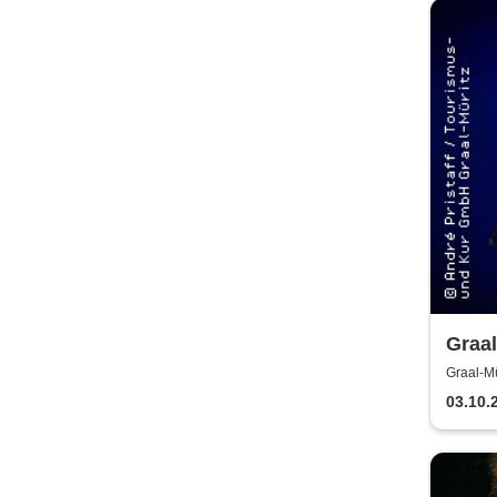
Graal
8 | M
Graal-Mü
Barte
03.10.