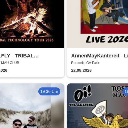
FLY - TRIBAL
AnnenMayKantereit - L
NOLOGY TOUR 2026
2026
k, MAU CLUB
Rostock, IGA Park
2026
22.08.2026
19:30 Uhr
1