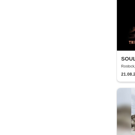
SOUL
TECH
Rostoc
21.08.