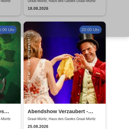
 Liere
schief! - Kabarett Leipziger
-Müritz
Graal-Müritz, Haus des Gastes Graal-Müritz
Pfeffermühle
18.08.2026
6:00 Uhr
20:00 Uhr
es
Abendshow Verzaubert -
Magier Jalin Alfar in Graal-
-Müritz
Graal-Müritz, Haus des Gastes Graal-Müritz
Müritz
25.08.2026