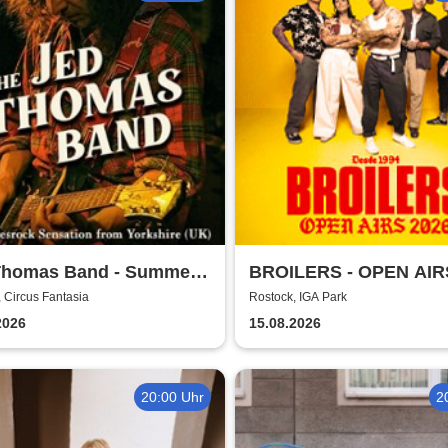
Thomas Band - Summer
BROILERS - OPEN AIR
 2026
 Circus Fantasia
Rostock, IGA Park
2026
15.08.2026
20:00 Uhr
2