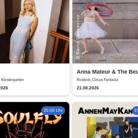
Anna Mateur & The Beu
Kaoshüter
 Klostergarten
Rostock, Circus Fantasia
2026
21.08.2026
20:00 Uhr
1