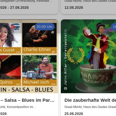
alle Hirschburg
Wochen mietfrei - Bella
Damgarten Ot Hirschburg, Reithalle
Graal-Müritz, Haus des Gastes Graal
urg
& Andreas Zieger
2026 - 27.08.2026
12.08.2026
20:00 Uhr
1
 – Salsa – Blues im Park
Die zauberhafte Welt d
elis Guyat, Charlie
Jalin Alfar
ritz, Konzertpavillon im
Graal-Müritz, Haus des Gastes Graal
ndronpark Graal-Müritz
r & Friends
2026
25.08.2026