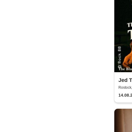
Jed 
Tour
Rostock,
14.08.