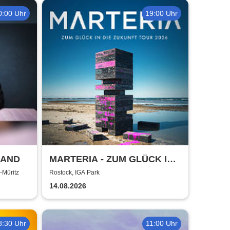
0:00 Uhr
19:00 Uhr
LAND
MARTERIA - ZUM GLÜCK IN
DIE ZUKUNFT TOUR 2026
-Müritz
Rostock, IGA Park
14.08.2026
8:30 Uhr
11:00 Uhr