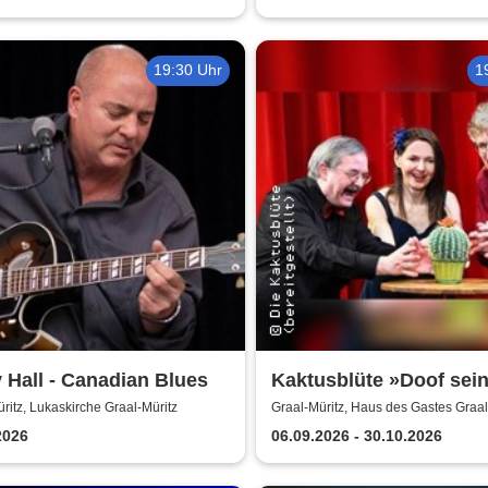
19:30 Uhr
1
 Hall - Canadian Blues
Kaktusblüte »Doof sein
schön«
ritz, Lukaskirche Graal-Müritz
Graal-Müritz, Haus des Gastes Graal
2026
06.09.2026 - 30.10.2026