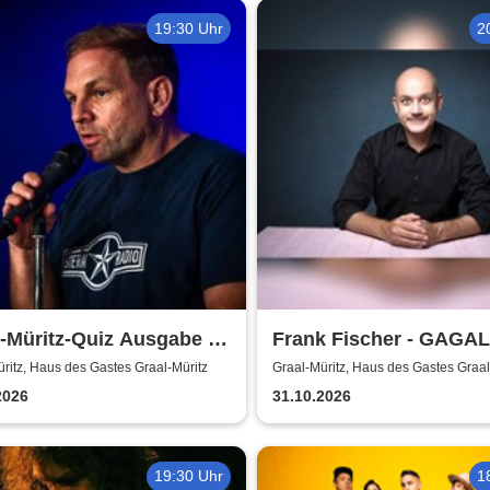
19:30 Uhr
2
-Müritz-Quiz Ausgabe #
Frank Fischer - GAGA
oderation: Dominik
ritz, Haus des Gastes Graal-Müritz
Graal-Müritz, Haus des Gastes Graal
ls
2026
31.10.2026
19:30 Uhr
1