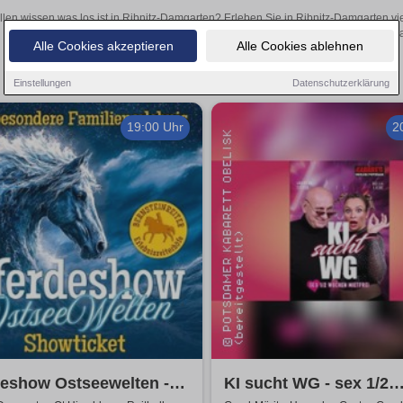
llen wissen was los ist in Ribnitz-Damgarten? Erleben Sie in Ribnitz-Damgarten vi
Theateraufführungen oder aufregende Veranstaltungen in Ribnitz-Damgart
Alle Cookies akzeptieren
Alle Cookies ablehnen
Einstellungen
Datenschutzerklärung
19:00 Uhr
2
deshow Ostseewelten -
KI sucht WG - sex 1/2