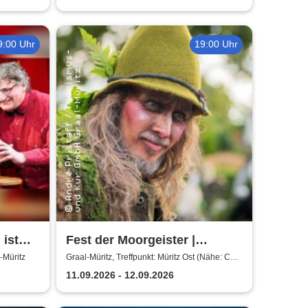
9:00 Uhr
19:00 Uhr
 ist
Fest der Moorgeister |
Abendwanderung
-Müritz
Graal-Müritz, Treffpunkt: Müritz Ost (Nähe: Café
Witt)
11.09.2026 - 12.09.2026