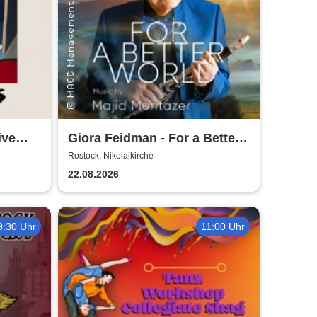
ive
Giora Feidman - For a Better
World
Rostock, Nikolaikirche
22.08.2026
9:30 Uhr
11:00 Uhr