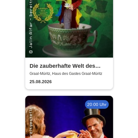
Die zauberhafte Welt des
Jalin Alfar
Graal-Müritz, Haus des Gastes Graal-Müritz
25.08.2026
20:00 Uhr