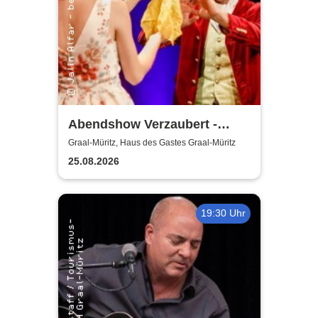
Abendshow Verzaubert -
Magier Jalin Alfar in Graal-
Graal-Müritz, Haus des Gastes Graal-Müritz
Müritz
25.08.2026
19:30 Uhr