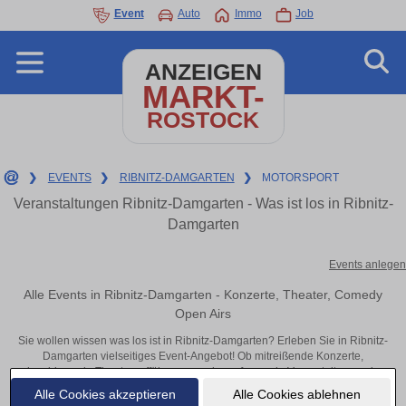
Event
Auto
Immo
Job
ANZEIGEN
MARKT-
ROSTOCK
❯
EVENTS
❯
RIBNITZ-DAMGARTEN
❯
MOTORSPORT
Veranstaltungen Ribnitz-Damgarten - Was ist los in Ribnitz-
Damgarten
Events anlegen
Alle Events in Ribnitz-Damgarten - Konzerte, Theater, Comedy
Open Airs
Sie wollen wissen was los ist in Ribnitz-Damgarten? Erleben Sie in Ribnitz-
Damgarten vielseitiges Event-Angebot! Ob mitreißende Konzerte,
inspirierende Theateraufführungen oder aufregende Veranstaltungen in
Ribnitz-Damgarten – hier finden alles im Überblick und Tickets.
Alle Cookies akzeptieren
Alle Cookies ablehnen