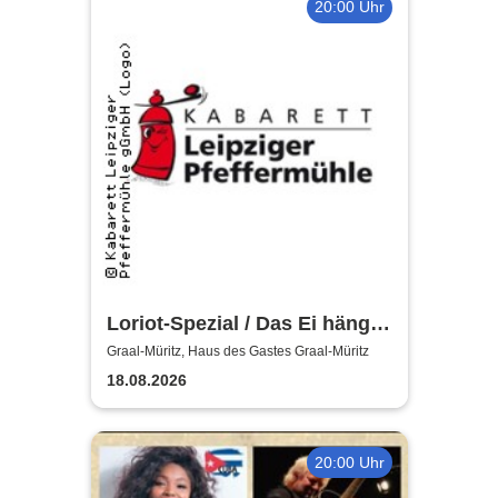
20:00 Uhr
Loriot-Spezial / Das Ei hängt
schief! - Kabarett Leipziger
Graal-Müritz, Haus des Gastes Graal-Müritz
Pfeffermühle
18.08.2026
20:00 Uhr