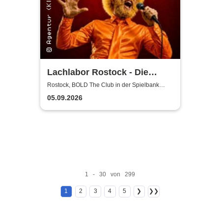
Lachlabor Rostock - Die
Comedy-Testbühne im BOLD
Rostock, BOLD The Club in der Spielbank
Rostock
The Club
05.09.2026
1 - 30 von 299
1
2
3
4
5
❯
❯❯