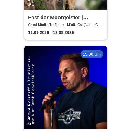
Fest der Moorgeister |
Abendwanderung
Graal-Müritz, Treffpunkt: Müritz Ost (Nähe: Café
Witt)
11.09.2026 - 12.09.2026
19:30 Uhr