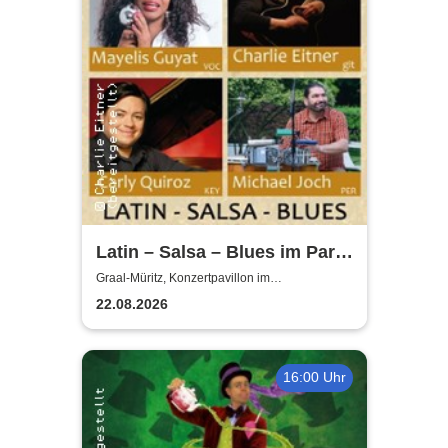
Latin – Salsa – Blues im Park
| Mayelis Guyat, Charlie
Graal-Müritz, Konzertpavillon im
Rhododendronpark Graal-Müritz
Eitner & Friends
22.08.2026
16:00 Uhr