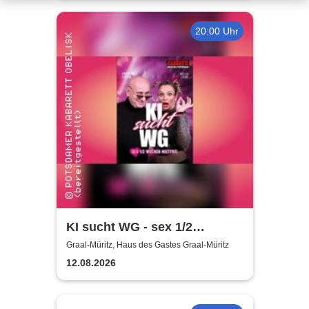
20:00 Uhr
KI sucht WG - sex 1/2
Wochen mietfrei - Bella Liere
Graal-Müritz, Haus des Gastes Graal-Müritz
& Andreas Zieger
12.08.2026