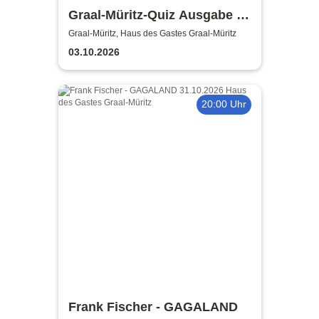
Graal-Müritz-Quiz Ausgabe #
8 | Moderation: Dominik
Graal-Müritz, Haus des Gastes Graal-Müritz
Bartels
03.10.2026
20:00 Uhr
Frank Fischer - GAGALAND