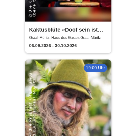
Kaktusblüte »Doof sein ist
schön«
Graal-Müritz, Haus des Gastes Graal-Müritz
06.09.2026 - 30.10.2026
19:00 Uhr