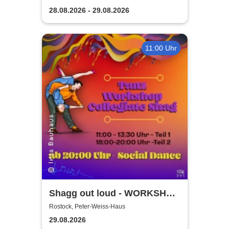
28.08.2026 - 29.08.2026
11:00 Uhr
Shagg out loud - WORKSHOP
+ Social Dance | Peter Weiss
Rostock, Peter-Weiss-Haus
Haus Rostock
29.08.2026