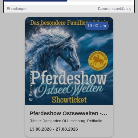
Einstellungen
Datenschutzerklärung
19:00 Uhr
Pferdeshow Ostseewelten -
Reithalle Hirschburg
Ribnitz-Damgarten Ot Hirschburg, Reithalle
Hirschburg
13.08.2026 - 27.08.2026