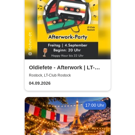
Oldiefete - Afterwork | LT-
Club Rostock
Rostock, LT-Club Rostock
04.09.2026
17:00 Uhr