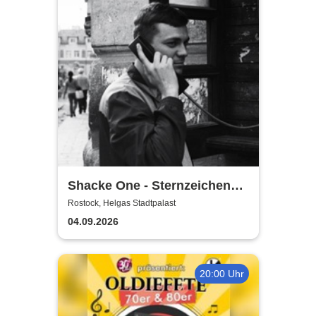
Shacke One - Sternzeichen
Boss Tour
Rostock, Helgas Stadtpalast
04.09.2026
20:00 Uhr