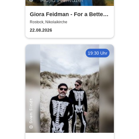
Giora Feidman - For a Better
World
Rostock, Nikolaikirche
22.08.2026
19:30 Uhr