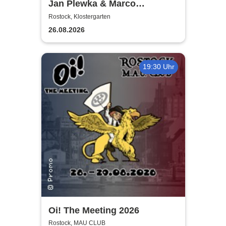
Jan Plewka & Marco
Schmedtje - Between the
Rostock, Klostergarten
Lights
26.08.2026
19:30 Uhr
Oi! The Meeting 2026
Rostock, MAU CLUB