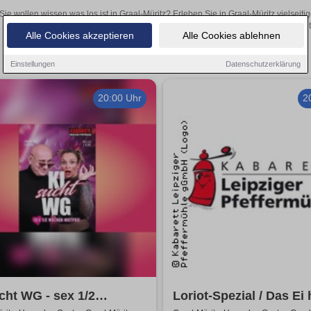
Sie wollen wissen was los ist in Graal-Müritz? Erleben Sie in Graal-Müritz vielsei
Theateraufführungen oder aufregende Veranstaltungen in Graal-Müritz 
Alle Cookies akzeptieren
Alle Cookies ablehnen
Einstellungen
Datenschutzerklärung
20:00 Uhr
2
cht WG - sex 1/2
Loriot-Spezial / Das Ei