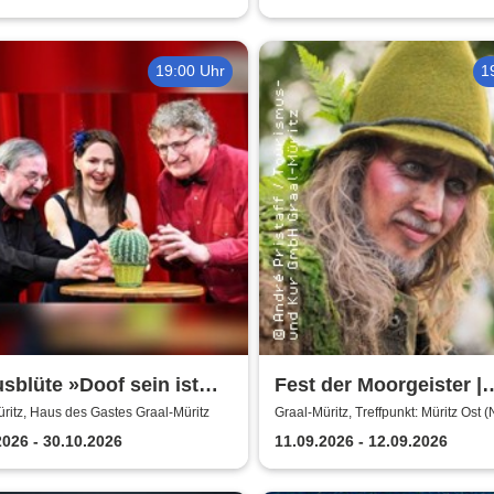
19:00 Uhr
1
sblüte »Doof sein ist
Fest der Moorgeister |
n«
Abendwanderung
ritz, Haus des Gastes Graal-Müritz
Graal-Müritz, Treffpunkt: Müritz Ost 
Witt)
2026 - 30.10.2026
11.09.2026 - 12.09.2026