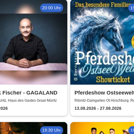
20:00 Uhr
1
k Fischer - GAGALAND
Pferdeshow Ostseewelt
Reithalle Hirschburg
ritz, Haus des Gastes Graal-Müritz
Ribnitz-Damgarten Ot Hirschburg, Re
Hirschburg
2026
13.08.2026 - 27.08.2026
19:30 Uhr
1