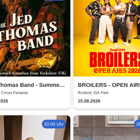
Thomas Band - Summer
BROILERS - OPEN AIR
 2026
 Circus Fantasia
Rostock, IGA Park
2026
15.08.2026
20:00 Uhr
2