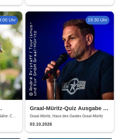
9:00 Uhr
19:30 Uhr
Graal-Müritz-Quiz Ausgabe #
8 | Moderation: Dominik
(Nähe: Café
Graal-Müritz, Haus des Gastes Graal-Müritz
Bartels
03.10.2026