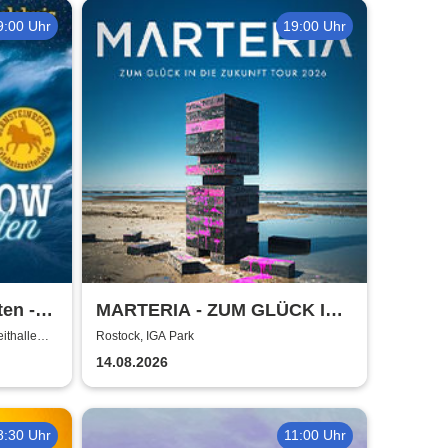
9:00 Uhr
19:00 Uhr
en -
MARTERIA - ZUM GLÜCK IN
DIE ZUKUNFT TOUR 2026
ithalle
Rostock, IGA Park
14.08.2026
8:30 Uhr
11:00 Uhr