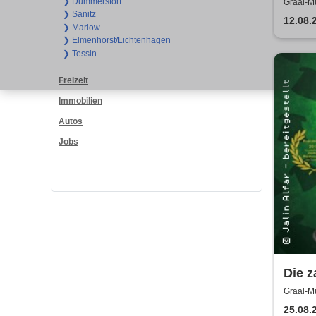
Woche
❯ Dummerstorf
Graal-Mü
❯ Sanitz
& An
12.08.
❯ Marlow
❯ Elmenhorst/Lichtenhagen
❯ Tessin
Freizeit
Immobilien
Autos
Jobs
Die z
Jalin
Graal-Mü
25.08.