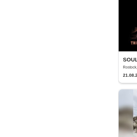
SOUL
TECH
Rostoc
21.08.