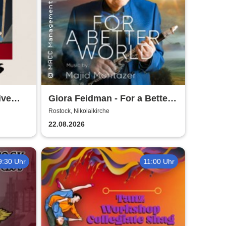
ive
Giora Feidman - For a Better
World
Rostock, Nikolaikirche
22.08.2026
9:30 Uhr
11:00 Uhr