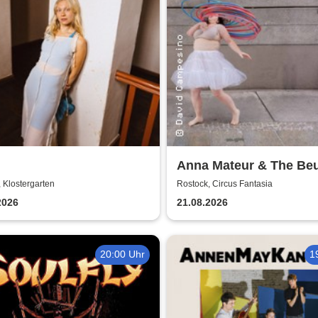
Anna Mateur & The Beu
Kaoshüter
 Klostergarten
Rostock, Circus Fantasia
2026
21.08.2026
20:00 Uhr
1