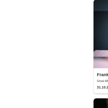
Fran
Graal-Mü
31.10.