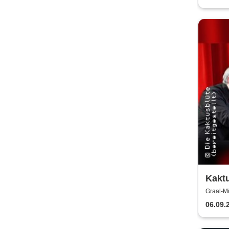
Kaktu
schö
Graal-Mü
06.09.