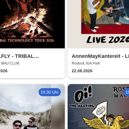
FLY - TRIBAL
AnnenMayKantereit - L
NOLOGY TOUR 2026
2026
k, MAU CLUB
Rostock, IGA Park
2026
22.08.2026
19:30 Uhr
1