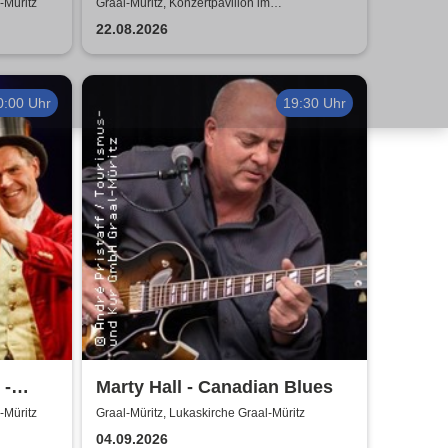
iger
| Mayelis Guyat, Charlie
-Müritz
Graal-Müritz, Konzertpavillon im
Rhododendronpark Graal-Müritz
Eitner & Friends
22.08.2026
0:00 Uhr
19:30 Uhr
 -
Marty Hall - Canadian Blues
aal-
-Müritz
Graal-Müritz, Lukaskirche Graal-Müritz
04.09.2026