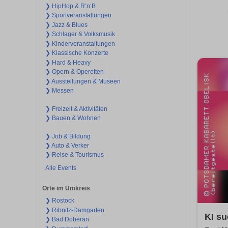
❯ HipHop & R’n‘B
❯ Sportveranstaltungen
❯ Jazz & Blues
❯ Schlager & Volksmusik
❯ Kinderveranstaltungen
❯ Klassische Konzerte
❯ Hard & Heavy
❯ Opern & Operetten
❯ Ausstellungen & Museen
❯ Messen
❯ Freizeit & Aktivitäten
❯ Bauen & Wohnen
❯ Job & Bildung
❯ Auto & Verker
❯ Reise & Tourismus
Alle Events
Orte im Umkreis
❯ Rostock
❯ Ribnitz-Damgarten
KI su
❯ Bad Doberan