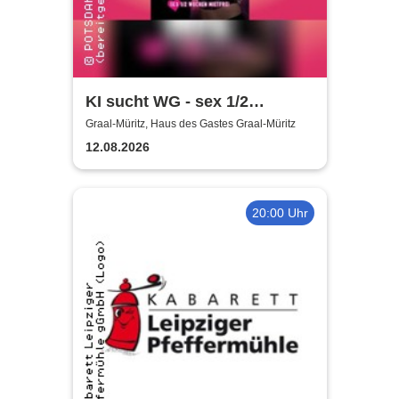
KI sucht WG - sex 1/2
Wochen mietfrei - Bella Liere
Graal-Müritz, Haus des Gastes Graal-Müritz
& Andreas Zieger
12.08.2026
20:00 Uhr