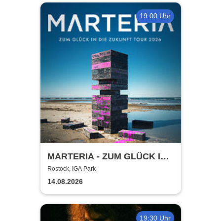
19:00 Uhr
MARTERIA - ZUM GLÜCK IN
DIE ZUKUNFT TOUR 2026
Rostock, IGA Park
14.08.2026
19:30 Uhr