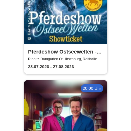
Pferdeshow Ostseewelten -
Reithalle Hirschburg
Ribnitz-Damgarten Ot Hirschburg, Reithalle
Hirschburg
23.07.2026 - 27.08.2026
20:00 Uhr