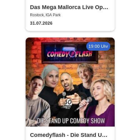
Das Mega Mallorca Live Open
Air
Rostock, IGA Park
31.07.2026
19:00 Uhr
Comedyflash - Die Stand Up