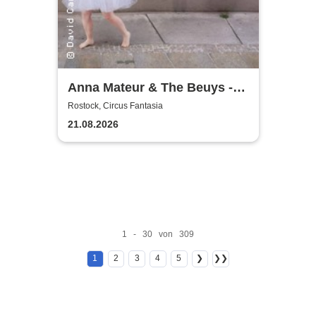
Anna Mateur & The Beuys -
Kaoshüter
Rostock, Circus Fantasia
21.08.2026
1 - 30 von 309
1
2
3
4
5
❯
❯❯