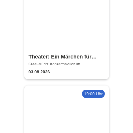
Theater: Ein Märchen für
Erwachsene - n. d. Poem
Graal-Müritz, Konzertpavillon im
Rhododendronpark Graal-Müritz
"Ruslan & Ludmilla" | A.
03.08.2026
Puschkin
19:00 Uhr