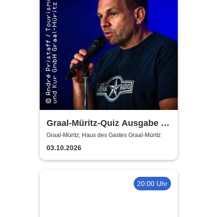
Graal-Müritz-Quiz Ausgabe #
8 | Moderation: Dominik
Graal-Müritz, Haus des Gastes Graal-Müritz
Bartels
03.10.2026
20:00 Uhr