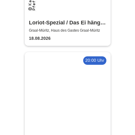
Loriot-Spezial / Das Ei hängt
schief! - Kabarett Leipziger
Graal-Müritz, Haus des Gastes Graal-Müritz
Pfeffermühle
18.08.2026
20:00 Uhr