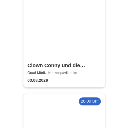
Clown Conny und die
Flaschenpost |
Graal-Müritz, Konzertpavillon im
Rhododendronpark Graal-Müritz
Kindermitspielstück
03.08.2026
20:00 Uhr