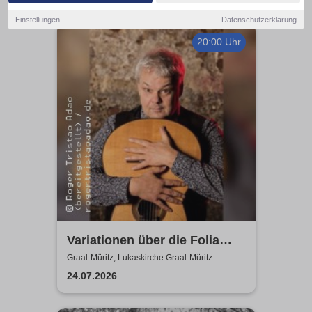
Einstellungen
Datenschutzerklärung
20:00 Uhr
Variationen über die Folia
d’Espagne - Roger Tristao
Graal-Müritz, Lukaskirche Graal-Müritz
Adao
24.07.2026