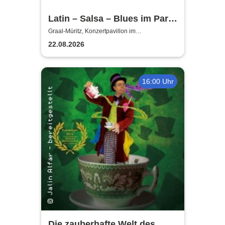
Latin – Salsa – Blues im Park
| Mayelis Guyat, Charlie
Graal-Müritz, Konzertpavillon im
Rhododendronpark Graal-Müritz
Eitner & Friends
22.08.2026
16:00 Uhr
Die zauberhafte Welt des