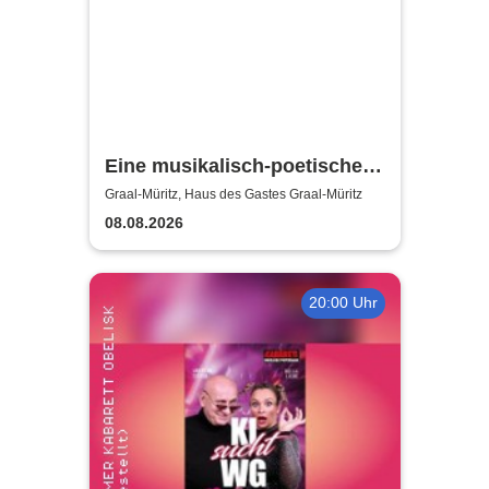
Eine musikalisch-poetische
Reise - Klavierabend
Graal-Müritz, Haus des Gastes Graal-Müritz
08.08.2026
20:00 Uhr