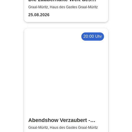
Jalin Alfar
Graal-Müritz, Haus des Gastes Graal-Müritz
25.08.2026
20:00 Uhr
Abendshow Verzaubert -
Magier Jalin Alfar in Graal-
Graal-Müritz, Haus des Gastes Graal-Müritz