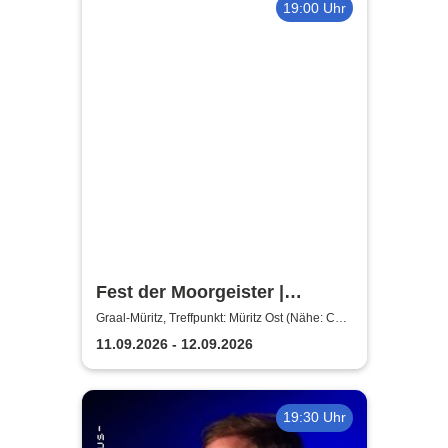
19:00 Uhr
Fest der Moorgeister |
Abendwanderung
Graal-Müritz, Treffpunkt: Müritz Ost (Nähe: Café
Witt)
11.09.2026 - 12.09.2026
19:30 Uhr