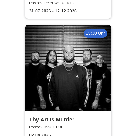
Comedy Show in Winterberg
Rostock, Peter-Weiss-Haus
31.07.2026 - 12.12.2026
19:30 Uhr
Thy Art Is Murder
Rostock, MAU CLUB
02.08.2026