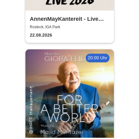
AnnenMayKantereit - Live
2026
Rostock, IGA Park
22.08.2026
20:00 Uhr