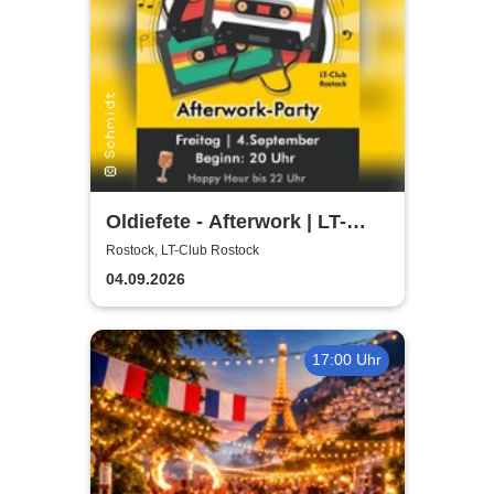
Oldiefete - Afterwork | LT-
Club Rostock
Rostock, LT-Club Rostock
04.09.2026
17:00 Uhr