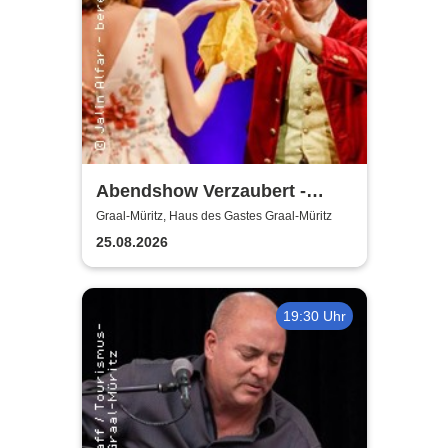
Abendshow Verzaubert -
Magier Jalin Alfar in Graal-
Graal-Müritz, Haus des Gastes Graal-Müritz
Müritz
25.08.2026
19:30 Uhr