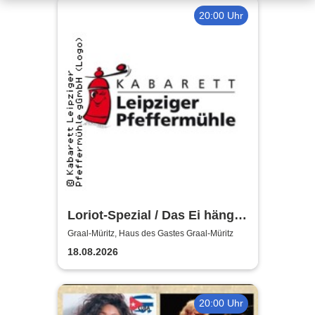
20:00 Uhr
Loriot-Spezial / Das Ei hängt
schief! - Kabarett Leipziger
Graal-Müritz, Haus des Gastes Graal-Müritz
Pfeffermühle
18.08.2026
20:00 Uhr