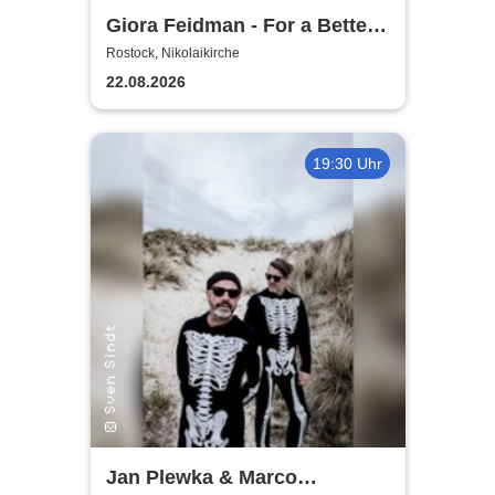
Giora Feidman - For a Better
World
Rostock, Nikolaikirche
22.08.2026
19:30 Uhr
Jan Plewka & Marco