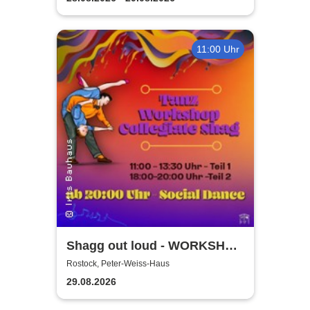
11:00 Uhr
Shagg out loud - WORKSHOP
+ Social Dance | Peter Weiss
Rostock, Peter-Weiss-Haus
Haus Rostock
29.08.2026