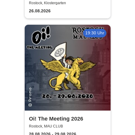
Schmedtje - Between the
Rostock, Klostergarten
Lights
26.08.2026
19:30 Uhr
Oi! The Meeting 2026
Rostock, MAU CLUB
28.08.2026 - 29.08.2026