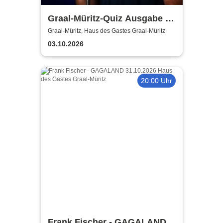
Graal-Müritz-Quiz Ausgabe #
8 | Moderation: Dominik
Graal-Müritz, Haus des Gastes Graal-Müritz
Bartels
03.10.2026
20:00 Uhr
Frank Fischer - GAGALAND