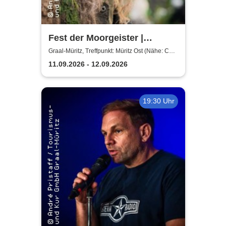
Fest der Moorgeister |
Abendwanderung
Graal-Müritz, Treffpunkt: Müritz Ost (Nähe: Café
Witt)
11.09.2026 - 12.09.2026
19:30 Uhr