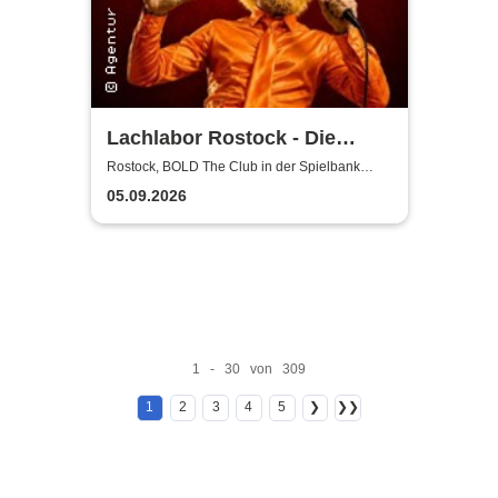
Lachlabor Rostock - Die
Comedy-Testbühne im BOLD
Rostock, BOLD The Club in der Spielbank
Rostock
The Club
05.09.2026
1 - 30 von 309
1
2
3
4
5
❯
❯❯