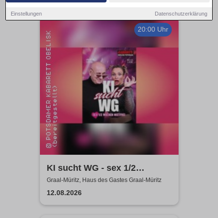
Einstellungen
Datenschutzerklärung
20:00 Uhr
KI sucht WG - sex 1/2
Wochen mietfrei - Bella Liere
Graal-Müritz, Haus des Gastes Graal-Müritz
& Andreas Zieger
12.08.2026