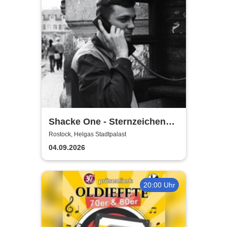
Shacke One - Sternzeichen
Boss Tour
Rostock, Helgas Stadtpalast
04.09.2026
20:00 Uhr