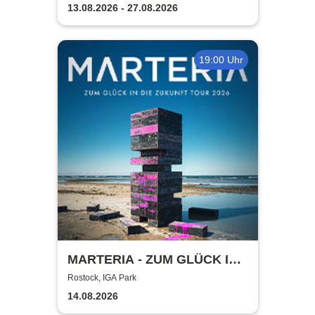
Hirschburg
13.08.2026 - 27.08.2026
19:00 Uhr
MARTERIA - ZUM GLÜCK IN
DIE ZUKUNFT TOUR 2026
Rostock, IGA Park
14.08.2026