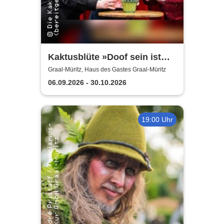
Kaktusblüte »Doof sein ist
schön«
Graal-Müritz, Haus des Gastes Graal-Müritz
06.09.2026 - 30.10.2026
19:00 Uhr