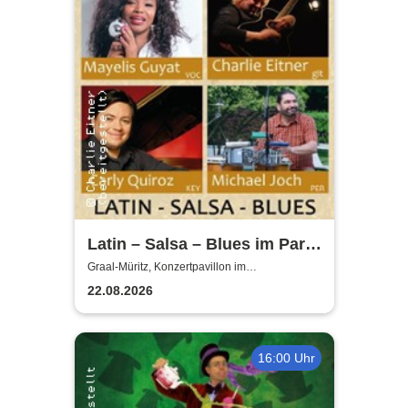
Latin – Salsa – Blues im Park
| Mayelis Guyat, Charlie
Graal-Müritz, Konzertpavillon im
Rhododendronpark Graal-Müritz
Eitner & Friends
22.08.2026
16:00 Uhr