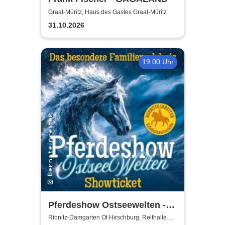
Graal-Müritz, Haus des Gastes Graal-Müritz
31.10.2026
19:00 Uhr
Pferdeshow Ostseewelten -
Reithalle Hirschburg
Ribnitz-Damgarten Ot Hirschburg, Reithalle