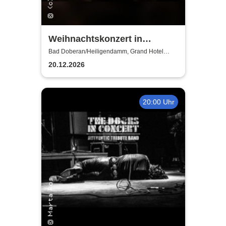
Weihnachtskonzert in
Heiligendamm - Talente der
Bad Doberan/Heiligendamm, Grand Hotel
Heiligendamm
Young Academy Rostock
20.12.2026
20:00 Uhr