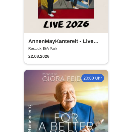
AnnenMayKantereit - Live
2026
Rostock, IGA Park
22.08.2026
20:00 Uhr