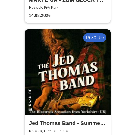
DIE ZUKUNFT TOUR 2026
Rostock, IGA Park
14.08.2026
19:30 Uhr
Jed Thomas Band - Summer
Tour 2026
Rostock, Circus Fantasia