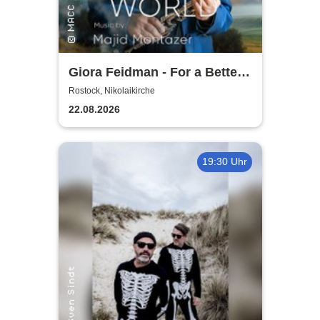
Giora Feidman - For a Better
World
Rostock, Nikolaikirche
22.08.2026
19:30 Uhr