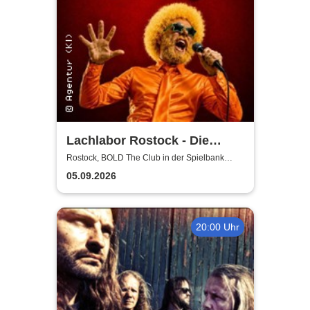
Lachlabor Rostock - Die
Comedy-Testbühne im BOLD
Rostock, BOLD The Club in der Spielbank
Rostock
The Club
05.09.2026
20:00 Uhr