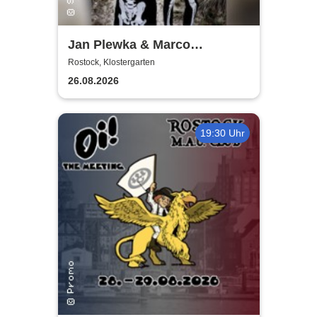
Jan Plewka & Marco
Schmedtje - Between the
Rostock, Klostergarten
Lights
26.08.2026
19:30 Uhr