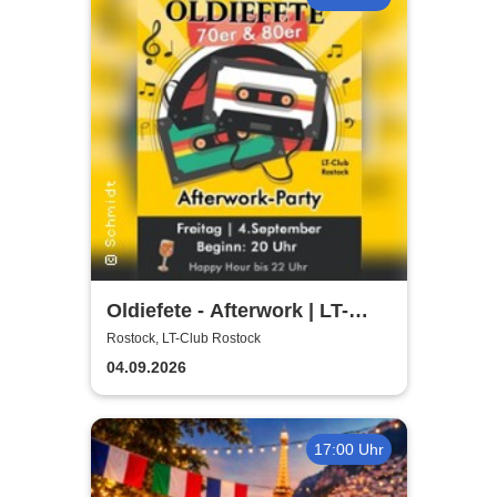
Oldiefete - Afterwork | LT-
Club Rostock
Rostock, LT-Club Rostock
04.09.2026
17:00 Uhr