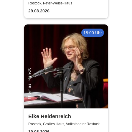
+ Social Dance | Peter Weiss
Rostock, Peter-Weiss-Haus
Haus Rostock
29.08.2026
18:00 Uhr
Elke Heidenreich
Rostock, Großes Haus, Volkstheater Rostock
30.08.2026