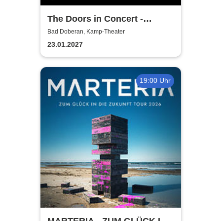
The Doors in Concert -
Authentic Tribute Band
Bad Doberan, Kamp-Theater
23.01.2027
19:00 Uhr
MARTERIA - ZUM GLÜCK IN