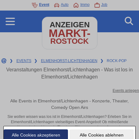
Event
Auto
Immo
Job
ANZEIGEN
MARKT-
ROSTOCK
❯
EVENTS
❯
ELMENHORST-LICHTENHAGEN
❯
ROCK-POP
Veranstaltungen Elmenhorst/Lichtenhagen - Was ist los in
Elmenhorst/Lichtenhagen
Events anlegen
Alle Events in Elmenhorst/Lichtenhagen - Konzerte, Theater,
Comedy Open Airs
Sie wollen wissen was los ist in Elmenhorst/Lichtenhagen? Erleben Sie in
Elmenhorst/Lichtenhagen vielseitiges Event-Angebot! Ob mitreißende
Konzerte, inspirierende Theateraufführungen oder aufregende
Veranstaltungen in Elmenhorst/Lichtenhagen – hier finden alles im Überblick
Alle Cookies akzeptieren
Alle Cookies ablehnen
und Tickets.