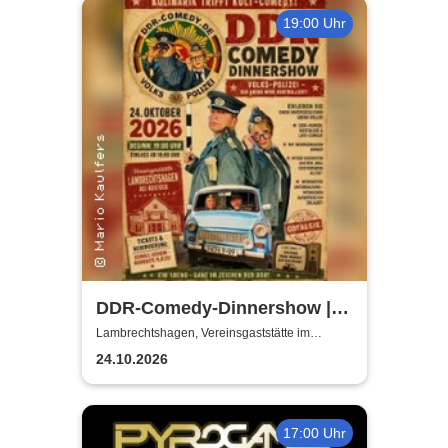
19:00 Uhr
DDR-Comedy-Dinnershow |
Kulinarik trifft Kult-Comedy
Lambrechtshagen, Vereinsgaststätte im
Gemeindezentrum Lambrechtshagen
24.10.2026
17:00 Uhr