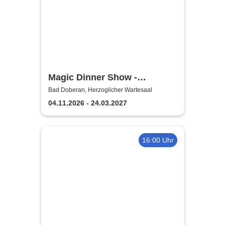
Magic Dinner Show -
Exklusive
Bad Doberan, Herzoglicher Wartesaal
Erlebnisgastronomie | Seit 14
04.11.2026 - 24.03.2027
Jahren & über 500 Magic
Dinner Shows
16:00 Uhr