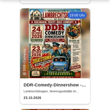
19:00 Uhr
DDR-Comedy-Dinnershow -
ZUSATZSHOW
Lambrechtshagen, Vereinsgaststätte im
Gemeindezentrum Lambrechtshagen
23.10.2026