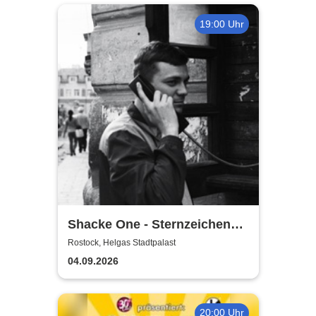
19:00 Uhr
Shacke One - Sternzeichen
Boss Tour
Rostock, Helgas Stadtpalast
04.09.2026
20:00 Uhr