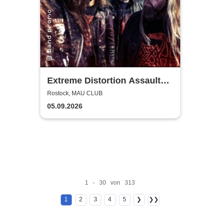
Extreme Distortion Assault
XV
Rostock, MAU CLUB
05.09.2026
1 - 30 von 313
1
2
3
4
5
❯
❯❯