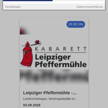
Einstellungen
Datenschutzerklärung
19:30 Uhr
Leipziger Pfeffermühle -
Satire mit Biss
Lambrechtshagen, Vereinsgaststätte im
Gemeindezentrum Lambrechtshagen
03.09.2026