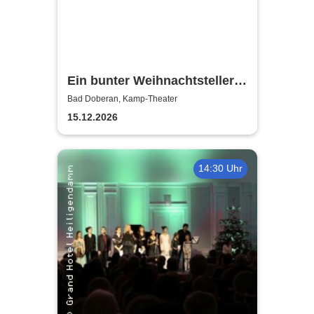
Ein bunter Weihnachtsteller
mit Gitte & Klaus, Eddy & Co
Bad Doberan, Kamp-Theater
15.12.2026
14:30 Uhr