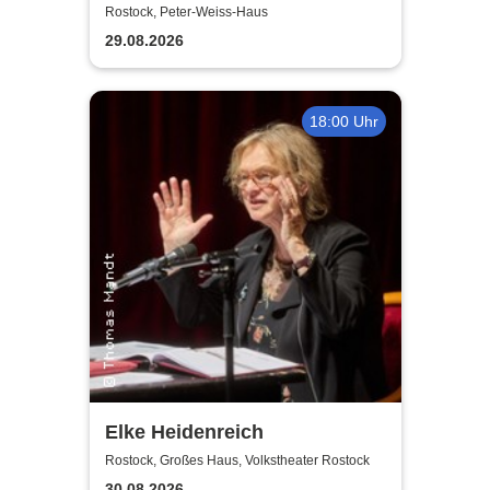
+ Social Dance | Peter Weiss
Rostock, Peter-Weiss-Haus
Haus Rostock
29.08.2026
18:00 Uhr
Elke Heidenreich
Rostock, Großes Haus, Volkstheater Rostock
30.08.2026