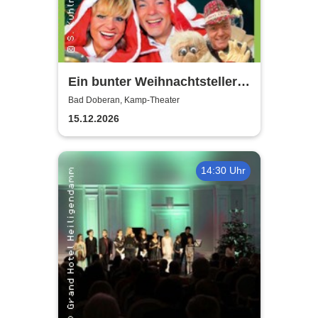
Ein bunter Weihnachtsteller
mit Gitte & Klaus, Eddy & Co
Bad Doberan, Kamp-Theater
15.12.2026
14:30 Uhr