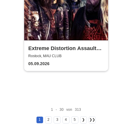
Extreme Distortion Assault
XV
Rostock, MAU CLUB
05.09.2026
1 - 30 von 313
1
2
3
4
5
❯
❯❯