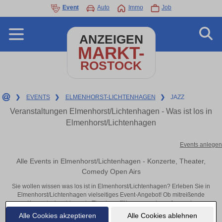
Event
Auto
Immo
Job
ANZEIGEN
MARKT-
ROSTOCK
❯
EVENTS
❯
ELMENHORST-LICHTENHAGEN
❯
JAZZ
Veranstaltungen Elmenhorst/Lichtenhagen - Was ist los in
Elmenhorst/Lichtenhagen
Events anlegen
Alle Events in Elmenhorst/Lichtenhagen - Konzerte, Theater,
Comedy Open Airs
Sie wollen wissen was los ist in Elmenhorst/Lichtenhagen? Erleben Sie in
Elmenhorst/Lichtenhagen vielseitiges Event-Angebot! Ob mitreißende
Konzerte, inspirierende Theateraufführungen oder aufregende
Veranstaltungen in Elmenhorst/Lichtenhagen – hier finden alles im Überblick
Alle Cookies akzeptieren
Alle Cookies ablehnen
und Tickets.