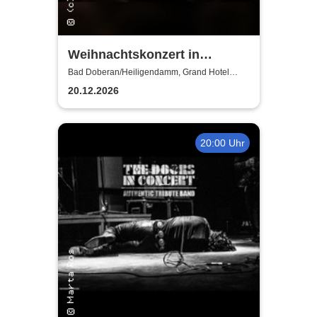
Weihnachtskonzert in
Heiligendamm - Talente der
Bad Doberan/Heiligendamm, Grand Hotel
Heiligendamm
Young Academy Rostock
20.12.2026
20:00 Uhr