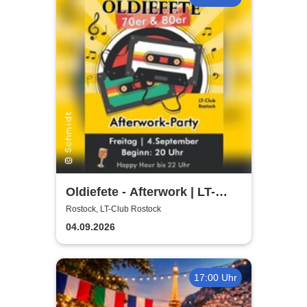
Oldiefete - Afterwork | LT-
Club Rostock
Rostock, LT-Club Rostock
04.09.2026
17:00 Uhr