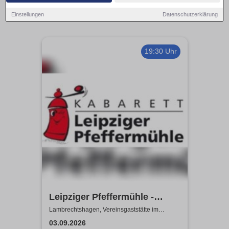
Einstellungen
Datenschutzerklärung
19:30 Uhr
Leipziger Pfeffermühle -
Satire mit Biss
Lambrechtshagen, Vereinsgaststätte im
Gemeindezentrum Lambrechtshagen
03.09.2026