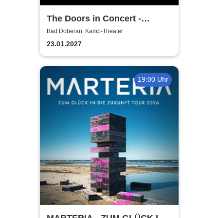
The Doors in Concert -
Authentic Tribute Band
Bad Doberan, Kamp-Theater
23.01.2027
19:00 Uhr
MARTERIA - ZUM GLÜCK IN