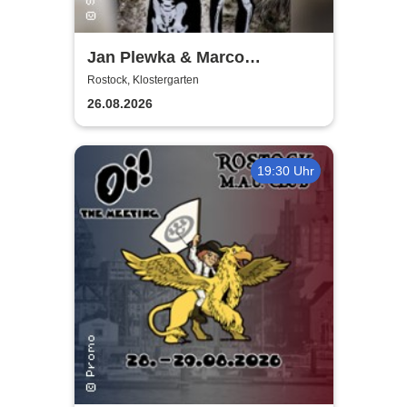
Jan Plewka & Marco
Schmedtje - Between the
Rostock, Klostergarten
Lights
26.08.2026
19:30 Uhr