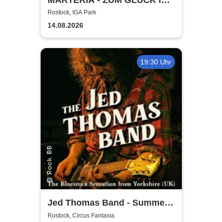
DIE ZUKUNFT TOUR 2026
Rostock, IGA Park
14.08.2026
19:30 Uhr
Jed Thomas Band - Summer
Tour 2026
Rostock, Circus Fantasia