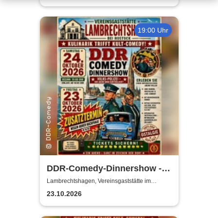
19:00 Uhr
DDR-Comedy-Dinnershow -
ZUSATZSHOW
Lambrechtshagen, Vereinsgaststätte im
Gemeindezentrum Lambrechtshagen
23.10.2026