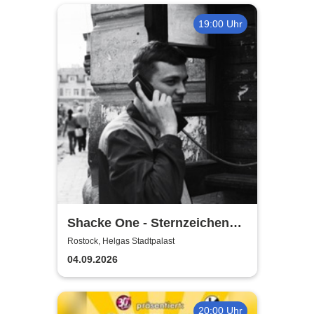
19:00 Uhr
Shacke One - Sternzeichen
Boss Tour
Rostock, Helgas Stadtpalast
04.09.2026
20:00 Uhr