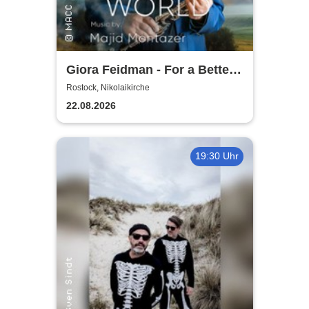
Giora Feidman - For a Better
World
Rostock, Nikolaikirche
22.08.2026
19:30 Uhr