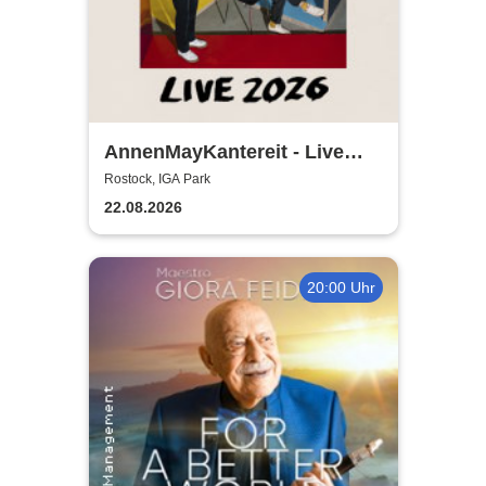
AnnenMayKantereit - Live
2026
Rostock, IGA Park
22.08.2026
20:00 Uhr