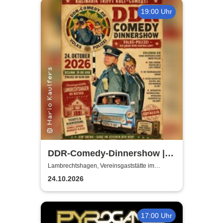
19:00 Uhr
DDR-Comedy-Dinnershow |
Kulinarik trifft Kult-Comedy
Lambrechtshagen, Vereinsgaststätte im
Gemeindezentrum Lambrechtshagen
24.10.2026
17:00 Uhr