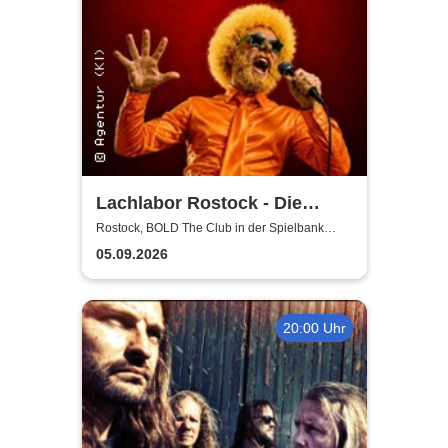
Lachlabor Rostock - Die
Comedy-Testbühne im BOLD
Rostock, BOLD The Club in der Spielbank
Rostock
The Club
05.09.2026
20:00 Uhr