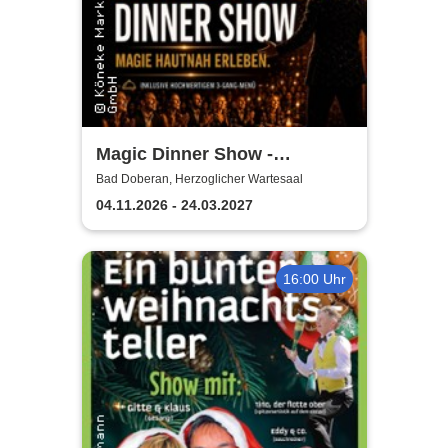
Magic Dinner Show -
Exklusive
Bad Doberan, Herzoglicher Wartesaal
Erlebnisgastronomie | Seit 14
04.11.2026 - 24.03.2027
Jahren & über 500 Magic
Dinner Shows
16:00 Uhr