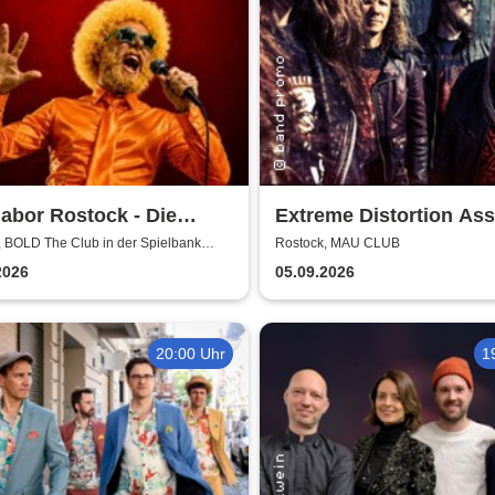
abor Rostock - Die
Extreme Distortion Ass
dy-Testbühne im BOLD
XV
, BOLD The Club in der Spielbank
Rostock, MAU CLUB
Club
2026
05.09.2026
20:00 Uhr
1