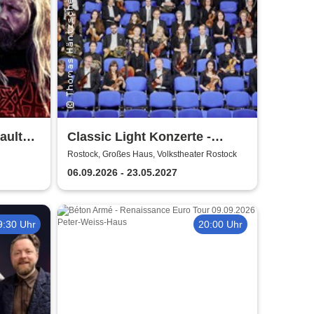
ault
Classic Light Konzerte -
Volkstheater Rostock
Rostock, Großes Haus, Volkstheater Rostock
06.09.2026 - 23.05.2027
9:30 Uhr
20:00 Uhr