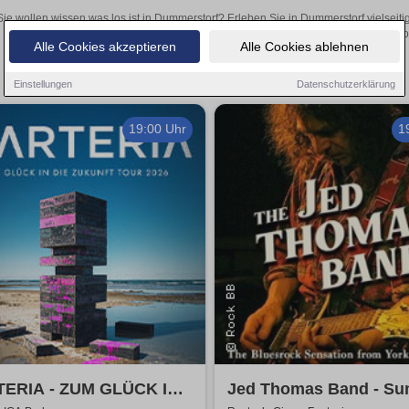
Sie wollen wissen was los ist in Dummerstorf? Erleben Sie in Dummerstorf vielseit
Theateraufführungen oder aufregende Veranstaltungen in Dummerstorf 
Alle Cookies akzeptieren
Alle Cookies ablehnen
Einstellungen
Datenschutzerklärung
19:00 Uhr
1
ERIA - ZUM GLÜCK IN
Jed Thomas Band - S