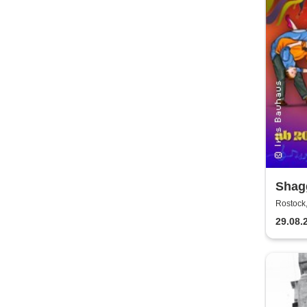
Shag
+ Soc
Rostock
Haus
29.08.