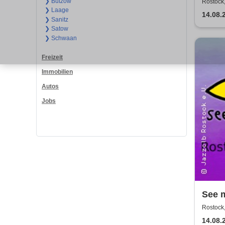
DIE 
❯ Bützow
Rostock,
❯ Laage
14.08.
❯ Sanitz
❯ Satow
❯ Schwaan
Freizeit
Immobilien
Autos
Jobs
See 
Rostock,
14.08.