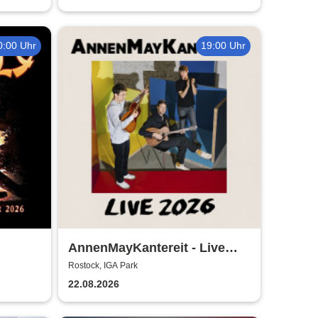
0:00 Uhr
19:00 Uhr
AnnenMayKantereit - Live
026
2026
Rostock, IGA Park
22.08.2026