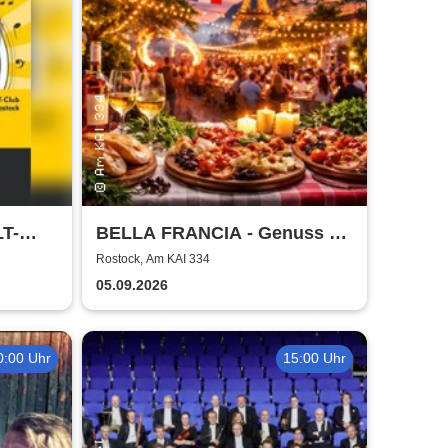
LT-
BELLA FRANCIA - Genuss &
Kultur Rostock
Rostock, Am KAI 334
05.09.2026
0:00 Uhr
15:00 Uhr