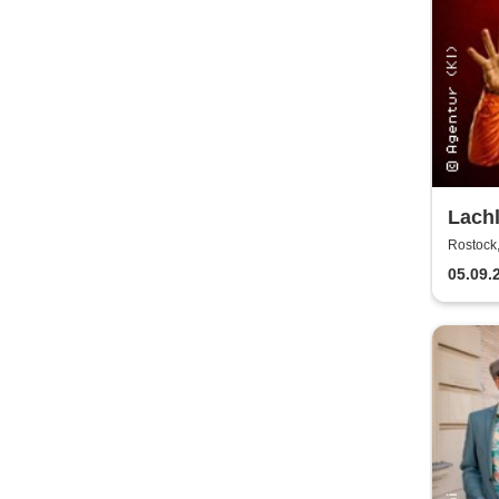
Lachl
Come
Rostock
Rostock
The 
05.09.