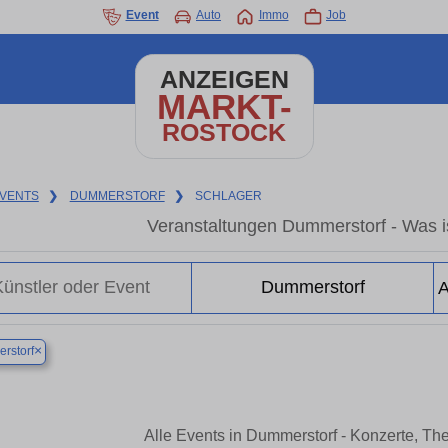
Event
Auto
Immo
Job
ANZEIGEN
MARKT-
ROSTOCK
VENTS
❯
DUMMERSTORF
❯
SCHLAGER
Veranstaltungen Dummerstorf - Was is
×
rstorf
Alle Events in Dummerstorf - Konzerte, Th