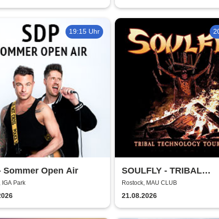
19:15 Uhr
2
- Sommer Open Air
SOULFLY - TRIBAL
TECHNOLOGY TOUR 2
 IGA Park
Rostock, MAU CLUB
2026
21.08.2026