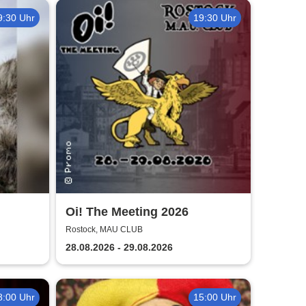
9:30 Uhr
19:30 Uhr
Oi! The Meeting 2026
he
Rostock, MAU CLUB
28.08.2026 - 29.08.2026
8:00 Uhr
15:00 Uhr