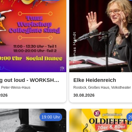
g out loud - WORKSHOP
Elke Heidenreich
ial Dance | Peter Weiss
, Peter-Weiss-Haus
Rostock, Großes Haus, Volkstheater
 Rostock
2026
30.08.2026
19:00 Uhr
2