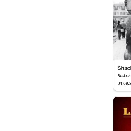
Shack
Boss
Rostock,
04.09.