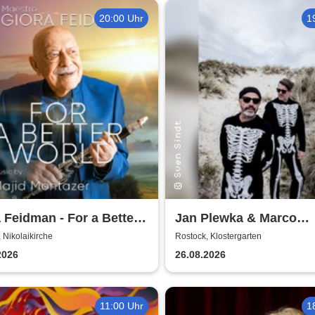
20:00 Uhr
1
 Feidman - For a Better
Jan Plewka & Marco
d
Schmedtje - Between t
 Nikolaikirche
Rostock, Klostergarten
Lights
2026
26.08.2026
11:00 Uhr
1