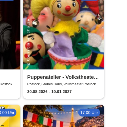
Puppenatelier - Volkstheater
Rostock
 Rostock
Rostock, Großes Haus, Volkstheater Rostock
30.08.2026 - 10.01.2027
0:00 Uhr
17:00 Uhr