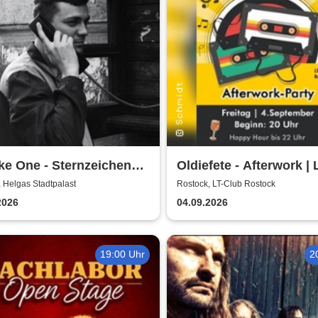
e One - Sternzeichen
Oldiefete - Afterwork | 
 Tour
Club Rostock
 Helgas Stadtpalast
Rostock, LT-Club Rostock
2026
04.09.2026
19:00 Uhr
2