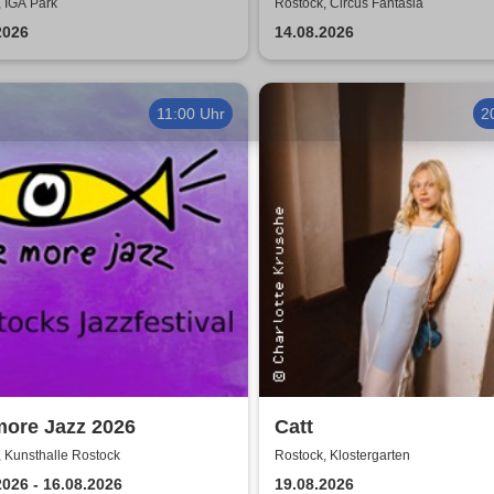
ZUKUNFT TOUR 2026
Tour 2026
 IGA Park
Rostock, Circus Fantasia
2026
14.08.2026
11:00 Uhr
2
more Jazz 2026
Catt
 Kunsthalle Rostock
Rostock, Klostergarten
2026 - 16.08.2026
19.08.2026