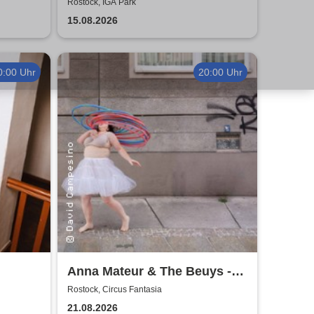
Rostock, IGA Park
15.08.2026
0:00 Uhr
20:00 Uhr
Anna Mateur & The Beuys -
Kaoshüter
Rostock, Circus Fantasia
21.08.2026