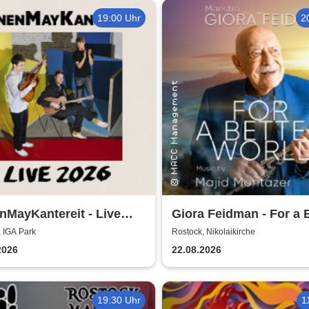
19:00 Uhr
2
MayKantereit - Live
Giora Feidman - For a 
World
 IGA Park
Rostock, Nikolaikirche
2026
22.08.2026
19:30 Uhr
1