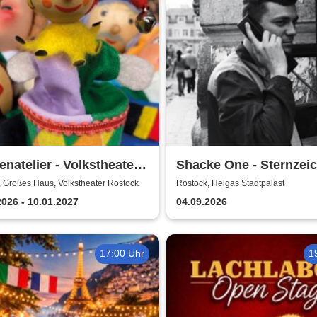
natelier - Volkstheater
Shacke One - Sternzei
ock
Boss Tour
 Großes Haus, Volkstheater Rostock
Rostock, Helgas Stadtpalast
2026 - 10.01.2027
04.09.2026
17:00 Uhr
1