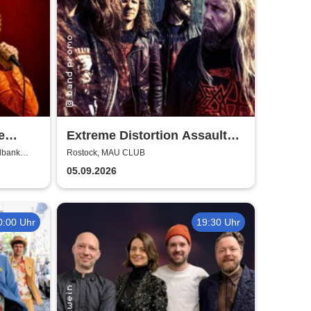
e
Extreme Distortion Assault
 BOLD
XV
lbank
Rostock, MAU CLUB
05.09.2026
0:00 Uhr
19:30 Uhr