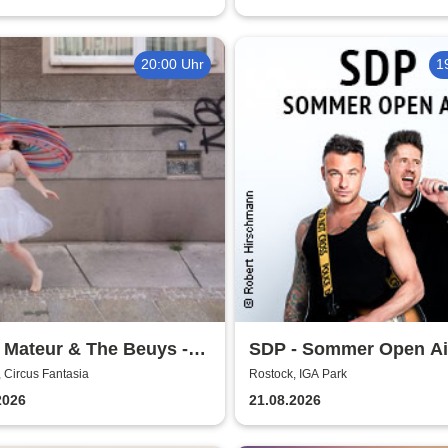
20:00 Uhr
1
 Mateur & The Beuys -
SDP - Sommer Open Ai
hüter
 Circus Fantasia
Rostock, IGA Park
2026
21.08.2026