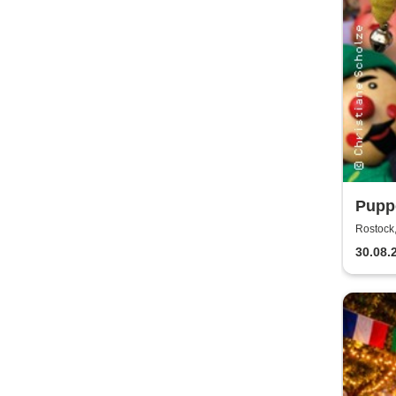
Puppe
Rost
Rostock,
30.08.