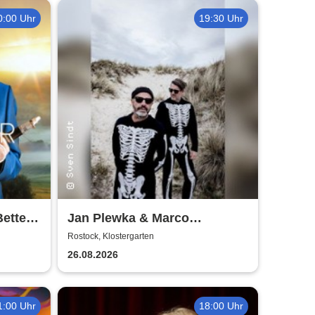
0:00 Uhr
19:30 Uhr
Better
Jan Plewka & Marco
Schmedtje - Between the
Rostock, Klostergarten
Lights
26.08.2026
1:00 Uhr
18:00 Uhr