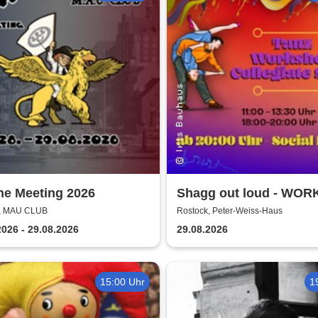
he Meeting 2026
Shagg out loud - WO
+ Social Dance | Peter
k, MAU CLUB
Rostock, Peter-Weiss-Haus
Haus Rostock
2026 - 29.08.2026
29.08.2026
15:00 Uhr
1