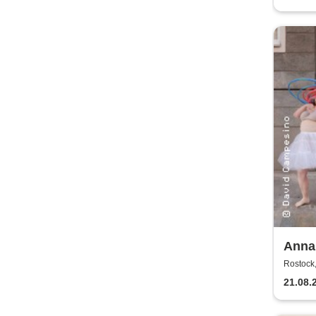
Anna
Kaos
Rostock,
21.08.