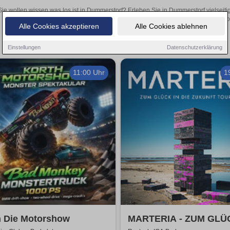
Sie wollen wissen was los ist in Dummerstorf? Erleben Sie in Dummerstorf vielseit
Theateraufführungen oder aufregende Veranstaltungen in Dummerstorf 
Alle Cookies akzeptieren
Alle Cookies ablehnen
Einstellungen
Datenschutzerklärung
11:00 Uhr
1
h Die Motorshow
MARTERIA - ZUM GLÜ