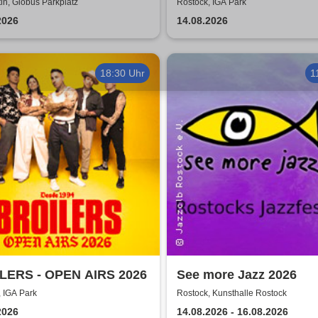
DIE ZUKUNFT TOUR 2
n, Globus Parkplatz
Rostock, IGA Park
2026
14.08.2026
18:30 Uhr
1
LERS - OPEN AIRS 2026
See more Jazz 2026
 IGA Park
Rostock, Kunsthalle Rostock
2026
14.08.2026 - 16.08.2026