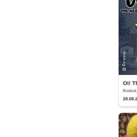
Oi! T
Rostoc
28.08.