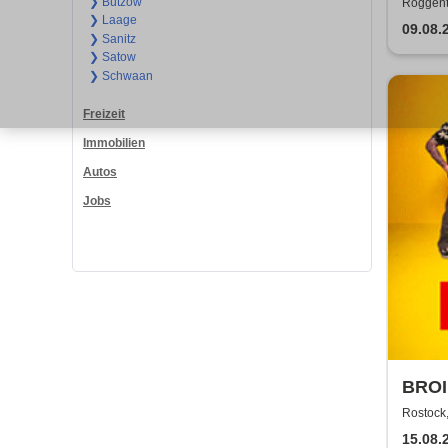
❯ Bützow
Roggenti
❯ Laage
09.08.
❯ Sanitz
❯ Satow
❯ Schwaan
Freizeit
Immobilien
Autos
Jobs
BROI
Rostock,
15.08.