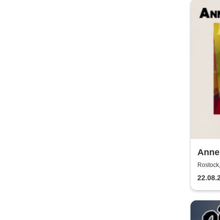
Annen
2026
Rostock,
22.08.