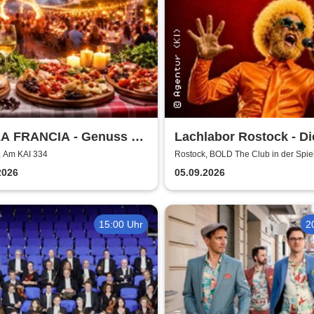
A FRANCIA - Genuss &
Lachlabor Rostock - Di
r Rostock
Comedy-Testbühne im
, Am KAI 334
Rostock, BOLD The Club in der Spie
Rostock
The Club
2026
05.09.2026
15:00 Uhr
2