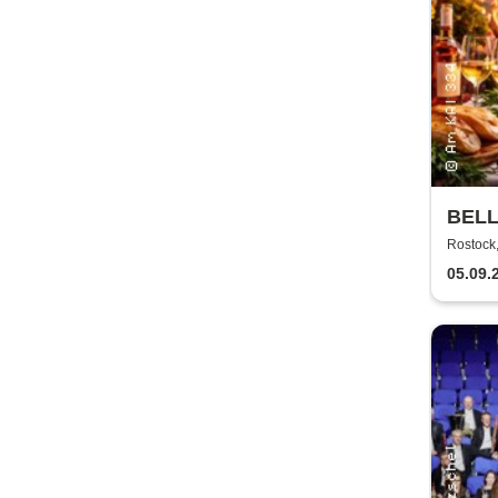
BELL
Kultu
Rostock
05.09.