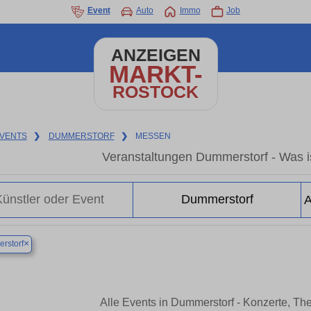
Event
Auto
Immo
Job
ANZEIGEN
MARKT-
ROSTOCK
VENTS
❯
DUMMERSTORF
❯
MESSEN
Veranstaltungen Dummerstorf - Was is
×
rstorf
Alle Events in Dummerstorf - Konzerte, Th