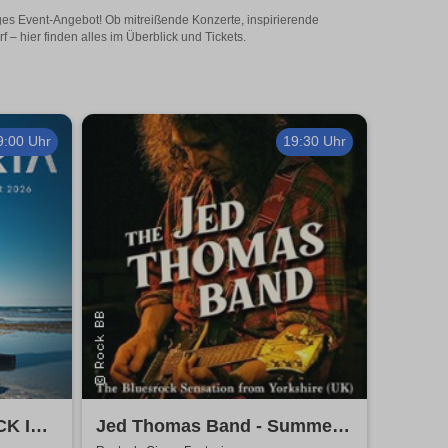
iges Event-Angebot! Ob mitreißende Konzerte, inspirierende
– hier finden alles im Überblick und Tickets.
9:00 Uhr
19:30 Uhr
CK IN
Jed Thomas Band - Summer