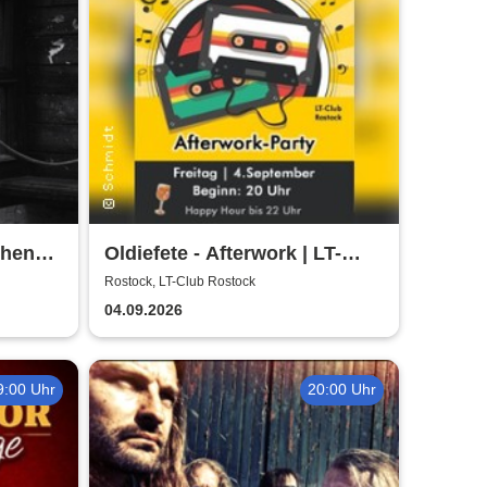
chen
Oldiefete - Afterwork | LT-
Club Rostock
Rostock, LT-Club Rostock
04.09.2026
9:00 Uhr
20:00 Uhr