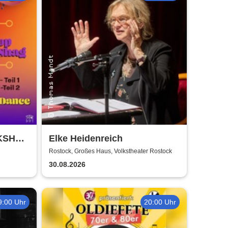
RKSHOP
Elke Heidenreich
 Weiss
Rostock, Großes Haus, Volkstheater Rostock
30.08.2026
9:00 Uhr
20:00 Uhr