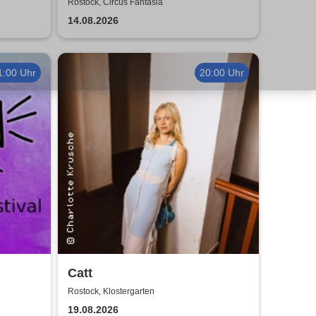
026
Tour 2026
Rostock, Circus Fantasia
14.08.2026
1:00 Uhr
20:00 Uhr
Catt
Rostock, Klostergarten
19.08.2026