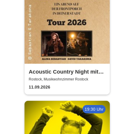
Acoustic Country Night mit
Alina Sebastian & David
Rostock, Musikwohnzimmer Rostock
Tarakona | Musikwohnzimmer
11.09.2026
Rostock
19:30 Uhr