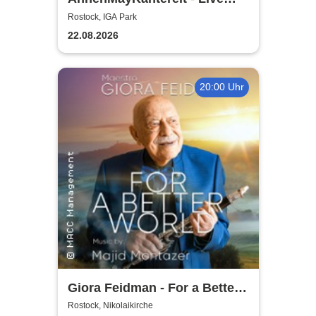
2026
Rostock, IGA Park
22.08.2026
20:00 Uhr
Giora Feidman - For a Better
World
Rostock, Nikolaikirche