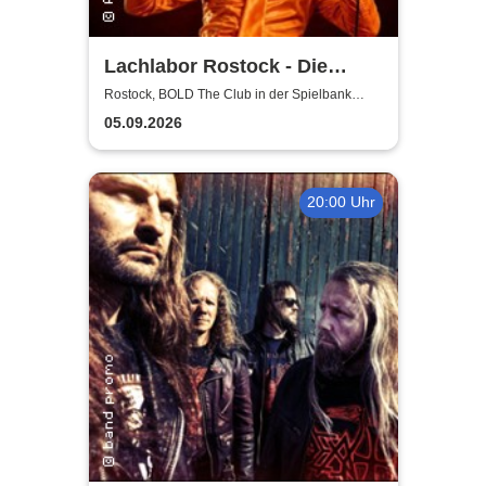
Lachlabor Rostock - Die
Comedy-Testbühne im BOLD
Rostock, BOLD The Club in der Spielbank
Rostock
The Club
05.09.2026
20:00 Uhr