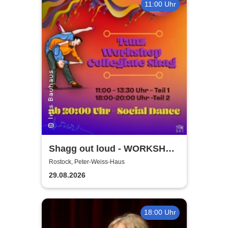
11:00 Uhr
Shagg out loud - WORKSHOP
+ Social Dance | Peter Weiss
Rostock, Peter-Weiss-Haus
Haus Rostock
29.08.2026
18:00 Uhr