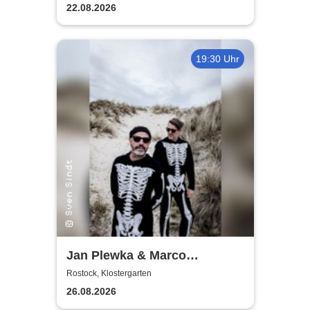
22.08.2026
19:30 Uhr
Jan Plewka & Marco
Schmedtje - Between the
Rostock, Klostergarten
Lights
26.08.2026