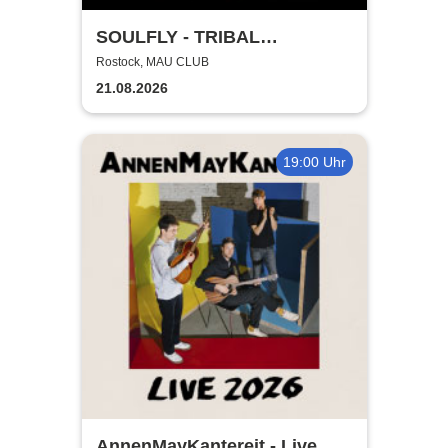
SOULFLY - TRIBAL
TECHNOLOGY TOUR 2026
Rostock, MAU CLUB
21.08.2026
19:00 Uhr
AnnenMayKantereit - Live