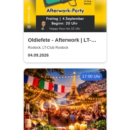
Oldiefete - Afterwork | LT-
Club Rostock
Rostock, LT-Club Rostock
04.09.2026
17:00 Uhr