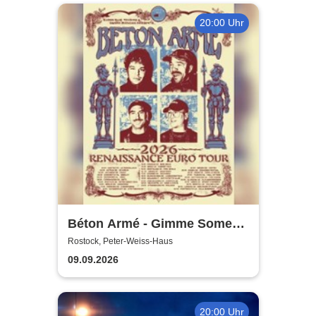
20:00 Uhr
Béton Armé - Gimme Some
Action presents
Rostock, Peter-Weiss-Haus
09.09.2026
20:00 Uhr