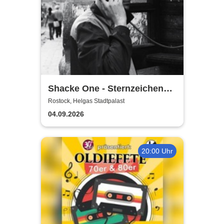
Shacke One - Sternzeichen
Boss Tour
Rostock, Helgas Stadtpalast
04.09.2026
20:00 Uhr