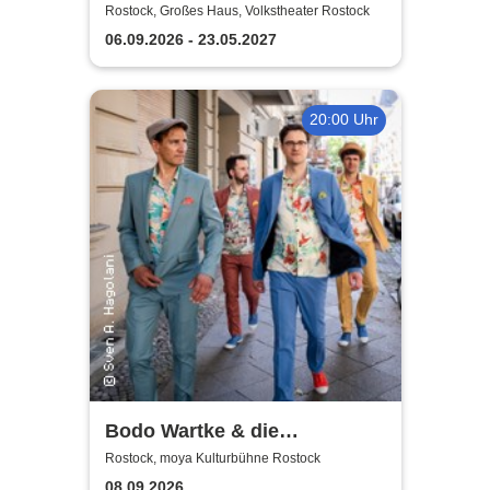
Volkstheater Rostock
Rostock, Großes Haus, Volkstheater Rostock
06.09.2026 - 23.05.2027
20:00 Uhr
Bodo Wartke & die
SchönenGutenA-Band - In
Rostock, moya Kulturbühne Rostock
guter Begleitung
08.09.2026