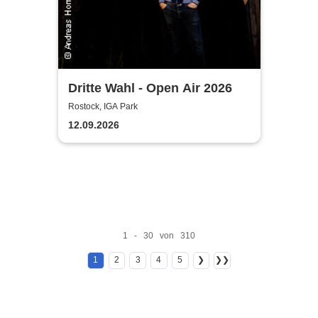
Dritte Wahl - Open Air 2026
Rostock, IGA Park
12.09.2026
1 - 30 von 310
1
2
3
4
5
❯
❯❯