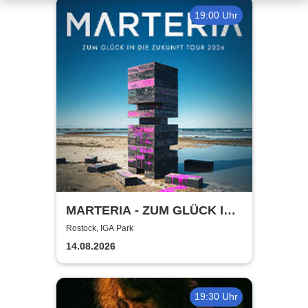
19:00 Uhr
MARTERIA - ZUM GLÜCK IN
DIE ZUKUNFT TOUR 2026
Rostock, IGA Park
14.08.2026
19:30 Uhr