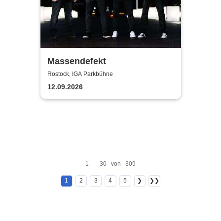
Massendefekt
Rostock, IGA Parkbühne
12.09.2026
1 - 30 von 309
1
2
3
4
5
❯
❯❯