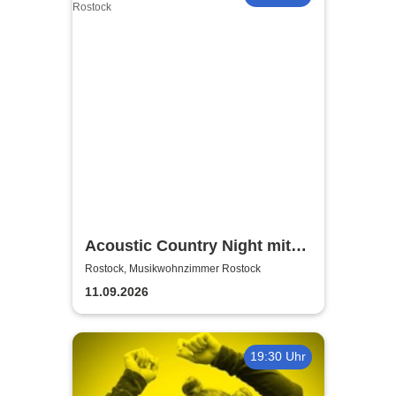
Acoustic Country Night mit
Alina Sebastian & David
Rostock, Musikwohnzimmer Rostock
Tarakona | Musikwohnzimmer
11.09.2026
Rostock
19:30 Uhr