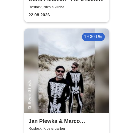
World
Rostock, Nikolaikirche
22.08.2026
19:30 Uhr
Jan Plewka & Marco
Schmedtje - Between the
Rostock, Klostergarten