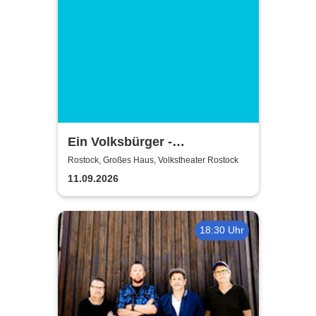
Ein Volksbürger -
Volkstheater Rostock
Rostock, Großes Haus, Volkstheater Rostock
11.09.2026
18:30 Uhr