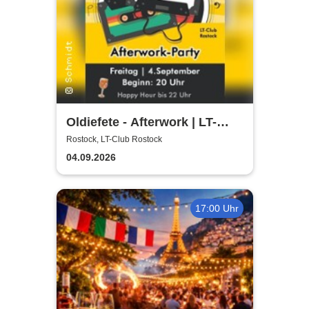
Oldiefete - Afterwork | LT-
Club Rostock
Rostock, LT-Club Rostock
04.09.2026
17:00 Uhr