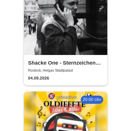
Shacke One - Sternzeichen
Boss Tour
Rostock, Helgas Stadtpalast
04.09.2026
20:00 Uhr