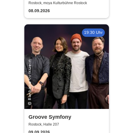
SchönenGutenA-Band - In
Rostock, moya Kulturbühne Rostock
guter Begleitung
08.09.2026
19:30 Uhr
Groove Symfony
Rostock, Halle 207
09.09.2026