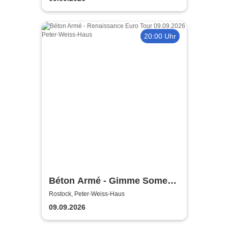
20:00 Uhr
Béton Armé - Gimme Some
Action presents
Rostock, Peter-Weiss-Haus
09.09.2026