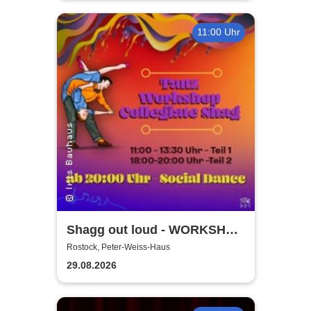
11:00 Uhr
Shagg out loud - WORKSHOP
+ Social Dance | Peter Weiss
Rostock, Peter-Weiss-Haus
Haus Rostock
29.08.2026