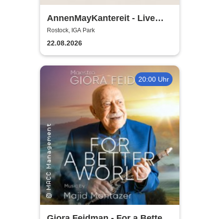
AnnenMayKantereit - Live
2026
Rostock, IGA Park
22.08.2026
20:00 Uhr
Giora Feidman - For a Better