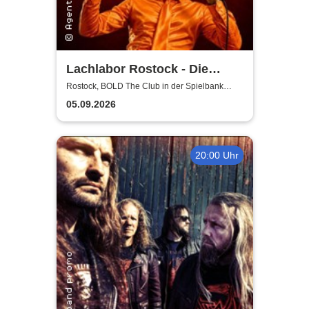
Lachlabor Rostock - Die
Comedy-Testbühne im BOLD
Rostock, BOLD The Club in der Spielbank
Rostock
The Club
05.09.2026
20:00 Uhr