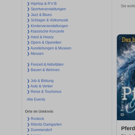
❯ HipHop & R’n‘B
Sie woll
❯ Sportveranstaltungen
❯ Jazz & Blues
❯ Schlager & Volksmusik
❯ Kinderveranstaltungen
❯ Klassische Konzerte
❯ Hard & Heavy
❯ Opern & Operetten
❯ Ausstellungen & Museen
❯ Messen
❯ Freizeit & Aktivitäten
❯ Bauen & Wohnen
❯ Job & Bildung
❯ Auto & Verker
❯ Reise & Tourismus
Alle Events
Orte im Umkreis
❯ Rostock
❯ Ribnitz-Damgarten
Pfer
❯ Dummerstorf