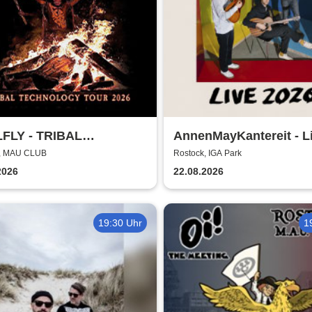
FLY - TRIBAL
AnnenMayKantereit - L
NOLOGY TOUR 2026
2026
k, MAU CLUB
Rostock, IGA Park
2026
22.08.2026
19:30 Uhr
1