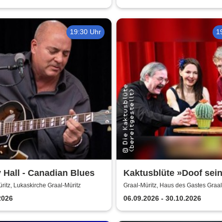
19:30 Uhr
1
 Hall - Canadian Blues
Kaktusblüte »Doof sein
schön«
ritz, Lukaskirche Graal-Müritz
Graal-Müritz, Haus des Gastes Graal
2026
06.09.2026 - 30.10.2026