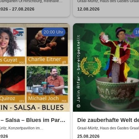
alle Hirschburg
Wochen mietfrei - Bella
Damgarten Ot Hirschburg, Reithalle
Graal-Müritz, Haus des Gastes Graal
urg
& Andreas Zieger
2026 - 27.08.2026
12.08.2026
20:00 Uhr
1
 – Salsa – Blues im Park
Die zauberhafte Welt d
elis Guyat, Charlie
Jalin Alfar
ritz, Konzertpavillon im
Graal-Müritz, Haus des Gastes Graal
ndronpark Graal-Müritz
r & Friends
2026
25.08.2026