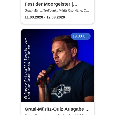
Fest der Moorgeister |
Abendwanderung
Graal-Müritz, Treffpunkt: Müritz Ost (Nähe: Café
Witt)
11.09.2026 - 12.09.2026
19:30 Uhr
Graal-Müritz-Quiz Ausgabe #