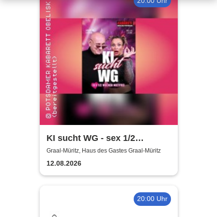
20:00 Uhr
KI sucht WG - sex 1/2
Wochen mietfrei - Bella Liere
Graal-Müritz, Haus des Gastes Graal-Müritz
& Andreas Zieger
12.08.2026
20:00 Uhr