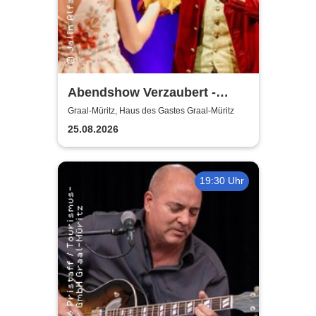
Abendshow Verzaubert -
Magier Jalin Alfar in Graal-
Graal-Müritz, Haus des Gastes Graal-Müritz
Müritz
25.08.2026
19:30 Uhr