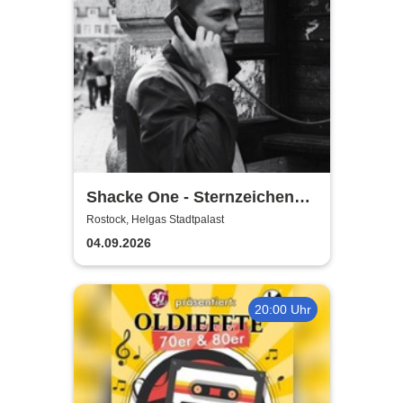
Shacke One - Sternzeichen
Boss Tour
Rostock, Helgas Stadtpalast
04.09.2026
20:00 Uhr