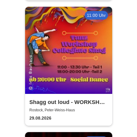
11:00 Uhr
Shagg out loud - WORKSHOP
+ Social Dance | Peter Weiss
Rostock, Peter-Weiss-Haus
Haus Rostock
29.08.2026