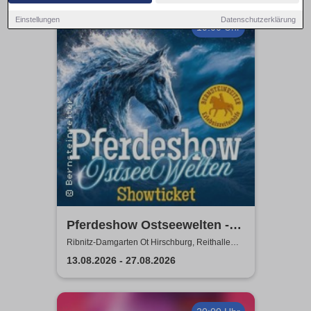
Einstellungen
Datenschutzerklärung
19:00 Uhr
Pferdeshow Ostseewelten -
Reithalle Hirschburg
Ribnitz-Damgarten Ot Hirschburg, Reithalle
Hirschburg
13.08.2026 - 27.08.2026