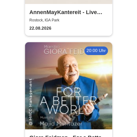
AnnenMayKantereit - Live
2026
Rostock, IGA Park
22.08.2026
20:00 Uhr