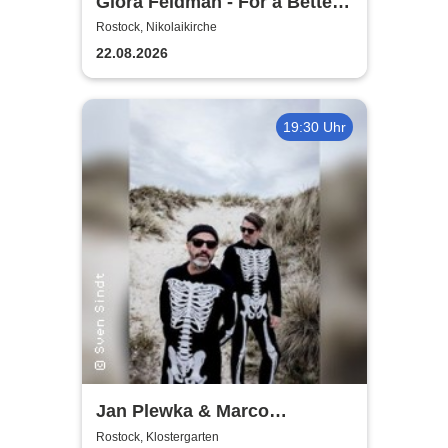
Giora Feidman - For a Better
World
Rostock, Nikolaikirche
22.08.2026
19:30 Uhr
Jan Plewka & Marco
Schmedtje - Between the
Rostock, Klostergarten