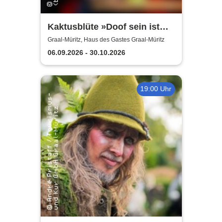
Kaktusblüte »Doof sein ist
schön«
Graal-Müritz, Haus des Gastes Graal-Müritz
06.09.2026 - 30.10.2026
19:00 Uhr