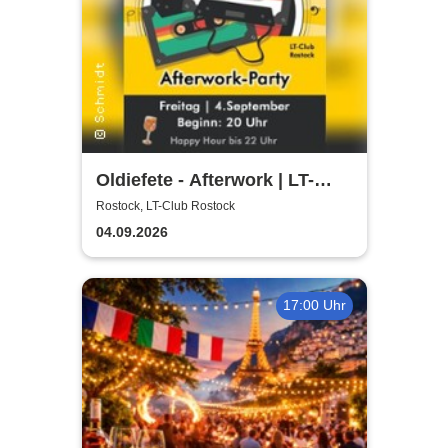
Oldiefete - Afterwork | LT-
Club Rostock
Rostock, LT-Club Rostock
04.09.2026
17:00 Uhr