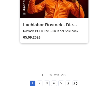
Lachlabor Rostock - Die
Comedy-Testbühne im BOLD
Rostock, BOLD The Club in der Spielbank
Rostock
The Club
05.09.2026
1 - 30 von 299
1
2
3
4
5
❯
❯❯