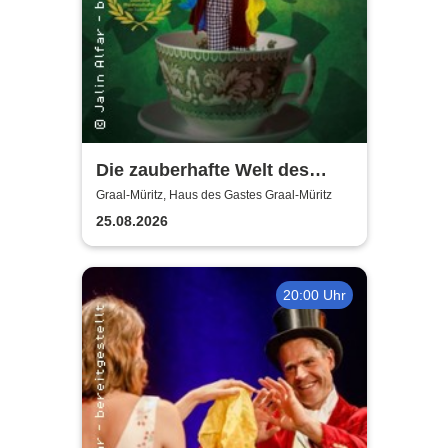
Die zauberhafte Welt des
Jalin Alfar
Graal-Müritz, Haus des Gastes Graal-Müritz
25.08.2026
20:00 Uhr