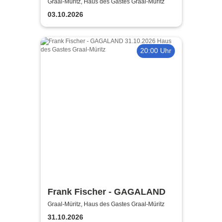
8 | Moderation: Dominik
Graal-Müritz, Haus des Gastes Graal-Müritz
Bartels
03.10.2026
20:00 Uhr
Frank Fischer - GAGALAND
Graal-Müritz, Haus des Gastes Graal-Müritz
31.10.2026