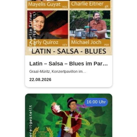
Latin – Salsa – Blues im Park
| Mayelis Guyat, Charlie
Graal-Müritz, Konzertpavillon im
Rhododendronpark Graal-Müritz
Eitner & Friends
22.08.2026
16:00 Uhr