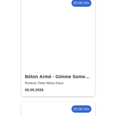
20:00 Uhr
Béton Armé - Gimme Some
Action presents
Rostock, Peter-Weiss-Haus
09.09.2026
20:00 Uhr