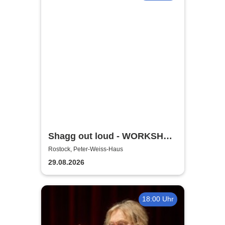
Shagg out loud - WORKSHOP
+ Social Dance | Peter Weiss
Rostock, Peter-Weiss-Haus
Haus Rostock
29.08.2026
18:00 Uhr