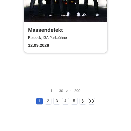
Massendefekt
Rostock, IGA Parkbühne
12.09.2026
1 - 30 von 290
1
2
3
4
5
❯
❯❯