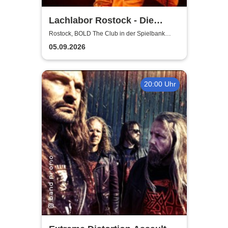
Lachlabor Rostock - Die
Comedy-Testbühne im BOLD
Rostock, BOLD The Club in der Spielbank
Rostock
The Club
05.09.2026
20:00 Uhr