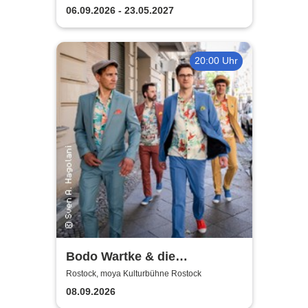
06.09.2026 - 23.05.2027
20:00 Uhr
Bodo Wartke & die
SchönenGutenA-Band - In
Rostock, moya Kulturbühne Rostock
guter Begleitung
08.09.2026