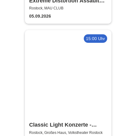
Extreme Distortion Assault
XV
Rostock, MAU CLUB
05.09.2026
15:00 Uhr
Classic Light Konzerte -
Volkstheater Rostock
Rostock, Großes Haus, Volkstheater Rostock