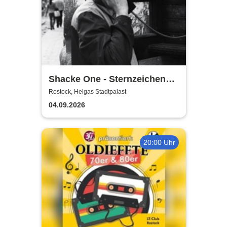
Shacke One - Sternzeichen
Boss Tour
Rostock, Helgas Stadtpalast
04.09.2026
20:00 Uhr