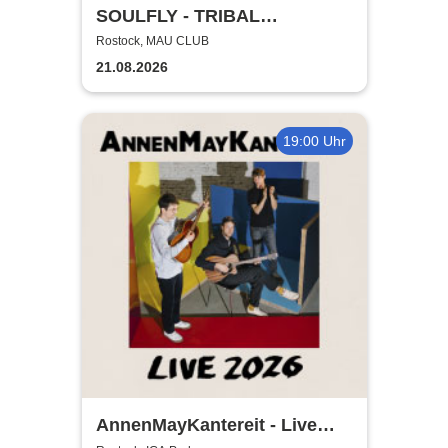
SOULFLY - TRIBAL
TECHNOLOGY TOUR 2026
Rostock, MAU CLUB
21.08.2026
19:00 Uhr
AnnenMayKantereit - Live