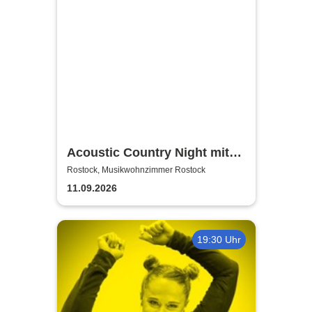
Acoustic Country Night mit
Alina Sebastian & David
Rostock, Musikwohnzimmer Rostock
Tarakona | Musikwohnzimmer
11.09.2026
Rostock
19:30 Uhr