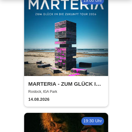
19:00 Uhr
MARTERIA - ZUM GLÜCK IN
DIE ZUKUNFT TOUR 2026
Rostock, IGA Park
14.08.2026
19:30 Uhr