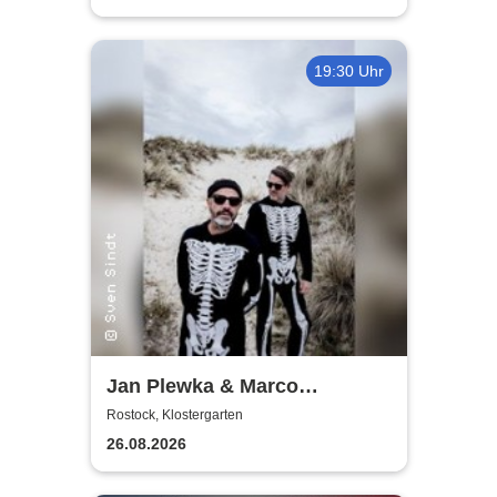
19:30 Uhr
Jan Plewka & Marco
Schmedtje - Between the
Rostock, Klostergarten
Lights
26.08.2026