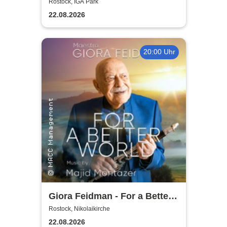
2026
Rostock, IGA Park
22.08.2026
20:00 Uhr
Giora Feidman - For a Better
World
Rostock, Nikolaikirche
22.08.2026