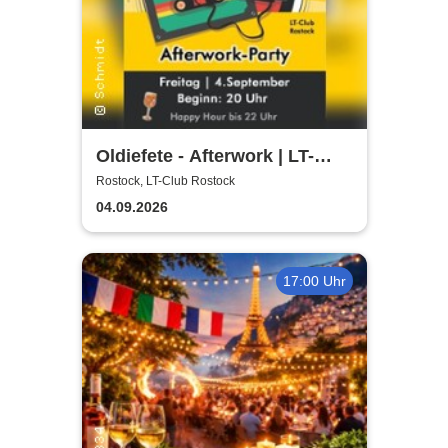
Oldiefete - Afterwork | LT-
Club Rostock
Rostock, LT-Club Rostock
04.09.2026
17:00 Uhr