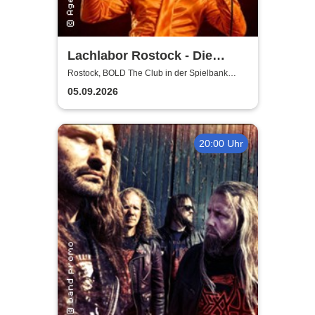
Lachlabor Rostock - Die
Comedy-Testbühne im BOLD
Rostock, BOLD The Club in der Spielbank
Rostock
The Club
05.09.2026
20:00 Uhr