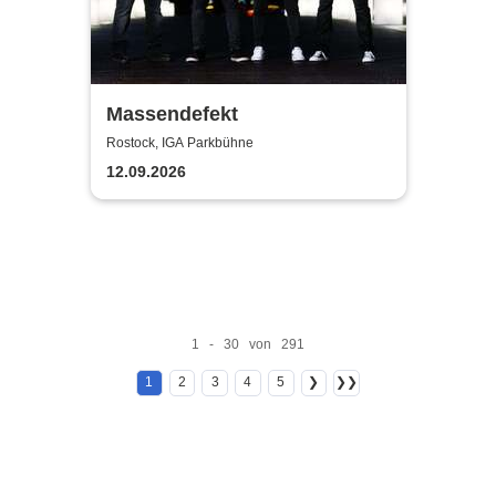
Massendefekt
Rostock, IGA Parkbühne
12.09.2026
1 - 30 von 291
1
2
3
4
5
❯
❯❯