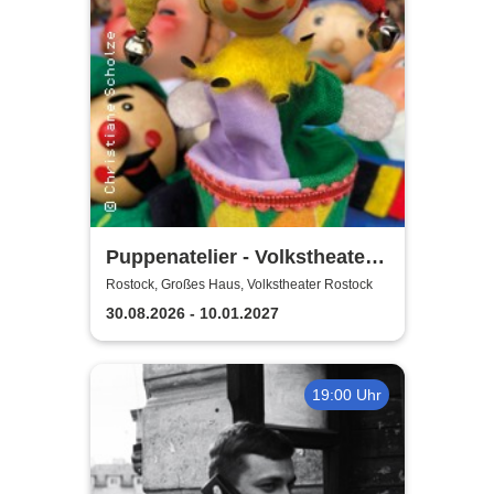
Puppenatelier - Volkstheater
Rostock
Rostock, Großes Haus, Volkstheater Rostock
30.08.2026 - 10.01.2027
19:00 Uhr