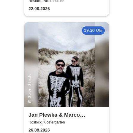
World
Rostock, Nikolaikirche
22.08.2026
19:30 Uhr
Jan Plewka & Marco
Schmedtje - Between the
Rostock, Klostergarten
Lights
26.08.2026