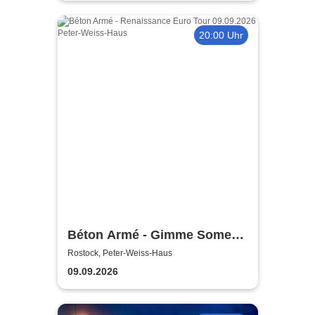
20:00 Uhr
Béton Armé - Gimme Some
Action presents
Rostock, Peter-Weiss-Haus
09.09.2026