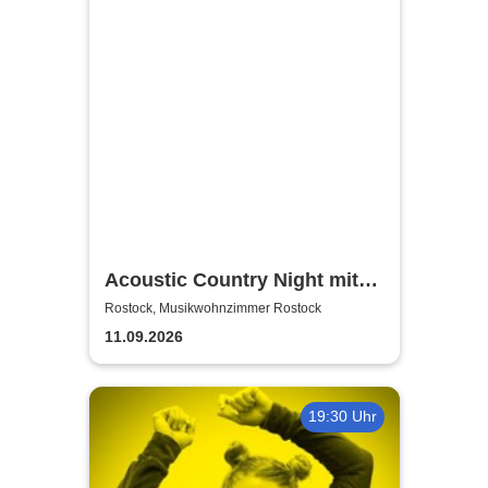
Acoustic Country Night mit
Alina Sebastian & David
Rostock, Musikwohnzimmer Rostock
Tarakona | Musikwohnzimmer
11.09.2026
Rostock
19:30 Uhr