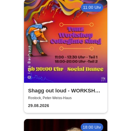
11:00 Uhr
Shagg out loud - WORKSHOP
+ Social Dance | Peter Weiss
Rostock, Peter-Weiss-Haus
Haus Rostock
29.08.2026
18:00 Uhr