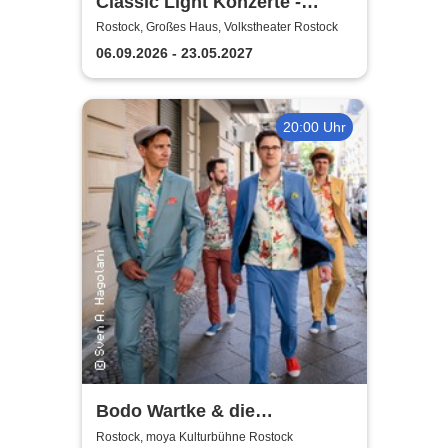
Classic Light Konzerte -
Volkstheater Rostock
Rostock, Großes Haus, Volkstheater Rostock
06.09.2026 - 23.05.2027
20:00 Uhr
Bodo Wartke & die
SchönenGutenA-Band - In
Rostock, moya Kulturbühne Rostock