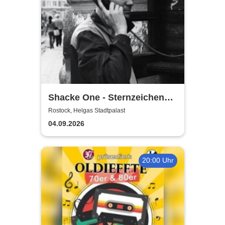
Shacke One - Sternzeichen
Boss Tour
Rostock, Helgas Stadtpalast
04.09.2026
20:00 Uhr