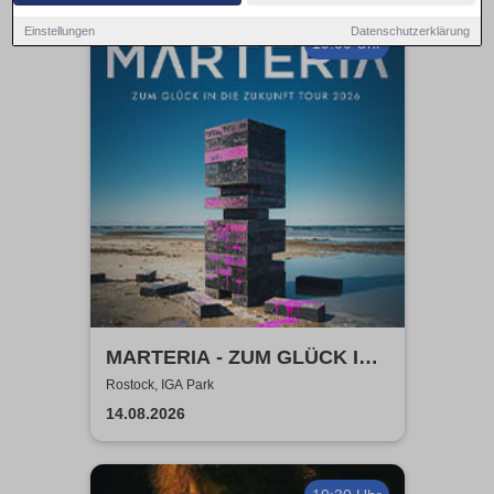
Einstellungen
Datenschutzerklärung
19:00 Uhr
MARTERIA - ZUM GLÜCK IN
DIE ZUKUNFT TOUR 2026
Rostock, IGA Park
14.08.2026