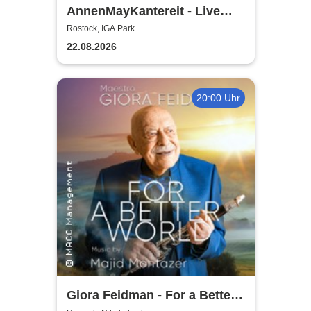
AnnenMayKantereit - Live
2026
Rostock, IGA Park
22.08.2026
20:00 Uhr
Giora Feidman - For a Better