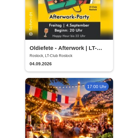
Oldiefete - Afterwork | LT-
Club Rostock
Rostock, LT-Club Rostock
04.09.2026
17:00 Uhr