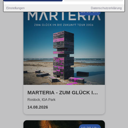
Einstellungen
Datenschutzerklärung
19:00 Uhr
MARTERIA - ZUM GLÜCK IN
DIE ZUKUNFT TOUR 2026
Rostock, IGA Park
14.08.2026