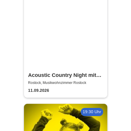
Acoustic Country Night mit
Alina Sebastian & David
Rostock, Musikwohnzimmer Rostock
Tarakona | Musikwohnzimmer
11.09.2026
Rostock
19:30 Uhr