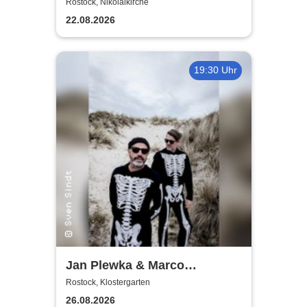
World
Rostock, Nikolaikirche
22.08.2026
19:30 Uhr
Jan Plewka & Marco
Schmedtje - Between the
Rostock, Klostergarten
Lights
26.08.2026