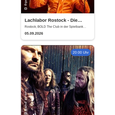
Lachlabor Rostock - Die
Comedy-Testbühne im BOLD
Rostock, BOLD The Club in der Spielbank
Rostock
The Club
05.09.2026
20:00 Uhr