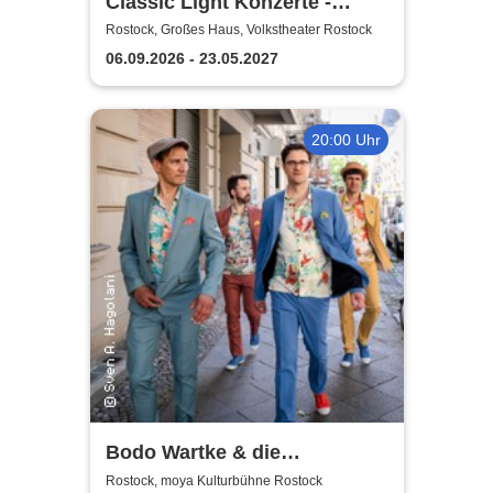
Classic Light Konzerte -
Volkstheater Rostock
Rostock, Großes Haus, Volkstheater Rostock
06.09.2026 - 23.05.2027
20:00 Uhr
Bodo Wartke & die
SchönenGutenA-Band - In
Rostock, moya Kulturbühne Rostock