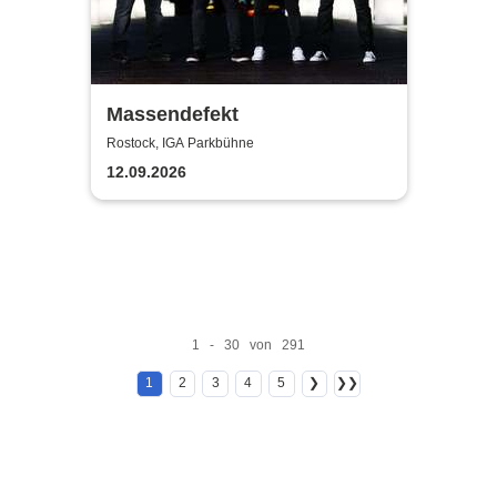
Massendefekt
Rostock, IGA Parkbühne
12.09.2026
1 - 30 von 291
1
2
3
4
5
❯
❯❯