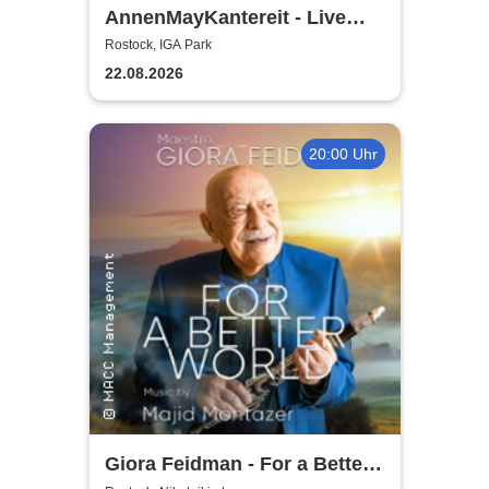
AnnenMayKantereit - Live
2026
Rostock, IGA Park
22.08.2026
20:00 Uhr
Giora Feidman - For a Better