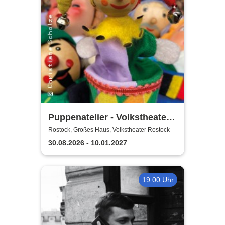
Puppenatelier - Volkstheater
Rostock
Rostock, Großes Haus, Volkstheater Rostock
30.08.2026 - 10.01.2027
19:00 Uhr