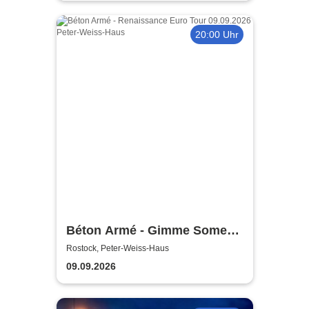
20:00 Uhr
Béton Armé - Gimme Some
Action presents
Rostock, Peter-Weiss-Haus
09.09.2026