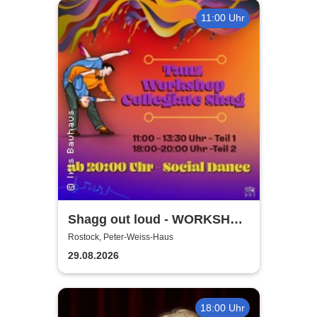
11:00 Uhr
Shagg out loud - WORKSHOP
+ Social Dance | Peter Weiss
Rostock, Peter-Weiss-Haus
Haus Rostock
29.08.2026
18:00 Uhr