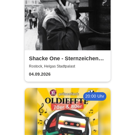
Shacke One - Sternzeichen
Boss Tour
Rostock, Helgas Stadtpalast
04.09.2026
20:00 Uhr