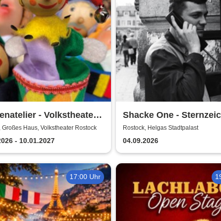
natelier - Volkstheater
Shacke One - Sternzei
ock
Boss Tour
 Großes Haus, Volkstheater Rostock
Rostock, Helgas Stadtpalast
2026 - 10.01.2027
04.09.2026
17:00 Uhr
1