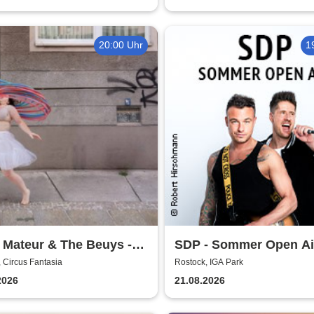
20:00 Uhr
1
 Mateur & The Beuys -
SDP - Sommer Open Ai
hüter
 Circus Fantasia
Rostock, IGA Park
2026
21.08.2026