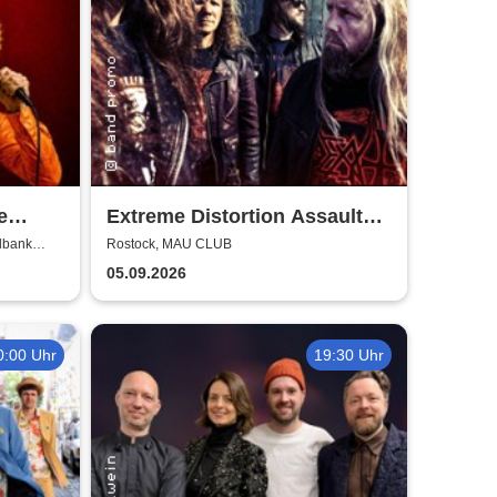
e
Extreme Distortion Assault
 BOLD
XV
lbank
Rostock, MAU CLUB
05.09.2026
0:00 Uhr
19:30 Uhr