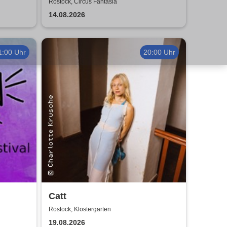
026
Tour 2026
Rostock, Circus Fantasia
14.08.2026
1:00 Uhr
20:00 Uhr
Catt
Rostock, Klostergarten
19.08.2026