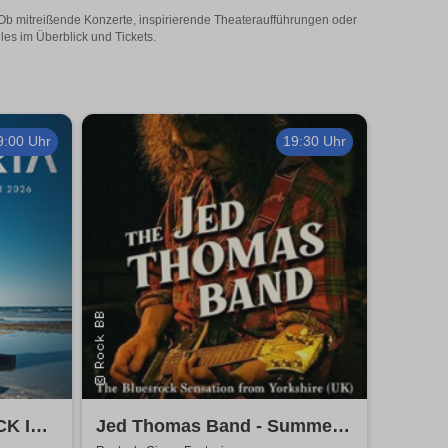
 Ob mitreißende Konzerte, inspirierende Theateraufführungen oder
les im Überblick und Tickets.
9:00 Uhr
19:30 Uhr
CK IN
Jed Thomas Band - Summer