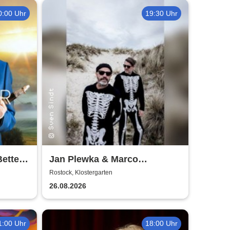
0:00 Uhr
19:30 Uhr
Better
Jan Plewka & Marco
Schmedtje - Between the
Rostock, Klostergarten
Lights
26.08.2026
1:00 Uhr
18:00 Uhr