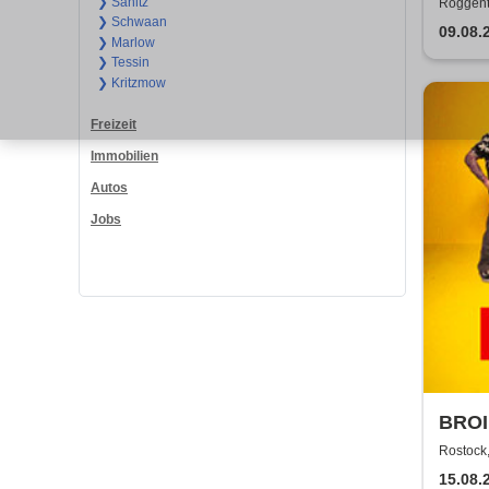
❯ Sanitz
Roggenti
❯ Schwaan
09.08.
❯ Marlow
❯ Tessin
❯ Kritzmow
Freizeit
Immobilien
Autos
Jobs
BROI
Rostock,
15.08.