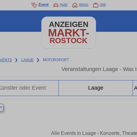
Event
Auto
Immo
Job
ANZEIGEN
MARKT-
ROSTOCK
VENTS
❯
LAAGE
❯
MOTORSPORT
Veranstaltungen Laage - Was is
×
Alle Events in Laage - Konzerte, Theat