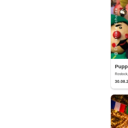
Puppe
Rost
Rostock,
30.08.