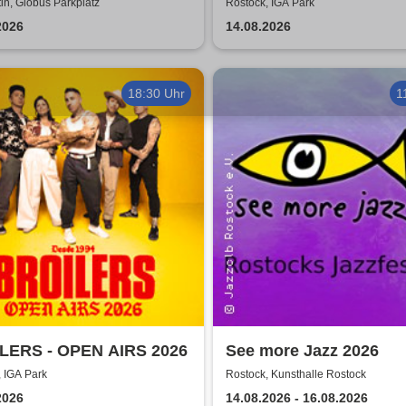
DIE ZUKUNFT TOUR 2
n, Globus Parkplatz
Rostock, IGA Park
2026
14.08.2026
18:30 Uhr
1
LERS - OPEN AIRS 2026
See more Jazz 2026
 IGA Park
Rostock, Kunsthalle Rostock
2026
14.08.2026 - 16.08.2026