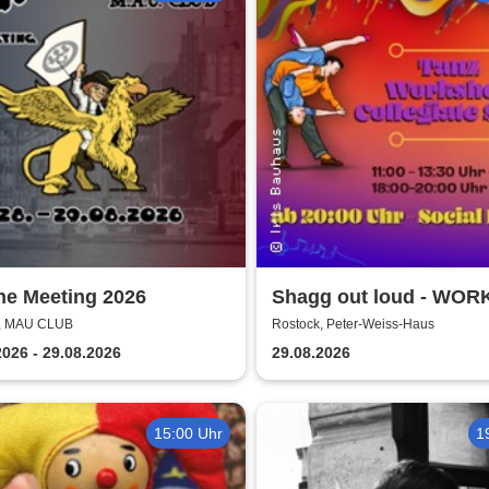
he Meeting 2026
Shagg out loud - WO
+ Social Dance | Peter
k, MAU CLUB
Rostock, Peter-Weiss-Haus
Haus Rostock
2026 - 29.08.2026
29.08.2026
15:00 Uhr
1