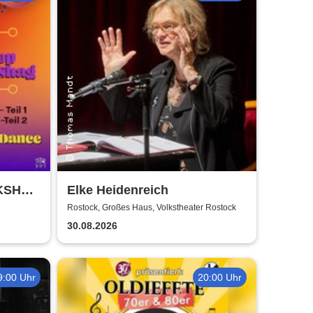
RKSHOP
Elke Heidenreich
 Weiss
Rostock, Großes Haus, Volkstheater Rostock
30.08.2026
9:00 Uhr
20:00 Uhr