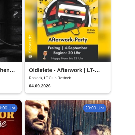
chen
Oldiefete - Afterwork | LT-
Club Rostock
Rostock, LT-Club Rostock
04.09.2026
9:00 Uhr
20:00 Uhr