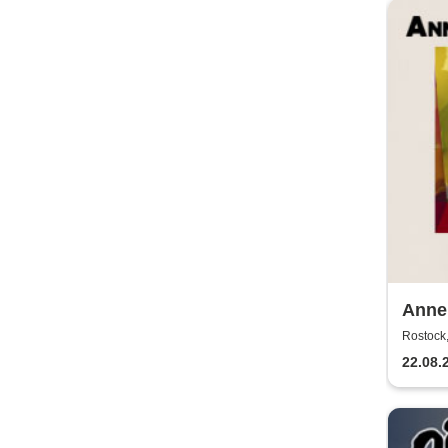
Annen
2026
Rostock,
22.08.