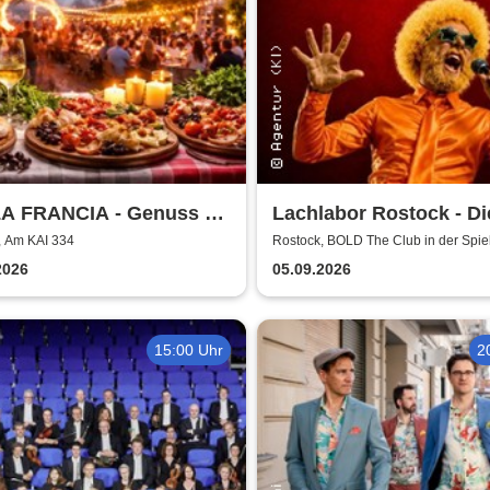
A FRANCIA - Genuss &
Lachlabor Rostock - Di
r Rostock
Comedy-Testbühne im
, Am KAI 334
Rostock, BOLD The Club in der Spie
Rostock
The Club
2026
05.09.2026
15:00 Uhr
2