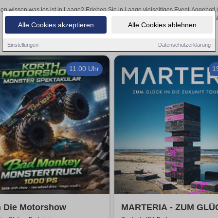
len wissen was los ist in Laage? Erleben Sie in Laage vielseitiges Event-Angebot!
aufregende Veranstaltungen in Laage – hier finden al
Alle Cookies akzeptieren
Alle Cookies ablehnen
Einstellungen
Datenschutzerklärung
11:00 Uhr
1
h Die Motorshow
MARTERIA - ZUM GLÜ