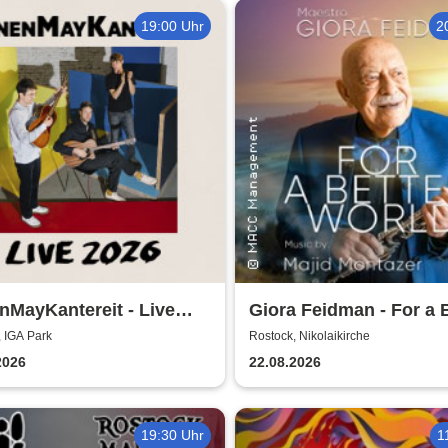
19:00 Uhr
2
MayKantereit - Live
Giora Feidman - For a 
World
 IGA Park
Rostock, Nikolaikirche
2026
22.08.2026
19:30 Uhr
1