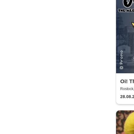
Oi! T
Rostoc
28.08.