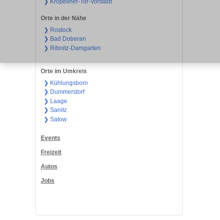
❯ Kröpeliner-Tor-Vorstadt
Orte in der Nähe
❯ Rostock
❯ Bad Doberan
❯ Ribnitz-Damgarten
Orte im Umkreis
❯ Kühlungsborn
❯ Dummerstorf
❯ Laage
❯ Sanitz
❯ Satow
Events
Freizeit
Autos
Jobs