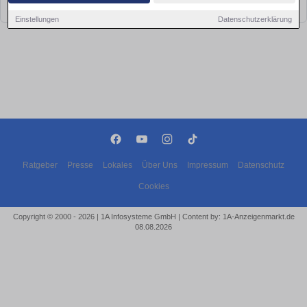
bald wieder vorbei!
Einstellungen
Datenschutzerklärung
Ratgeber
Presse
Lokales
Über Uns
Impressum
Datenschutz
Cookies
Copyright © 2000 - 2026 | 1A Infosysteme GmbH | Content by: 1A-Anzeigenmarkt.de
08.08.2026